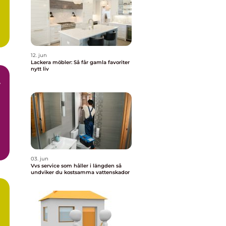
12. jun
Lackera möbler: Så får gamla favoriter
nytt liv
r
r
03. jun
Vvs service som håller i längden så
undviker du kostsamma vattenskador