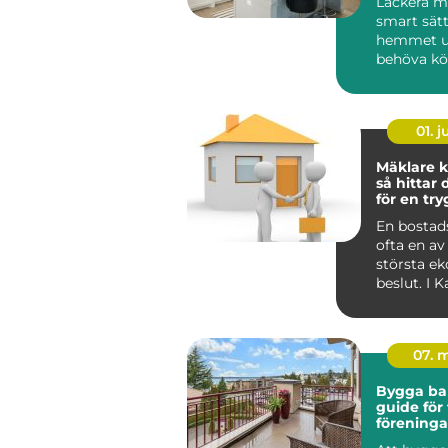
Lackera mö
smart sätt
hemmet u
behöva köp
01. 
Mäklare k
så hittar 
för en tr
bostadsaf
En bostads
ofta en av 
största e
beslut. I 
påverkas a
dessut...
07. 
Bygga ba
guide för 
föreninga
privatper