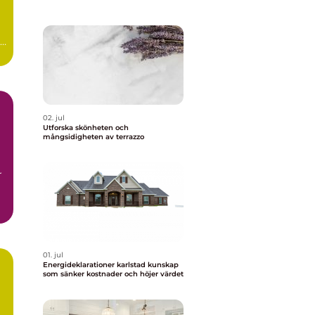
r
02. jul
Utforska skönheten och
mångsidigheten av terrazzo
r
01. jul
Energideklarationer karlstad kunskap
som sänker kostnader och höjer värdet