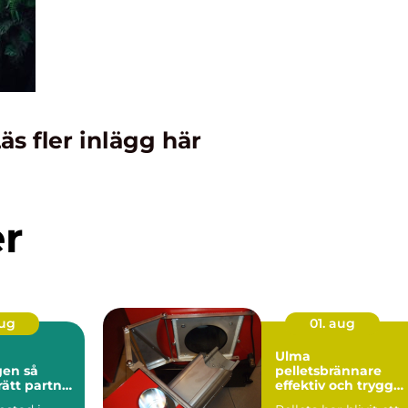
äs fler inlägg här
er
aug
01. aug
Ulma
n så
pelletsbrännare
rätt partner
effektiv och trygg
stadsaffär
värme med pellets