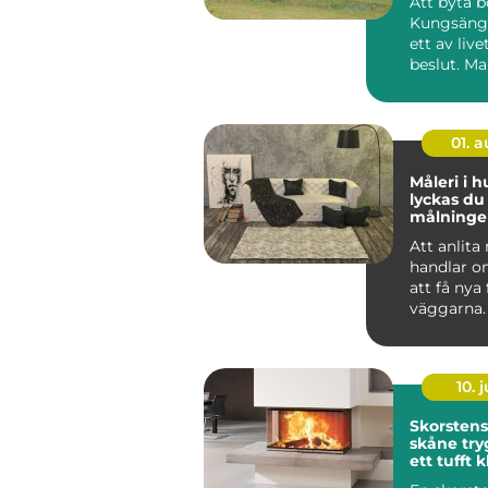
Att byta b
Kungsänge
ett av live
beslut. M
sig snabbt,
01. 
Måleri i h
lyckas d
målning
och på f
Att anlita
handlar o
att få nya
väggarna.
genomtän
måleriarbe
10. j
Skorsten
skåne trygg värme i
ett tufft 