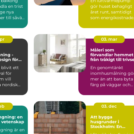
 balkong
En luftvärmepump
inomhusklimat
dla en trist
gör huset behagligt
 ge nya
året runt, samtidigt
r till såväl
som energikostnade
kan mi...
apr
03. mar
Måleri som
ning -
förvandlar hemmet
esign för
från tråkigt till trivse
 och
blivit ett
En genomtänkt
gt hem
val för
inomhusmålning gö
 vill
mer än att bara byta
 nordisk
färg på väggar och
...
tak. Rätt kulörer, bra
föra...
feb
03. dec
ngning: en
Att bygga
h vetenskap
husgrunder i
Stockholm: En
gning är en
grundläggande