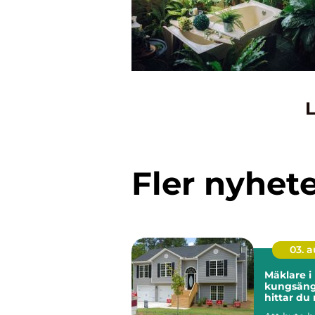
L
Fler nyhet
03. 
Mäklare i
kungsänge
hittar du 
för din bo