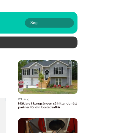
03. aug
Mäklare i kungsängen så hittar du rätt
partner för din bostadsaffär