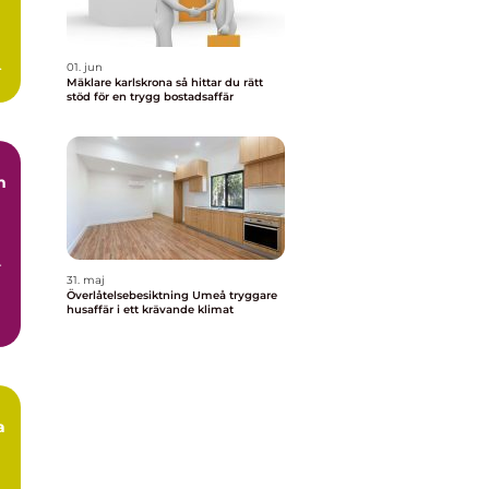
ar
01. jun
Mäklare karlskrona så hittar du rätt
stöd för en trygg bostadsaffär
n
r
31. maj
Överlåtelsebesiktning Umeå tryggare
husaffär i ett krävande klimat
a