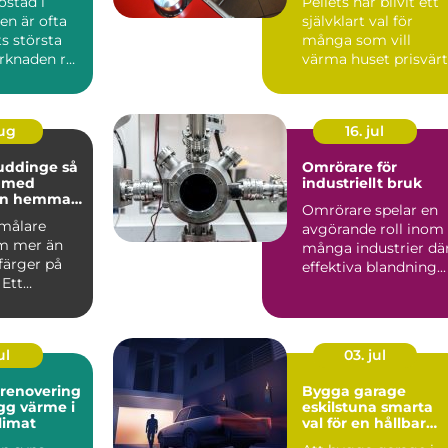
ostad i
Pellets har blivit ett
n är ofta
självklart val för
ts största
många som vill
arknaden rör
värma huset prisvärt
 prisniv...
och klimatsmart. Fö
d...
aug
16. jul
uddinge så
Omrörare för
u med
industriellt bruk
en hemma
Omrörare spelar en
asaden
 målare
avgörande roll inom
m mer än
många industrier dä
 färger på
effektiva blandning...
 Ett
kt
te skydd...
ul
03. jul
srenovering
Bygga garage
eskilstuna smarta
klimat
val för en hållbar
lösning