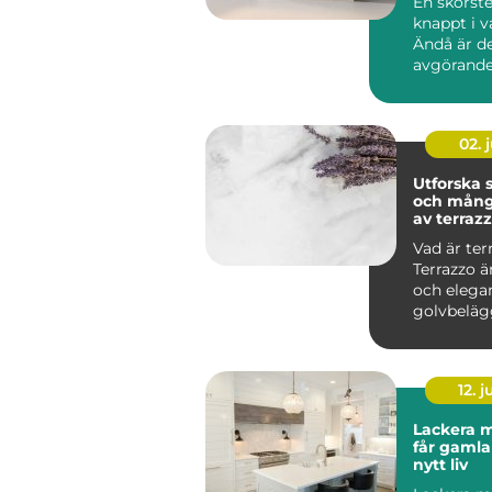
En skorst
knappt i 
Ändå är d
avgörande
brandsäke
inomhusmi
värmek...
02. j
Utforska
och mång
av terraz
Vad är ter
Terrazzo ä
och elega
golvbeläg
in...
12. j
Lackera m
får gamla
nytt liv