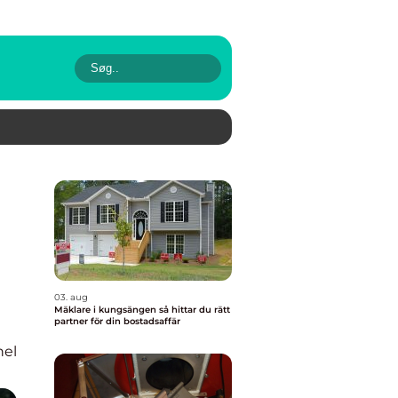
03. aug
Mäklare i kungsängen så hittar du rätt
partner för din bostadsaffär
nel