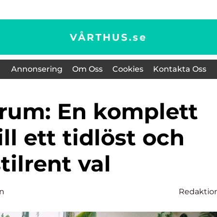
VÅRTHUS.
se
Annonsering
Om Oss
Cookies
Kontakta Oss
ll ett tidlöst och
tilrent val
on
Redaktio