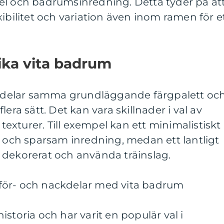
el och badrumsinredning. Detta tyder på at
ibilitet och variation även inom ramen för e
lika vita badrum
um delar samma grundläggande färgpalett oc
 flera sätt. Det kan vara skillnader i val av
 texturer. Till exempel kan ett minimalistiskt
r och sparsam inredning, medan ett lantligt
 dekorerat och använda träinslag.
för- och nackdelar med vita badrum
storia och har varit en populär val i