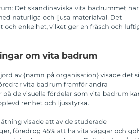
drum: Det skandinaviska vita badrummet har
ed naturliga och ljusa materialval. Det
t och enkelhet, vilket ger en fräsch och lufti
ningar om vita badrum
jord av {namn på organisation} visade det s
 föredrar vita badrum framför andra
 på de visuella fördelar som vita badrum ka
pplevd renhet och ljusstyrka.
tning visade att av de studerade
r, föredrog 45% att ha vita väggar och gol