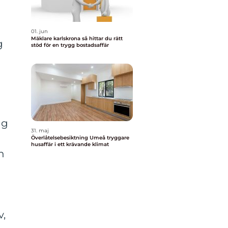
01. jun
Mäklare karlskrona så hittar du rätt
g
stöd för en trygg bostadsaffär
ig
31. maj
Överlåtelsebesiktning Umeå tryggare
husaffär i ett krävande klimat
n
v,