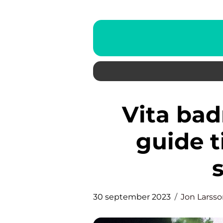
Vita badrum: En komplett
guide ti
s
30 september 2023
Jon Larss