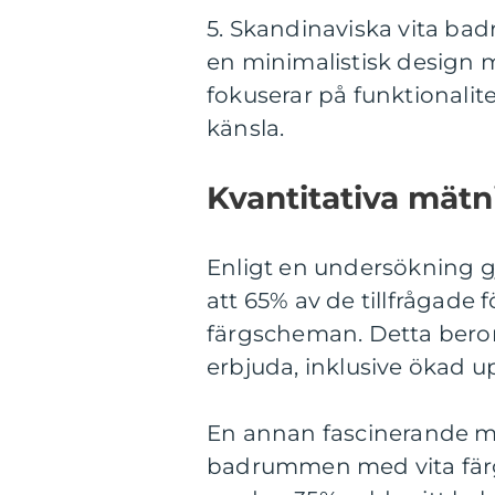
5. Skandinaviska vita ba
en minimalistisk design m
fokuserar på funktionalite
känsla.
Kvantitativa mät
Enligt en undersökning g
att 65% av de tillfrågade
färgscheman. Detta beror
erbjuda, inklusive ökad u
En annan fascinerande mä
badrummen med vita färge