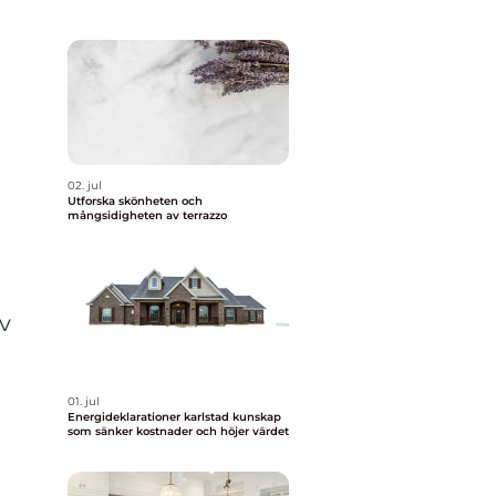
02. jul
Utforska skönheten och
mångsidigheten av terrazzo
v
01. jul
Energideklarationer karlstad kunskap
som sänker kostnader och höjer värdet
,