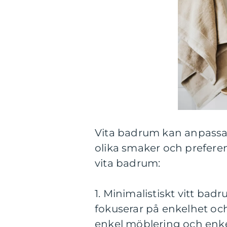
Vita badrum kan anpassas 
olika smaker och preferen
vita badrum:
1. Minimalistiskt vitt ba
fokuserar på enkelhet och 
enkel möblering och enke