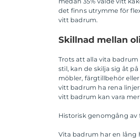
medan 35% valde vitt kak
det finns utrymme för flex
vitt badrum.
Skillnad mellan o
Trots att alla vita badr
stil, kan de skilja sig åt på
möbler, färgtillbehör eller
vitt badrum ha rena linje
vitt badrum kan vara mer
Historisk genomgång av 
Vita badrum har en lång hi