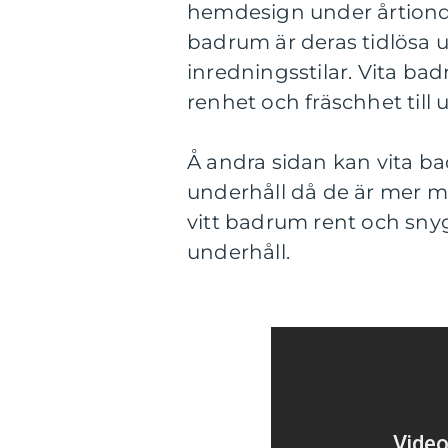
hemdesign under årtionde
badrum är deras tidlösa u
inredningsstilar. Vita ba
renhet och fräschhet till
Å andra sidan kan vita b
underhåll då de är mer mot
vitt badrum rent och sny
underhåll.