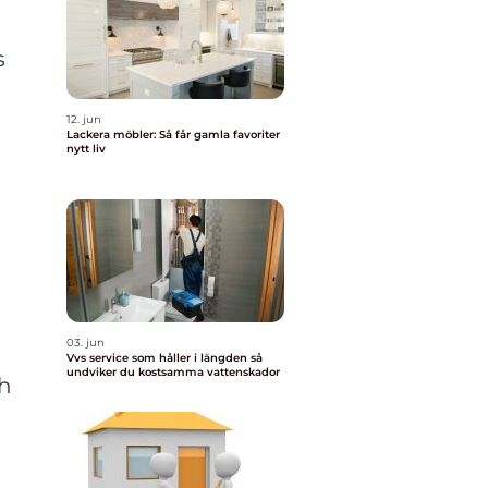
s
12. jun
Lackera möbler: Så får gamla favoriter
nytt liv
03. jun
Vvs service som håller i längden så
undviker du kostsamma vattenskador
ch