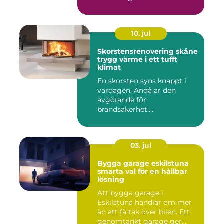
10. jul
Skorstensrenovering skåne
trygg värme i ett tufft
klimat
En skorsten syns knappt i
vardagen. Ändå är den
avgörande för
brandsäkerhet,
inomhusmiljö och värmek...
03. jul
Bygga garage eskilstuna
smarta val för en hållbar
lösning
Att bygga garage i
Eskilstuna handlar om mer
än att få tak över bilen. Ett
genomtänkt garage ger