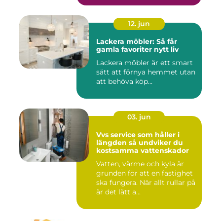
12. jun
Lackera möbler: Så får
gamla favoriter nytt liv
Lackera möbler är ett smart
sätt att förnya hemmet utan
att behöva köp...
03. jun
Vvs service som håller i
längden så undviker du
kostsamma vattenskador
Vatten, värme och kyla är
grunden för att en fastighet
ska fungera. När allt rullar på
är det lätt a...