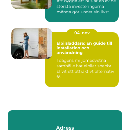
Att bygga ett hus är en av de
största investeringarna
många gör under sin livst...
04. nov
Elbilsladdare: En guide till
installation och
användning
I dagens miljömedvetna
samhälle har elbilar snabbt
blivit ett attraktivt alternativ
fö...
Adress