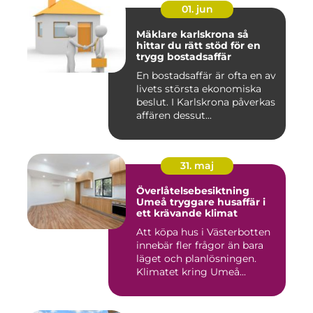
01. jun
Mäklare karlskrona så
hittar du rätt stöd för en
trygg bostadsaffär
En bostadsaffär är ofta en av
livets största ekonomiska
beslut. I Karlskrona påverkas
affären dessut...
31. maj
Överlåtelsebesiktning
Umeå tryggare husaffär i
ett krävande klimat
Att köpa hus i Västerbotten
innebär fler frågor än bara
läget och planlösningen.
Klimatet kring Umeå...