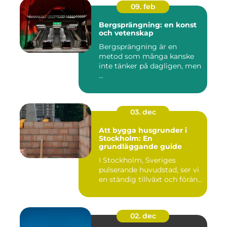
09. feb
Bergsprängning: en konst
och vetenskap
Bergsprängning är en
metod som många kanske
inte tänker på dagligen, men
...
03. dec
Att bygga husgrunder i
Stockholm: En
grundläggande guide
I Stockholm, Sveriges
pulserande huvudstad, ser vi
en ständig tillväxt och förän...
02. dec