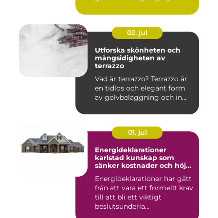
ord...
02. jul
Utforska skönheten och
mångsidigheten av
terrazzo
Vad är terrazzo? Terrazzo är
en tidlös och elegant form
av golvbeläggning och in...
01. jul
Energideklarationer
karlstad kunskap som
sänker kostnader och höjer
värdet
Energideklarationer har gått
från att vara ett formellt krav
till att bli ett viktigt
beslutsunderla...