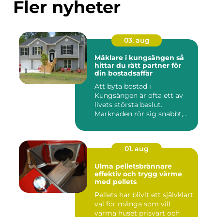
Fler nyheter
03. aug
Mäklare i kungsängen så
hittar du rätt partner för
din bostadsaffär
Att byta bostad i
Kungsängen är ofta ett av
livets största beslut.
Marknaden rör sig snabbt,
prisniv...
01. aug
Ulma pelletsbrännare
effektiv och trygg värme
med pellets
Pellets har blivit ett självklart
val för många som vill
värma huset prisvärt och