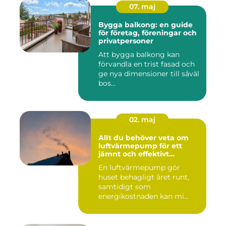
07. maj
Bygga balkong: en guide
för företag, föreningar och
privatpersoner
Att bygga balkong kan
förvandla en trist fasad och
ge nya dimensioner till såväl
bos...
02. maj
Allt du behöver veta om
luftvärmepump för ett
jämnt och effektivt
inomhusklimat
En luftvärmepump gör
huset behagligt året runt,
samtidigt som
energikostnaden kan mi...