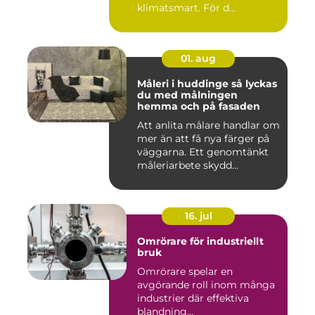
klimatsmart. För d...
01. aug
Måleri i huddinge så lyckas
du med målningen
hemma och på fasaden
Att anlita målare handlar om
mer än att få nya färger på
väggarna. Ett genomtänkt
måleriarbete skydd...
16. jul
Omrörare för industriellt
bruk
Omrörare spelar en
avgörande roll inom många
industrier där effektiva
blandning...