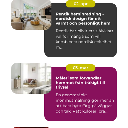
02. apr
Pentik heminredning -
nordisk design för ett
varmt och personligt hem
Pentik har blivit ett självklart
val för många som vill
kombinera nordisk enkelhet
m...
03. mar
Måleri som förvandlar
hemmet från tråkigt till
trivsel
En genomtänkt
inomhusmålning gör mer än
att bara byta färg på väggar
och tak. Rätt kulörer, bra
föra...