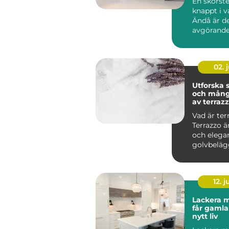
En skorst
knappt i 
Ändå är d
avgörande
brandsäke
inomhusmi
värmek...
02. j
Utforska
och mång
av terraz
Vad är ter
Terrazzo ä
och elega
golvbeläg
in...
12. j
Lackera m
får gamla
nytt liv