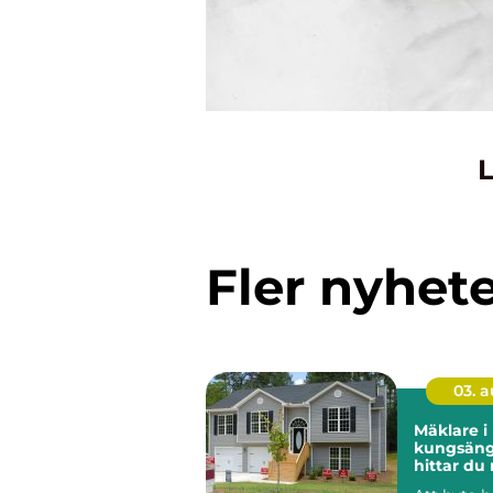
L
Fler nyhet
03. 
Mäklare i
kungsänge
hittar du 
för din bo