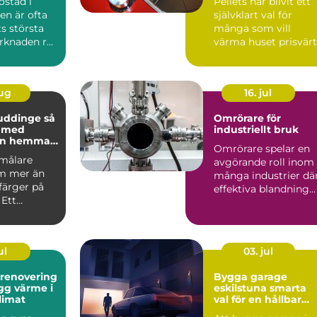
ostad i
Pellets har blivit ett
n är ofta
självklart val för
ts största
många som vill
arknaden rör
värma huset prisvärt
 prisniv...
och klimatsmart. Fö
d...
aug
16. jul
uddinge så
Omrörare för
u med
industriellt bruk
en hemma
Omrörare spelar en
asaden
 målare
avgörande roll inom
m mer än
många industrier dä
 färger på
effektiva blandning...
 Ett
kt
te skydd...
ul
03. jul
srenovering
Bygga garage
eskilstuna smarta
klimat
val för en hållbar
lösning