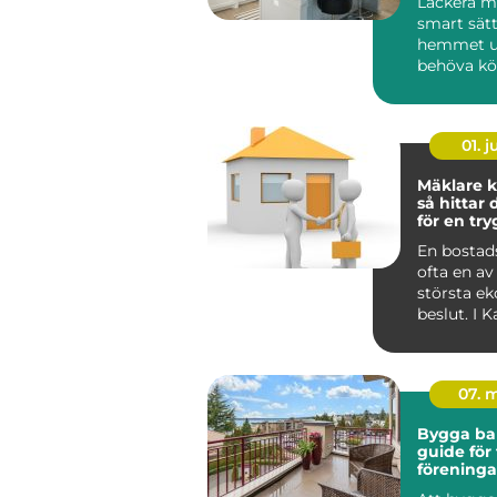
Lackera mö
smart sätt
hemmet u
behöva köp
01. 
Mäklare k
så hittar 
för en tr
bostadsaf
En bostads
ofta en av 
största e
beslut. I 
påverkas a
dessut...
07. 
Bygga ba
guide för 
föreninga
privatper