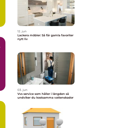
12. jun
Lackera möbler: Så får gamla favoriter
nytt liv
r
r
03. jun
Vvs service som håller i längden så
undviker du kostsamma vattenskador