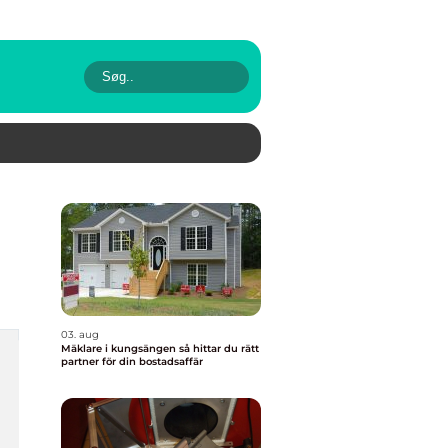
03. aug
Mäklare i kungsängen så hittar du rätt
partner för din bostadsaffär