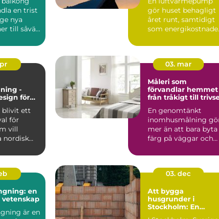
 balkong
En luftvärmepump
inomhusklimat
dla en trist
gör huset behagligt
 ge nya
året runt, samtidigt
r till såväl
som energikostnade
kan mi...
apr
03. mar
Måleri som
ning -
förvandlar hemmet
esign för
från tråkigt till trivse
 och
blivit ett
En genomtänkt
gt hem
val för
inomhusmålning gö
 vill
mer än att bara byta
 nordisk
färg på väggar och
...
tak. Rätt kulörer, bra
föra...
feb
03. dec
ngning: en
Att bygga
h vetenskap
husgrunder i
Stockholm: En
gning är en
grundläggande