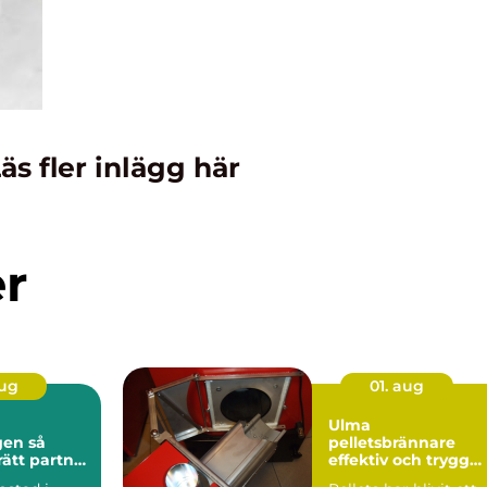
äs fler inlägg här
er
aug
01. aug
Ulma
n så
pelletsbrännare
rätt partner
effektiv och trygg
stadsaffär
värme med pellets