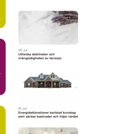
r
02. jul
Utforska skönheten och
mångsidigheten av terrazzo
r
01. jul
Energideklarationer karlstad kunskap
som sänker kostnader och höjer värdet