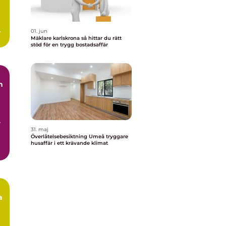
ar
01. jun
Mäklare karlskrona så hittar du rätt
stöd för en trygg bostadsaffär
n
r
31. maj
Överlåtelsebesiktning Umeå tryggare
husaffär i ett krävande klimat
a