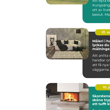
Att byta b
Kungsänge
ett av live
beslut. M
sig snabbt,
01. 
Måleri i h
lyckas d
målning
och på f
Att anlita
handlar o
att få nya
väggarna.
genomtän
måleriarbe
10. j
Skorsten
skåne trygg värme i
ett tufft 