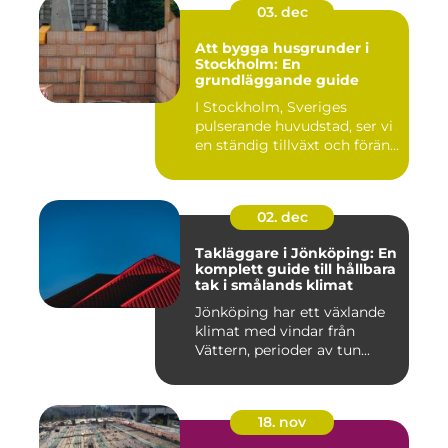
03. dec
Att bygga husgrunder i
Stockholm: En
grundläggande guide
I Stockholm, Sveriges
pulserande huvudstad, ser vi
en ständig tillväxt och förän...
02. dec
Takläggare i Jönköping: En
komplett guide till hållbara
tak i smålands klimat
Jönköping har ett växlande
klimat med vindar från
Vättern, perioder av tun...
18. nov