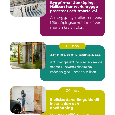
Byggfirma i Jönköping:
Hållbart hantverk, trygga
processer och smarta val
Att bygga nytt eller renovera
i Jönköpingsområdet kräver
mer än bra snicka...
05. nov
Att hitta rätt hustillverkare
Att bygga ett hus är en av de
största investeringarna
många gör under sin livst...
04. nov
Elbilsladdare: En guide till
installation och
användning
I dagens miljömedvetna