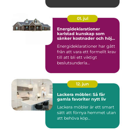
01. jul
Energideklarationer
karlstad kunskap som
sänker kostnader och höjer
värdet
Energideklarationer har gått
från att vara ett formellt krav
till att bli ett viktigt
beslutsunderla...
12. jun
Lackera möbler: Så får
gamla favoriter nytt liv
Lackera möbler är ett smart
sätt att förnya hemmet utan
att behöva köp...