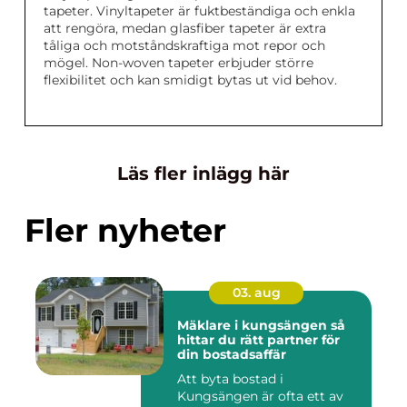
tapeter. Vinyltapeter är fuktbeständiga och enkla
att rengöra, medan glasfiber tapeter är extra
tåliga och motståndskraftiga mot repor och
mögel. Non-woven tapeter erbjuder större
flexibilitet och kan smidigt bytas ut vid behov.
Läs fler inlägg här
Fler nyheter
03. aug
Mäklare i kungsängen så
hittar du rätt partner för
din bostadsaffär
Att byta bostad i
Kungsängen är ofta ett av