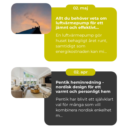
02. maj
Allt du behöver veta om
luftvärmepump för ett
jämnt och effektivt
inomhusklimat
En luftvärmepump gör
huset behagligt året runt,
samtidigt som
energikostnaden kan mi...
02. apr
Pentik heminredning -
nordisk design för ett
varmt och personligt hem
Pentik har blivit ett självklart
val för många som vill
kombinera nordisk enkelhet
m...