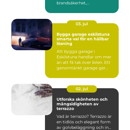
brandsäkerhet,
inomhusmiljö och värmek...
03. jul
Bygga garage eskilstuna
smarta val för en hållbar
lösning
Att bygga garage i
Eskilstuna handlar om mer
än att få tak över bilen. Ett
genomtänkt garage ger
ord...
02. jul
Utforska skönheten och
mångsidigheten av
terrazzo
Vad är terrazzo? Terrazzo är
en tidlös och elegant form
av golvbeläggning och in...