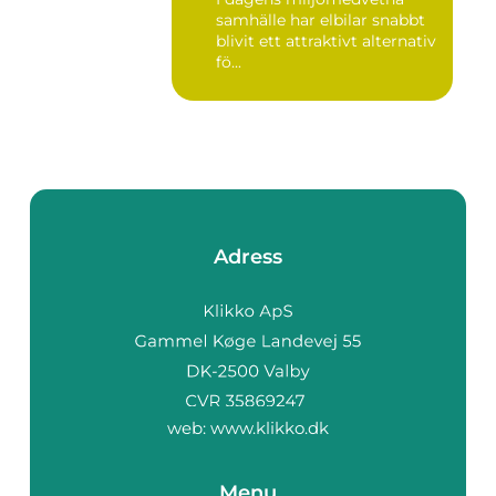
samhälle har elbilar snabbt
blivit ett attraktivt alternativ
fö...
Adress
web:
www.klikko.dk
Menu