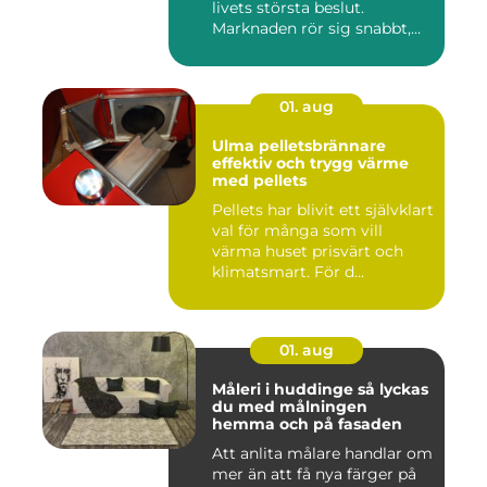
livets största beslut.
Marknaden rör sig snabbt,
prisniv...
01. aug
Ulma pelletsbrännare
effektiv och trygg värme
med pellets
Pellets har blivit ett självklart
val för många som vill
värma huset prisvärt och
klimatsmart. För d...
01. aug
Måleri i huddinge så lyckas
du med målningen
hemma och på fasaden
Att anlita målare handlar om
mer än att få nya färger på