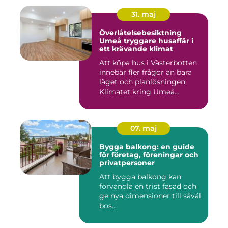
31. maj
Överlåtelsebesiktning
Umeå tryggare husaffär i
ett krävande klimat
Att köpa hus i Västerbotten
innebär fler frågor än bara
läget och planlösningen.
Klimatet kring Umeå...
07. maj
Bygga balkong: en guide
för företag, föreningar och
privatpersoner
Att bygga balkong kan
förvandla en trist fasad och
ge nya dimensioner till såväl
bos...