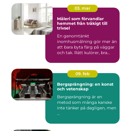
03. mar
Måleri som förvandlar
hemmet från tråkigt till
trivsel
En genomtänkt
inomhusmålning gör mer än
att bara byta färg på väggar
och tak. Rätt kulörer, bra
föra...
09. feb
Bergsprängning: en konst
och vetenskap
Bergsprängning är en
metod som många kanske
inte tänker på dagligen, men
...