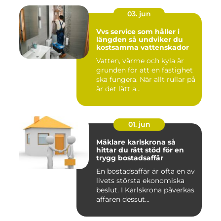
03. jun
Vvs service som håller i
längden så undviker du
kostsamma vattenskador
Vatten, värme och kyla är
grunden för att en fastighet
ska fungera. När allt rullar på
är det lätt a...
01. jun
Mäklare karlskrona så
hittar du rätt stöd för en
trygg bostadsaffär
En bostadsaffär är ofta en av
livets största ekonomiska
beslut. I Karlskrona påverkas
affären dessut...