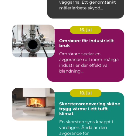
väggarna. Ett genomtänkt
måleriarbete skydd...
16. jul
Omrörare för industriellt
bruk
Omrörare spelar en
avgörande roll inom många
industrier där effektiva
blandning...
10. jul
Skorstensrenovering skåne
trygg värme i ett tufft
klimat
En skorsten syns knappt i
vardagen. Ändå är den
avgörande för