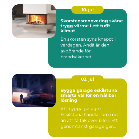
10. jul
Skorstensrenovering skåne
trygg värme i ett tufft
klimat
En skorsten syns knappt i
vardagen. Ändå är den
avgörande för
brandsäkerhet,
inomhusmiljö och värmek...
03. jul
Bygga garage eskilstuna
smarta val för en hållbar
lösning
Att bygga garage i
Eskilstuna handlar om mer
än att få tak över bilen. Ett
genomtänkt garage ger
ord...