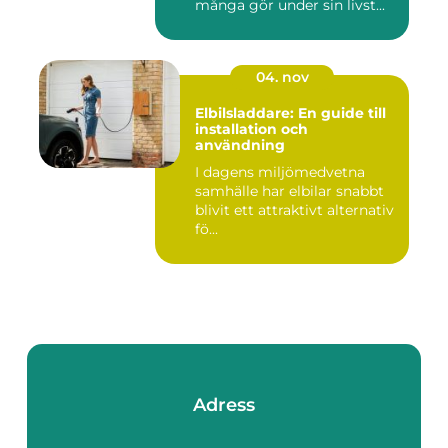
många gör under sin livst...
04. nov
Elbilsladdare: En guide till
installation och
användning
I dagens miljömedvetna
samhälle har elbilar snabbt
blivit ett attraktivt alternativ
fö...
Adress