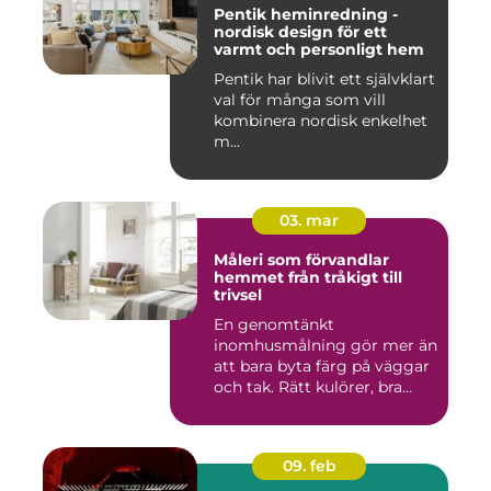
Pentik heminredning -
nordisk design för ett
varmt och personligt hem
Pentik har blivit ett självklart
val för många som vill
kombinera nordisk enkelhet
m...
03. mar
Måleri som förvandlar
hemmet från tråkigt till
trivsel
En genomtänkt
inomhusmålning gör mer än
att bara byta färg på väggar
och tak. Rätt kulörer, bra
föra...
09. feb