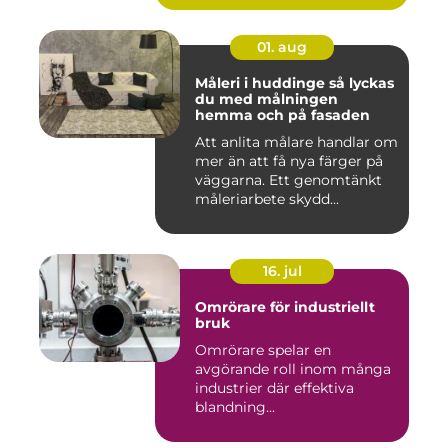
01. aug
Måleri i huddinge så lyckas
du med målningen
hemma och på fasaden
Att anlita målare handlar om
mer än att få nya färger på
väggarna. Ett genomtänkt
måleriarbete skydd...
16. jul
Omrörare för industriellt
bruk
Omrörare spelar en
avgörande roll inom många
industrier där effektiva
blandning...