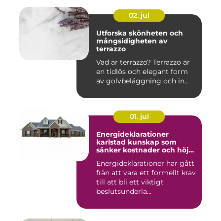
02. jul
Utforska skönheten och
mångsidigheten av
terrazzo
Vad är terrazzo? Terrazzo är
en tidlös och elegant form
av golvbeläggning och in...
01. jul
Energideklarationer
karlstad kunskap som
sänker kostnader och höjer
värdet
Energideklarationer har gått
från att vara ett formellt krav
till att bli ett viktigt
beslutsunderla...