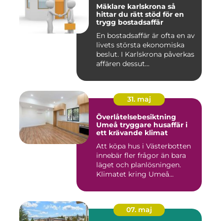
Mäklare karlskrona så
hittar du rätt stöd för en
trygg bostadsaffär
En bostadsaffär är ofta en av
livets största ekonomiska
beslut. I Karlskrona påverkas
affären dessut...
31. maj
Överlåtelsebesiktning
Umeå tryggare husaffär i
ett krävande klimat
Att köpa hus i Västerbotten
innebär fler frågor än bara
läget och planlösningen.
Klimatet kring Umeå...
07. maj