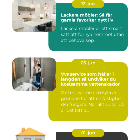
12. jun
Lackera möbler: Så får
gamla favoriter nytt liv
Lackera möbler är ett smart
sätt att förnya hemmet utan
att behöva köp...
03. jun
Vvs service som håller i
längden så undviker du
kostsamma vattenskador
Vatten, värme och kyla är
grunden för att en fastighet
ska fungera. När allt rullar på
är det lätt a...
01. jun