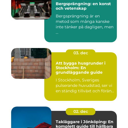
Bergsprängning: en konst
och vetenskap
Bergsprängning är en
metod som många kanske
inte tänker på dagligen, men
...
03. dec
Att bygga husgrunder i
Stockholm: En
grundläggande guide
I Stockholm, Sveriges
pulserande huvudstad, ser vi
en ständig tillväxt och förän...
02. dec
Takläggare i Jönköping: En
komplett guide till hållbara