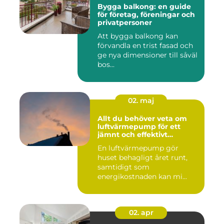
Bygga balkong: en guide
för företag, föreningar och
privatpersoner
Att bygga balkong kan
förvandla en trist fasad och
ge nya dimensioner till såväl
bos...
02. maj
Allt du behöver veta om
luftvärmepump för ett
jämnt och effektivt
inomhusklimat
En luftvärmepump gör
huset behagligt året runt,
samtidigt som
energikostnaden kan mi...
02. apr