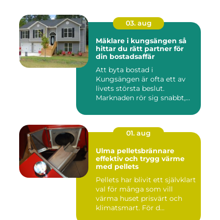
03. aug
Mäklare i kungsängen så
hittar du rätt partner för
din bostadsaffär
Att byta bostad i
Kungsängen är ofta ett av
livets största beslut.
Marknaden rör sig snabbt,
prisniv...
01. aug
Ulma pelletsbrännare
effektiv och trygg värme
med pellets
Pellets har blivit ett självklart
val för många som vill
värma huset prisvärt och
klimatsmart. För d...