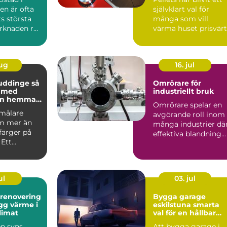
n är ofta
självklart val för
ts största
många som vill
arknaden rör
värma huset prisvärt
 prisniv...
och klimatsmart. Fö
d...
aug
16. jul
uddinge så
Omrörare för
u med
industriellt bruk
en hemma
Omrörare spelar en
asaden
 målare
avgörande roll inom
m mer än
många industrier dä
 färger på
effektiva blandning...
 Ett
kt
te skydd...
ul
03. jul
srenovering
Bygga garage
eskilstuna smarta
klimat
val för en hållbar
lösning
en syns
Att bygga garage i