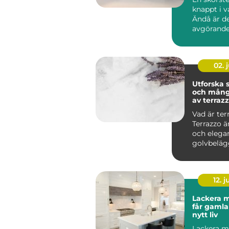
knappt i 
Ändå är d
avgörande
brandsäke
inomhusmi
värmek...
02. j
Utforska
och mång
av terraz
Vad är ter
Terrazzo ä
och elega
golvbeläg
in...
12. j
Lackera m
får gamla
nytt liv
Lackera mö