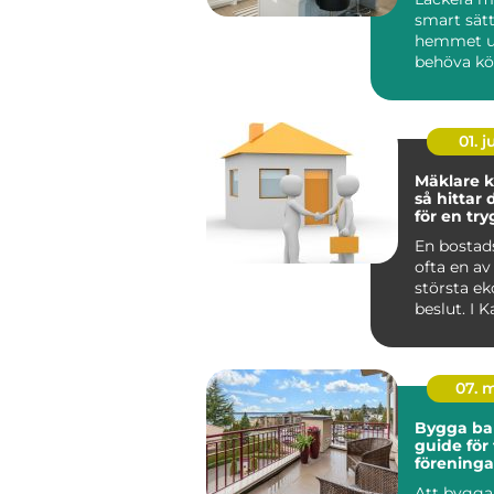
smart sätt
hemmet u
behöva köp
01. 
Mäklare k
så hittar 
för en tr
bostadsaf
En bostads
ofta en av 
största e
beslut. I 
påverkas a
dessut...
07. 
Bygga ba
guide för 
föreninga
privatper
Att bygga