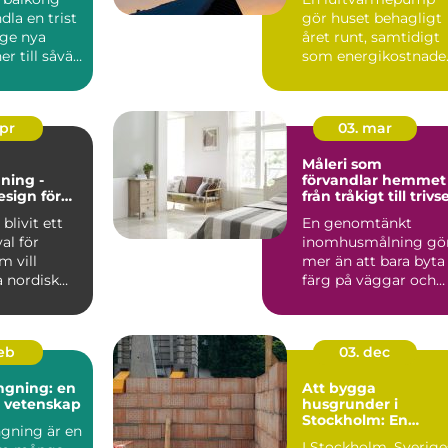
inomhusklimat
dla en trist
gör huset behagligt
 ge nya
året runt, samtidigt
r till såväl
som energikostnade
kan mi...
apr
03. mar
Måleri som
ning -
förvandlar hemmet
esign för
från tråkigt till trivse
 och
blivit ett
En genomtänkt
gt hem
val för
inomhusmålning gö
 vill
mer än att bara byta
 nordisk
färg på väggar och
...
tak. Rätt kulörer, bra
föra...
feb
03. dec
ngning: en
Att bygga
h vetenskap
husgrunder i
Stockholm: En
gning är en
grundläggande
I Stockholm, Sverige