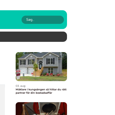
03. aug
Mäklare i kungsängen så hittar du rätt
partner för din bostadsaffär