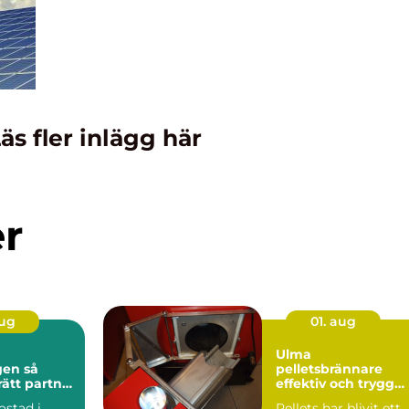
äs fler inlägg här
er
aug
01. aug
Ulma
n så
pelletsbrännare
rätt partner
effektiv och trygg
stadsaffär
värme med pellets
ostad i
Pellets har blivit ett