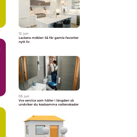
12. jun
Lackera möbler: Så får gamla favoriter
nytt liv
r
r
03. jun
Vvs service som håller i längden så
undviker du kostsamma vattenskador