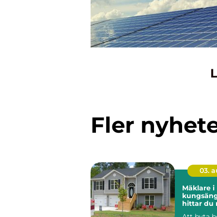
L
Fler nyhet
03. 
Mäklare i
kungsänge
hittar du 
för din bo
Att byta b