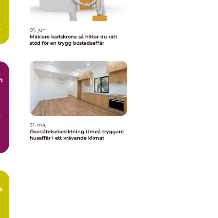
ar
01. jun
Mäklare karlskrona så hittar du rätt
stöd för en trygg bostadsaffär
n
r
31. maj
Överlåtelsebesiktning Umeå tryggare
husaffär i ett krävande klimat
a