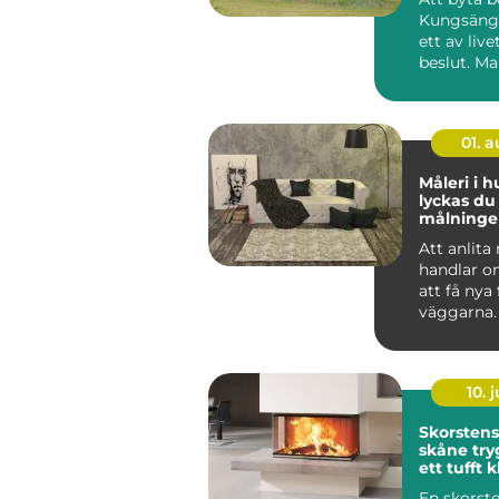
Kungsänge
ett av live
beslut. M
sig snabbt,
01. 
Måleri i h
lyckas d
målning
och på f
Att anlita
handlar o
att få nya
väggarna.
genomtän
måleriarbe
10. j
Skorsten
skåne trygg värme i
ett tufft 
En skorst