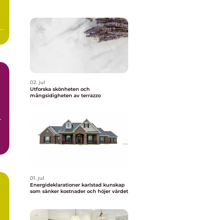
r
02. jul
Utforska skönheten och
mångsidigheten av terrazzo
r
01. jul
Energideklarationer karlstad kunskap
som sänker kostnader och höjer värdet