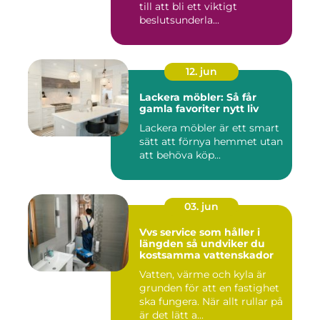
till att bli ett viktigt
beslutsunderla...
12. jun
Lackera möbler: Så får
gamla favoriter nytt liv
Lackera möbler är ett smart
sätt att förnya hemmet utan
att behöva köp...
03. jun
Vvs service som håller i
längden så undviker du
kostsamma vattenskador
Vatten, värme och kyla är
grunden för att en fastighet
ska fungera. När allt rullar på
är det lätt a...