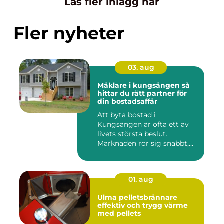
Läs fler inlägg här
Fler nyheter
03. aug
Mäklare i kungsängen så
hittar du rätt partner för
din bostadsaffär
Att byta bostad i
Kungsängen är ofta ett av
livets största beslut.
Marknaden rör sig snabbt,
prisniv...
01. aug
Ulma pelletsbrännare
effektiv och trygg värme
med pellets