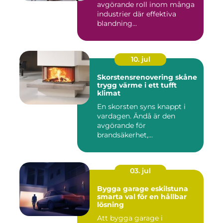
avgörande roll inom många
industrier där effektiva
blandning...
10. jul
Skorstensrenovering skåne
trygg värme i ett tufft
klimat
En skorsten syns knappt i
vardagen. Ändå är den
avgörande för
brandsäkerhet,
inomhusmiljö och värmek...
03. jul
Bygga garage eskilstuna
smarta val för en hållbar
lösning
Att bygga garage i