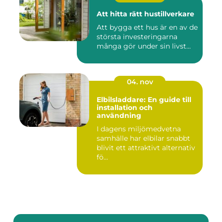
Att hitta rätt hustillverkare
Att bygga ett hus är en av de
största investeringarna
många gör under sin livst...
04. nov
Elbilsladdare: En guide till
installation och
användning
I dagens miljömedvetna
samhälle har elbilar snabbt
blivit ett attraktivt alternativ
fö...