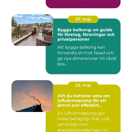
07. maj
Bygga balkong: en guide
för företag, föreningar och
privatpersoner
Att bygga balkong kan
förvandla en trist fasad och
ge nya dimensioner till såväl
bos...
02. maj
Allt du behöver veta om
luftvärmepump för ett
jämnt och effektivt
inomhusklimat
En luftvärmepump gör
huset behagligt året runt,
samtidigt som
energikostnaden kan mi...