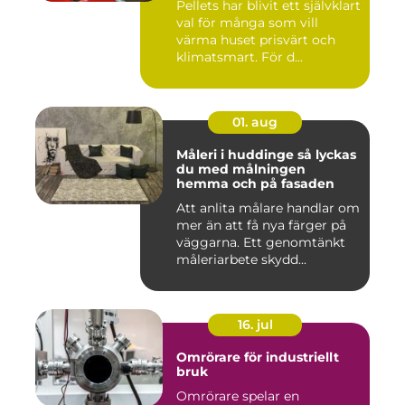
Pellets har blivit ett självklart
val för många som vill
värma huset prisvärt och
klimatsmart. För d...
01. aug
Måleri i huddinge så lyckas
du med målningen
hemma och på fasaden
Att anlita målare handlar om
mer än att få nya färger på
väggarna. Ett genomtänkt
måleriarbete skydd...
16. jul
Omrörare för industriellt
bruk
Omrörare spelar en