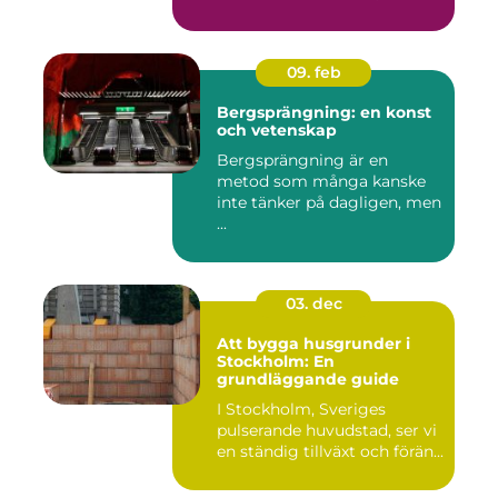
föra...
09. feb
Bergsprängning: en konst
och vetenskap
Bergsprängning är en
metod som många kanske
inte tänker på dagligen, men
...
03. dec
Att bygga husgrunder i
Stockholm: En
grundläggande guide
I Stockholm, Sveriges
pulserande huvudstad, ser vi
en ständig tillväxt och förän...