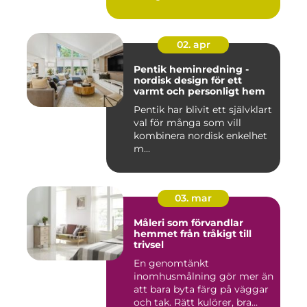
02. apr
Pentik heminredning -
nordisk design för ett
varmt och personligt hem
Pentik har blivit ett självklart
val för många som vill
kombinera nordisk enkelhet
m...
03. mar
Måleri som förvandlar
hemmet från tråkigt till
trivsel
En genomtänkt
inomhusmålning gör mer än
att bara byta färg på väggar
och tak. Rätt kulörer, bra