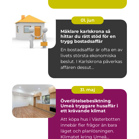
01. jun
Mäklare karlskrona så
hittar du rätt stöd för en
trygg bostadsaffär
En bostadsaffär är ofta en av
livets största ekonomiska
beslut. I Karlskrona påverkas
affären dessut...
31. maj
Överlåtelsebesiktning
Umeå tryggare husaffär i
ett krävande klimat
Att köpa hus i Västerbotten
innebär fler frågor än bara
läget och planlösningen.
Klimatet kring Umeå...