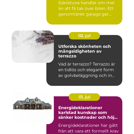
Eskilstuna handlar om mer
än att få tak över bilen. Ett
genomtänkt garage ger
ord...
02. jul
Utforska skönheten och
mångsidigheten av
terrazzo
Vad är terrazzo? Terrazzo är
en tidlös och elegant form
av golvbeläggning och in...
01. jul
Energideklarationer
karlstad kunskap som
sänker kostnader och höjer
värdet
Energideklarationer har gått
från att vara ett formellt krav