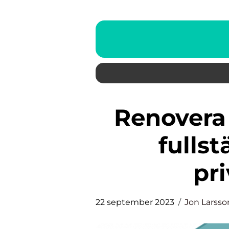
Renovera badrum billigt: En
fullst
pr
22 september 2023
Jon Larsso