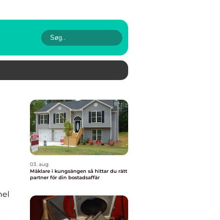
03. aug
Mäklare i kungsängen så hittar du rätt
partner för din bostadsaffär
nel