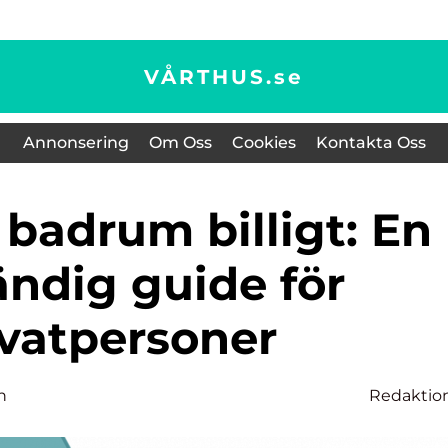
VÅRTHUS.
se
Annonsering
Om Oss
Cookies
Kontakta Oss
ändig guide för
ivatpersoner
n
Redaktio