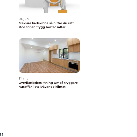
01. jun
Mäklare karlskrona så hittar du rätt
stöd för en trygg bostadsaffär
31. maj
Överlåtelsebesiktning Umeå tryggare
husaffär i ett krävande klimat
er