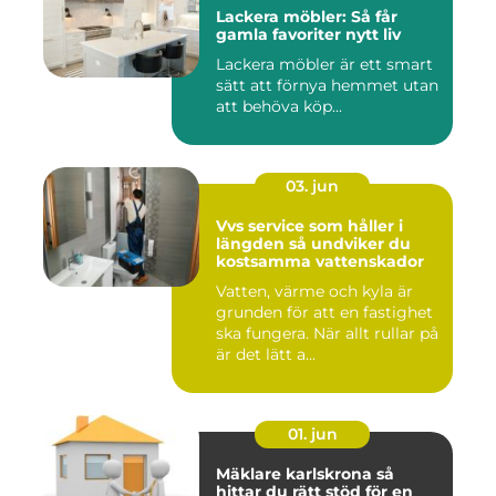
Lackera möbler: Så får
gamla favoriter nytt liv
Lackera möbler är ett smart
sätt att förnya hemmet utan
att behöva köp...
03. jun
Vvs service som håller i
längden så undviker du
kostsamma vattenskador
Vatten, värme och kyla är
grunden för att en fastighet
ska fungera. När allt rullar på
är det lätt a...
01. jun
Mäklare karlskrona så
hittar du rätt stöd för en