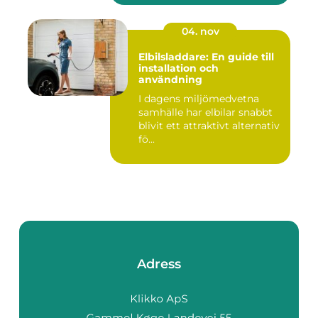
04. nov
Elbilsladdare: En guide till
installation och
användning
I dagens miljömedvetna
samhälle har elbilar snabbt
blivit ett attraktivt alternativ
fö...
Adress