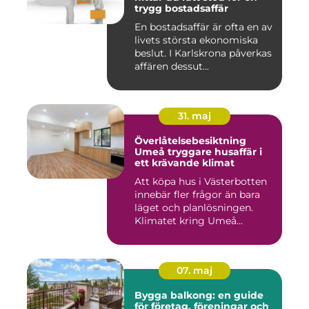
trygg bostadsaffär
En bostadsaffär är ofta en av
livets största ekonomiska
beslut. I Karlskrona påverkas
affären dessut...
31. maj
Överlåtelsebesiktning
Umeå tryggare husaffär i
ett krävande klimat
Att köpa hus i Västerbotten
innebär fler frågor än bara
läget och planlösningen.
Klimatet kring Umeå...
07. maj
Bygga balkong: en guide
för företag, föreningar och