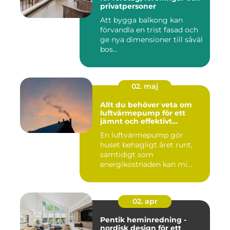
privatpersoner
Att bygga balkong kan
förvandla en trist fasad och
ge nya dimensioner till såväl
bos...
02. maj
Allt du behöver veta om
luftvärmepump för ett
jämnt och effektivt
inomhusklimat
En luftvärmepump gör
huset behagligt året runt,
samtidigt som
energikostnaden kan mi...
02. apr
Pentik heminredning -
nordisk design för ett