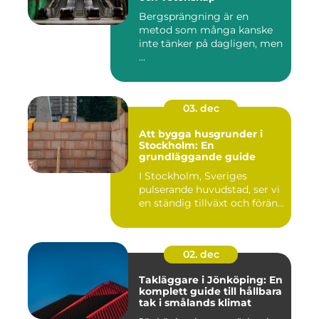
Bergsprängning är en
metod som många kanske
inte tänker på dagligen, men
...
03. dec
Att bygga husgrunder i
Stockholm: En
grundläggande guide
I Stockholm, Sveriges
pulserande huvudstad, ser vi
en ständig tillväxt och förän...
02. dec
Takläggare i Jönköping: En
komplett guide till hållbara
tak i smålands klimat