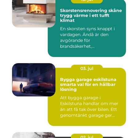
Skorstensrenovering skåne
trygg värme i ett tufft
klimat
En skorsten syns knappt i
vardagen. Ändå är den
avgörande för
brandsäkerhet,
inomhusmiljö och värmek...
03. jul
Bygga garage eskilstuna
smarta val för en hållbar
lösning
Att bygga garage i
Eskilstuna handlar om mer
än att få tak över bilen. Ett
genomtänkt garage ger
ord...
02. jul