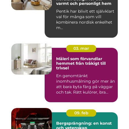
varmt och personligt hem
Pentik har blivit ett självklart
val för många som vill
kombinera nordisk enkelhet
m...
03. mar
Måleri som förvandlar
hemmet från tråkigt till
trivsel
En genomtänkt
inomhusmålning gör mer än
att bara byta färg på väggar
och tak. Rätt kulörer, bra
föra...
09. feb
Bergsprängning: en konst
och vetenskap