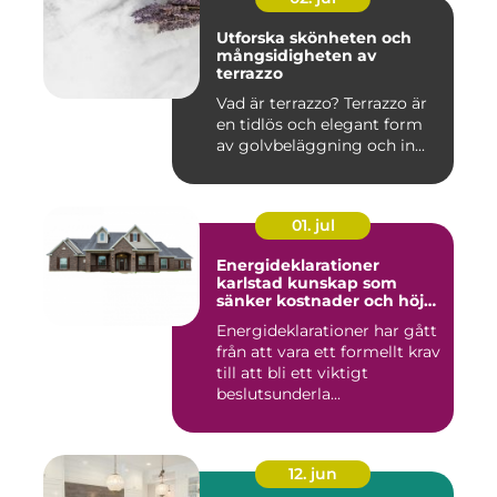
Utforska skönheten och
mångsidigheten av
terrazzo
Vad är terrazzo? Terrazzo är
en tidlös och elegant form
av golvbeläggning och in...
01. jul
Energideklarationer
karlstad kunskap som
sänker kostnader och höjer
värdet
Energideklarationer har gått
från att vara ett formellt krav
till att bli ett viktigt
beslutsunderla...
12. jun