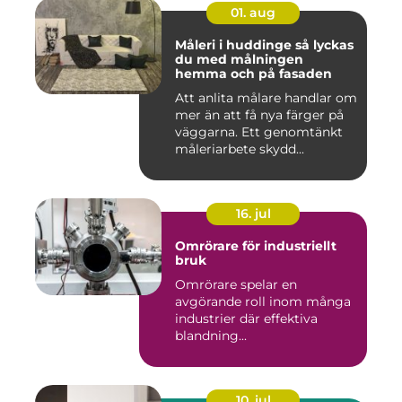
01. aug
Måleri i huddinge så lyckas
du med målningen
hemma och på fasaden
Att anlita målare handlar om
mer än att få nya färger på
väggarna. Ett genomtänkt
måleriarbete skydd...
16. jul
Omrörare för industriellt
bruk
Omrörare spelar en
avgörande roll inom många
industrier där effektiva
blandning...
10. jul