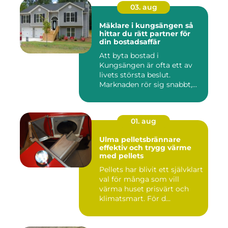
03. aug
Mäklare i kungsängen så
hittar du rätt partner för
din bostadsaffär
Att byta bostad i
Kungsängen är ofta ett av
livets största beslut.
Marknaden rör sig snabbt,
prisniv...
01. aug
Ulma pelletsbrännare
effektiv och trygg värme
med pellets
Pellets har blivit ett självklart
val för många som vill
värma huset prisvärt och
klimatsmart. För d...