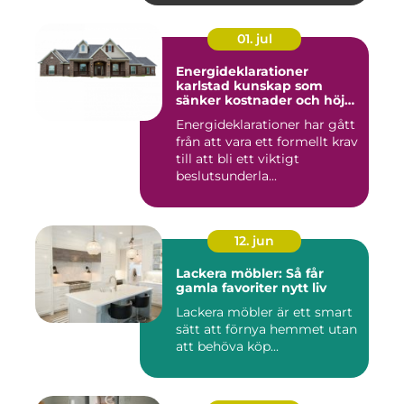
01. jul
Energideklarationer
karlstad kunskap som
sänker kostnader och höjer
värdet
Energideklarationer har gått
från att vara ett formellt krav
till att bli ett viktigt
beslutsunderla...
12. jun
Lackera möbler: Så får
gamla favoriter nytt liv
Lackera möbler är ett smart
sätt att förnya hemmet utan
att behöva köp...