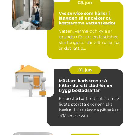
03. jun
Vvs service som håller i
längden så undviker du
kostsamma vattenskador
Vatten, värme och kyla är
grunden för att en fastighet
ska fungera. När allt rullar på
är det lätt a...
01. jun
Mäklare karlskrona så
hittar du rätt stöd för en
trygg bostadsaffär
En bostadsaffär är ofta en av
livets största ekonomiska
beslut. I Karlskrona påverkas
affären dessut...