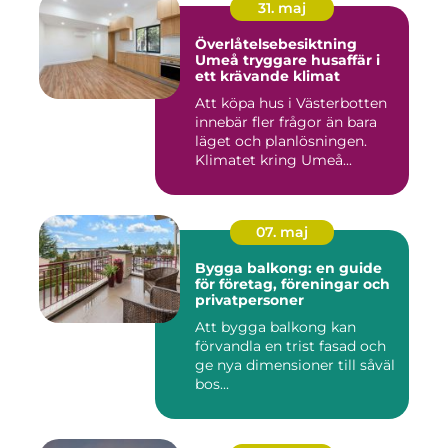
31. maj
Överlåtelsebesiktning
Umeå tryggare husaffär i
ett krävande klimat
Att köpa hus i Västerbotten
innebär fler frågor än bara
läget och planlösningen.
Klimatet kring Umeå...
07. maj
Bygga balkong: en guide
för företag, föreningar och
privatpersoner
Att bygga balkong kan
förvandla en trist fasad och
ge nya dimensioner till såväl
bos...