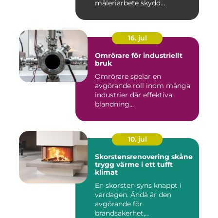
måleriarbete skydd...
16. jul
Omrörare för industriellt
bruk
Omrörare spelar en
avgörande roll inom många
industrier där effektiva
blandning...
10. jul
Skorstensrenovering skåne
trygg värme i ett tufft
klimat
En skorsten syns knappt i
vardagen. Ändå är den
avgörande för
brandsäkerhet,