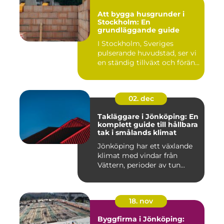
Att bygga husgrunder i
Stockholm: En
grundläggande guide
I Stockholm, Sveriges
pulserande huvudstad, ser vi
en ständig tillväxt och förän...
02. dec
Takläggare i Jönköping: En
komplett guide till hållbara
tak i smålands klimat
Jönköping har ett växlande
klimat med vindar från
Vättern, perioder av tun...
18. nov
Byggfirma i Jönköping: