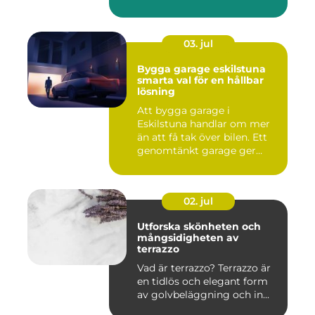
inomhusmiljö och värmek...
03. jul
Bygga garage eskilstuna
smarta val för en hållbar
lösning
Att bygga garage i
Eskilstuna handlar om mer
än att få tak över bilen. Ett
genomtänkt garage ger
ord...
02. jul
Utforska skönheten och
mångsidigheten av
terrazzo
Vad är terrazzo? Terrazzo är
en tidlös och elegant form
av golvbeläggning och in...