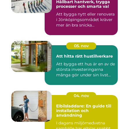
Hållbart hantverk, trygga
processer och smarta val
Att bygga nytt eller renovera
i Jönköpingsområdet kräver
mer än bra snicka...
05. nov
Att hitta rätt hustillverkare
Att bygga ett hus är en av de
största investeringarna
många gör under sin livst...
04. nov
Elbilsladdare: En guide till
installation och
användning
I dagens miljömedvetna
samhälle har elbilar snabbt