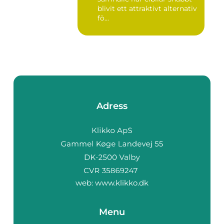
blivit ett attraktivt alternativ
fö...
Adress
web:
www.klikko.dk
Menu