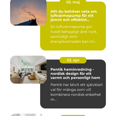
02. maj
Allt du behöver veta om
luftvärmepump för ett
jämnt och effektivt
inomhusklimat
En luftvärmepump gör
huset behagligt året runt,
samtidigt som
energikostnaden kan mi...
02. apr
Pentik heminredning -
nordisk design för ett
varmt och personligt hem
Pentik har blivit ett självklart
val för många som vill
kombinera nordisk enkelhet
m...