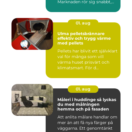
Marknaden rör sig snabbt,
prisniv...
01. aug
Ulma pelletsbrännare
effektiv och trygg värme
med pellets
Pellets har blivit ett självklart
val för många som vill
värma huset prisvärt och
klimatsmart. För d...
01. aug
Måleri i huddinge så lyckas
du med målningen
hemma och på fasaden
Att anlita målare handlar om
mer än att få nya färger på
väggarna. Ett genomtänkt