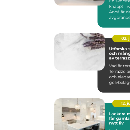
En skorst
knappt i 
Ändå är d
avgörande
brandsäke
inomhusmi
värmek...
02. j
Utforska
och mång
av terraz
Vad är ter
Terrazzo ä
och elega
golvbeläg
in...
12. j
Lackera m
får gamla
nytt liv