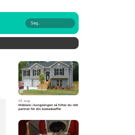
03. aug
Mäklare i kungsängen så hittar du rätt
partner för din bostadsaffär