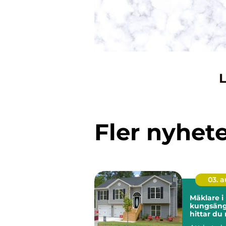
L
Fler nyhet
03. 
Mäklare i
kungsänge
hittar du 
för din bo