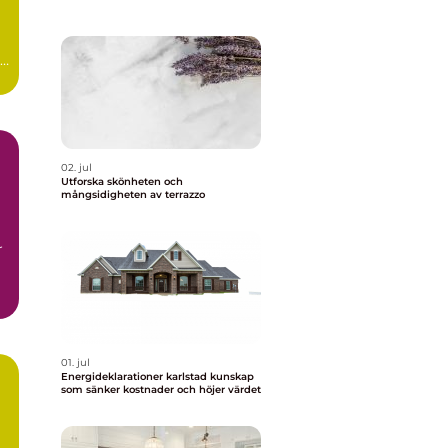
r
02. jul
Utforska skönheten och
mångsidigheten av terrazzo
r
01. jul
Energideklarationer karlstad kunskap
som sänker kostnader och höjer värdet