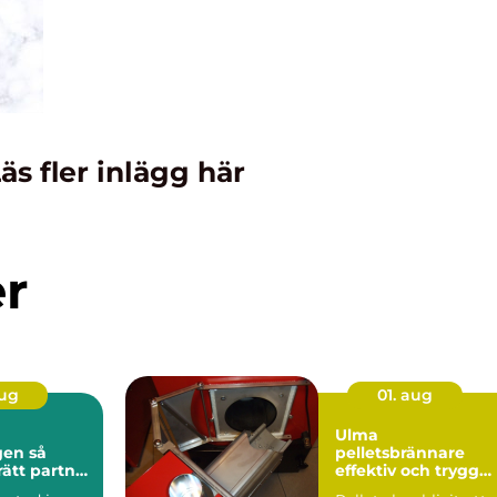
äs fler inlägg här
er
aug
01. aug
Ulma
n så
pelletsbrännare
rätt partner
effektiv och trygg
stadsaffär
värme med pellets