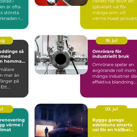
ostad i
Pellets har blivit ett
n är ofta
självklart val för
ts största
många som vill
arknaden rör
värma huset prisvärt
 prisniv...
och klimatsmart. Fö
d...
aug
16. jul
uddinge så
Omrörare för
u med
industriellt bruk
en hemma
Omrörare spelar en
asaden
 målare
avgörande roll inom
m mer än
många industrier dä
 färger på
effektiva blandning...
 Ett
kt
te skydd...
ul
03. jul
srenovering
Bygga garage
eskilstuna smarta
klimat
val för en hållbar
lösning