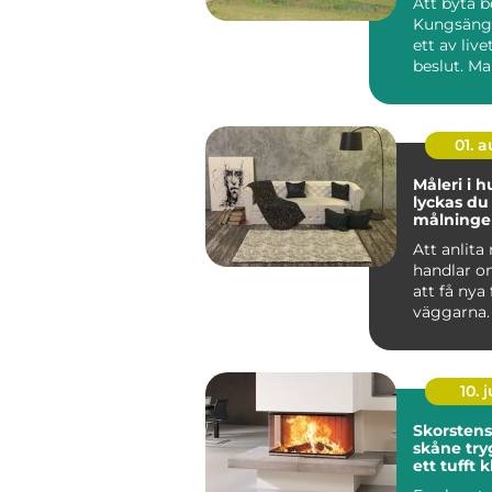
Att byta b
Kungsänge
ett av live
beslut. M
sig snabbt,
01. 
Måleri i h
lyckas d
målning
och på f
Att anlita
handlar o
att få nya
väggarna.
genomtän
måleriarbe
10. j
Skorsten
skåne trygg värme i
ett tufft 