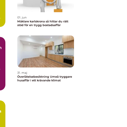
ar
01. jun
Mäklare karlskrona så hittar du rätt
stöd för en trygg bostadsaffär
n
r
31. maj
Överlåtelsebesiktning Umeå tryggare
husaffär i ett krävande klimat
a