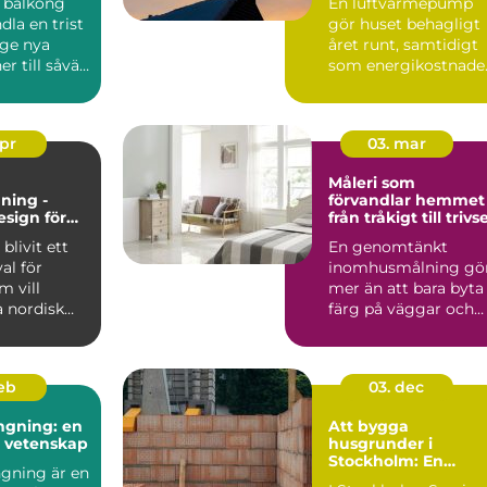
 balkong
En luftvärmepump
inomhusklimat
dla en trist
gör huset behagligt
 ge nya
året runt, samtidigt
r till såväl
som energikostnade
kan mi...
apr
03. mar
Måleri som
ning -
förvandlar hemmet
esign för
från tråkigt till trivse
 och
blivit ett
En genomtänkt
gt hem
val för
inomhusmålning gö
 vill
mer än att bara byta
 nordisk
färg på väggar och
...
tak. Rätt kulörer, bra
föra...
feb
03. dec
ngning: en
Att bygga
h vetenskap
husgrunder i
Stockholm: En
gning är en
grundläggande