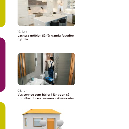
12. jun
Lackera möbler: Så får gamla favoriter
nytt liv
r
r
03. jun
Vvs service som håller i längden så
undviker du kostsamma vattenskador