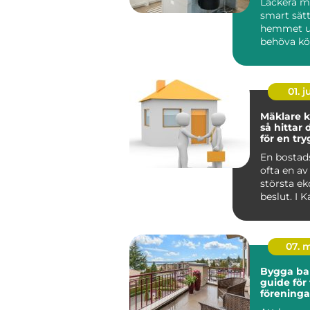
Lackera mö
smart sätt
hemmet u
behöva köp
01. 
Mäklare k
så hittar 
för en tr
bostadsaf
En bostads
ofta en av 
största e
beslut. I 
påverkas a
dessut...
07. 
Bygga ba
guide för 
föreninga
privatper