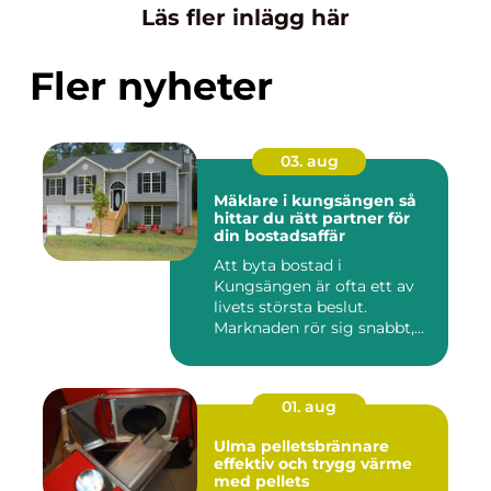
Läs fler inlägg här
Fler nyheter
03. aug
Mäklare i kungsängen så
hittar du rätt partner för
din bostadsaffär
Att byta bostad i
Kungsängen är ofta ett av
livets största beslut.
Marknaden rör sig snabbt,
prisniv...
01. aug
Ulma pelletsbrännare
effektiv och trygg värme
med pellets