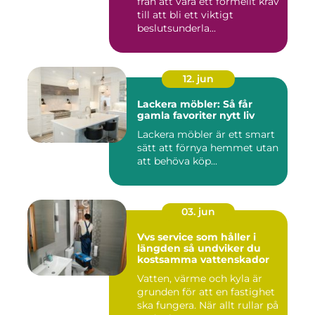
från att vara ett formellt krav
till att bli ett viktigt
beslutsunderla...
12. jun
Lackera möbler: Så får
gamla favoriter nytt liv
Lackera möbler är ett smart
sätt att förnya hemmet utan
att behöva köp...
03. jun
Vvs service som håller i
längden så undviker du
kostsamma vattenskador
Vatten, värme och kyla är
grunden för att en fastighet
ska fungera. När allt rullar på