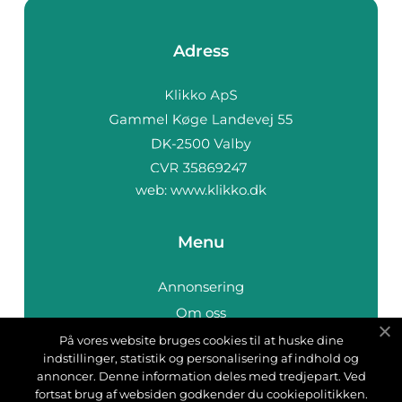
Adress
web:
www.klikko.dk
Menu
Annonsering
Om oss
Cookies
På vores website bruges cookies til at huske dine
indstillinger, statistik og personalisering af indhold og
Kontakta oss
annoncer. Denne information deles med tredjepart. Ved
Sitemap
fortsat brug af websiden godkender du cookiepolitikken.