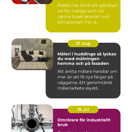
Pellets har blivit ett självklart
val för många som vill
värma huset prisvärt och
klimatsmart. För d...
01. aug
Måleri i huddinge så lyckas
du med målningen
hemma och på fasaden
Att anlita målare handlar om
mer än att få nya färger på
väggarna. Ett genomtänkt
måleriarbete skydd...
16. jul
Omrörare för industriellt
bruk