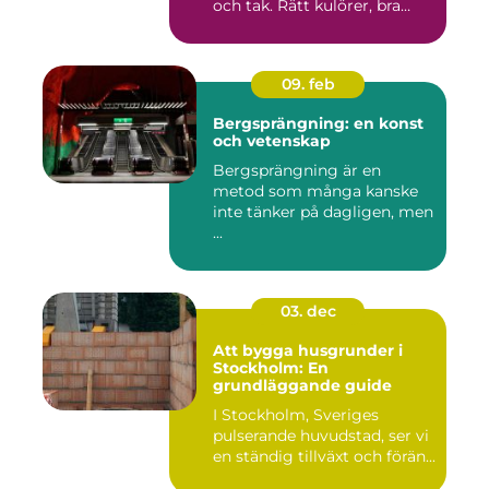
och tak. Rätt kulörer, bra
föra...
09. feb
Bergsprängning: en konst
och vetenskap
Bergsprängning är en
metod som många kanske
inte tänker på dagligen, men
...
03. dec
Att bygga husgrunder i
Stockholm: En
grundläggande guide
I Stockholm, Sveriges
pulserande huvudstad, ser vi
en ständig tillväxt och förän...