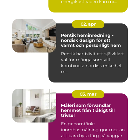
energikostnaden kan mi...
02. apr
Pentik heminredning -
nordisk design för ett
varmt och personligt hem
Pentik har blivit ett självklart
val för många som vill
kombinera nordisk enkelhet
m...
03. mar
Måleri som förvandlar
hemmet från tråkigt till
trivsel
En genomtänkt
inomhusmålning gör mer än
att bara byta färg på väggar