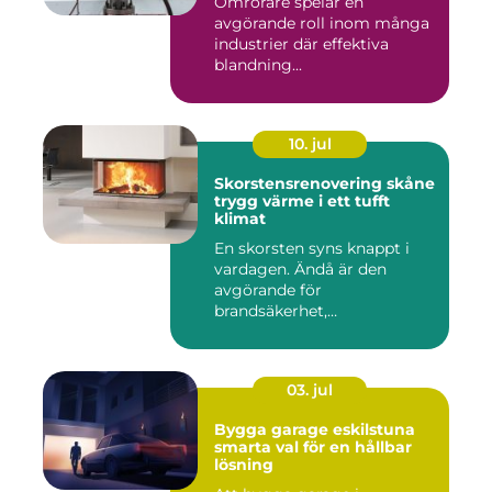
Omrörare spelar en
avgörande roll inom många
industrier där effektiva
blandning...
10. jul
Skorstensrenovering skåne
trygg värme i ett tufft
klimat
En skorsten syns knappt i
vardagen. Ändå är den
avgörande för
brandsäkerhet,
inomhusmiljö och värmek...
03. jul
Bygga garage eskilstuna
smarta val för en hållbar
lösning