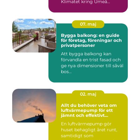
Klimatet kring Umeå...
07. maj
Bygga balkong: en guide
för företag, föreningar och
privatpersoner
Att bygga balkong kan
förvandla en trist fasad och
ge nya dimensioner till såväl
bos...
02. maj
Allt du behöver veta om
luftvärmepump för ett
jämnt och effektivt
inomhusklimat
En luftvärmepump gör
huset behagligt året runt,
samtidigt som