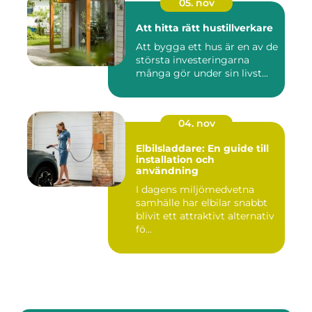
05. nov
Att hitta rätt hustillverkare
Att bygga ett hus är en av de
största investeringarna
många gör under sin livst...
04. nov
Elbilsladdare: En guide till
installation och
användning
I dagens miljömedvetna
samhälle har elbilar snabbt
blivit ett attraktivt alternativ
fö...