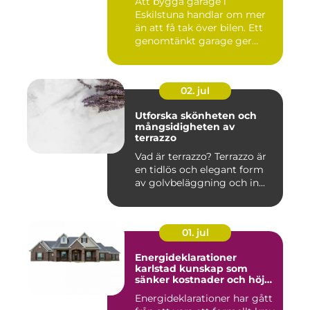
Att bygga garage i
Eskilstuna handlar om mer
än att få tak över bilen. Ett
genomtänkt garage ger
ord...
02. jul
Utforska skönheten och
mångsidigheten av
terrazzo
Vad är terrazzo? Terrazzo är
en tidlös och elegant form
av golvbeläggning och in...
01. jul
Energideklarationer
karlstad kunskap som
sänker kostnader och höjer
värdet
Energideklarationer har gått