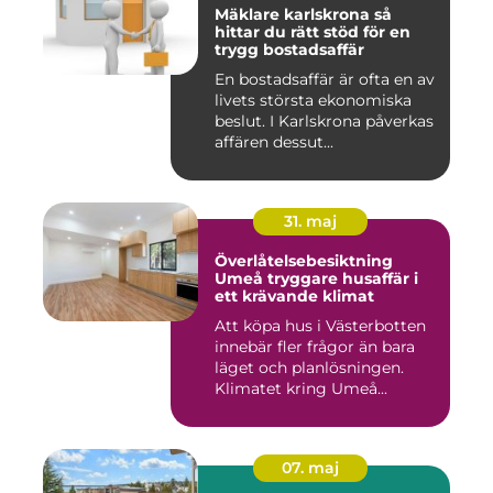
Mäklare karlskrona så
hittar du rätt stöd för en
trygg bostadsaffär
En bostadsaffär är ofta en av
livets största ekonomiska
beslut. I Karlskrona påverkas
affären dessut...
31. maj
Överlåtelsebesiktning
Umeå tryggare husaffär i
ett krävande klimat
Att köpa hus i Västerbotten
innebär fler frågor än bara
läget och planlösningen.
Klimatet kring Umeå...
07. maj