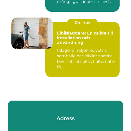
många gör under sin livst...
04. nov
Elbilsladdare: En guide till
installation och
användning
I dagens miljömedvetna
samhälle har elbilar snabbt
blivit ett attraktivt alternativ
fö...
Adress