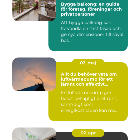
Bygga balkong: en guide
för företag, föreningar och
privatpersoner
Att bygga balkong kan
förvandla en trist fasad och
ge nya dimensioner till såväl
bos...
02. maj
Allt du behöver veta om
luftvärmepump för ett
jämnt och effektivt
inomhusklimat
En luftvärmepump gör
huset behagligt året runt,
samtidigt som
energikostnaden kan mi...
02. apr