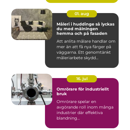
01. aug
Måleri i huddinge så lyckas
du med målningen
hemma och på fasaden
Att anlita målare handlar om
mer än att få nya färger på
väggarna. Ett genomtänkt
måleriarbete skydd...
16. jul
Omrörare för industriellt
bruk
Omrörare spelar en
avgörande roll inom många
industrier där effektiva
blandning...