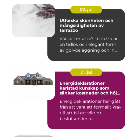
02. jul
Utforska skönheten och
mångsidigheten av
terrazzo
Vad är terrazzo? Terrazzo är
en tidlös och elegant form
av golvbeläggning och in...
01. jul
Energideklarationer
karlstad kunskap som
sänker kostnader och höjer
värdet
Energideklarationer har gått
från att vara ett formellt krav
till att bli ett viktigt
beslutsunderla...