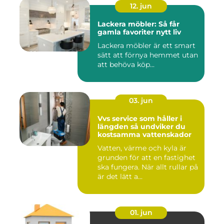
12. jun
Lackera möbler: Så får
gamla favoriter nytt liv
Lackera möbler är ett smart
sätt att förnya hemmet utan
att behöva köp...
03. jun
Vvs service som håller i
längden så undviker du
kostsamma vattenskador
Vatten, värme och kyla är
grunden för att en fastighet
ska fungera. När allt rullar på
är det lätt a...
01. jun