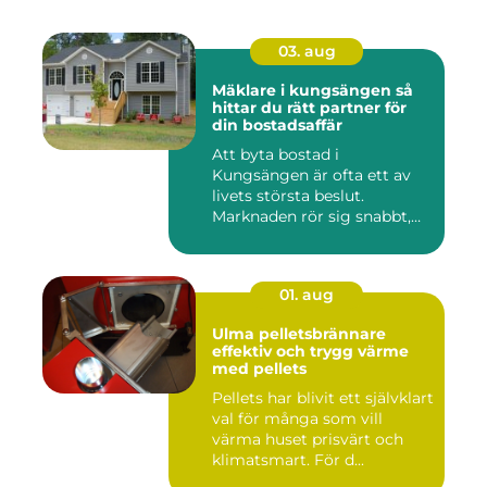
03. aug
Mäklare i kungsängen så
hittar du rätt partner för
din bostadsaffär
Att byta bostad i
Kungsängen är ofta ett av
livets största beslut.
Marknaden rör sig snabbt,
prisniv...
01. aug
Ulma pelletsbrännare
effektiv och trygg värme
med pellets
Pellets har blivit ett självklart
val för många som vill
värma huset prisvärt och
klimatsmart. För d...