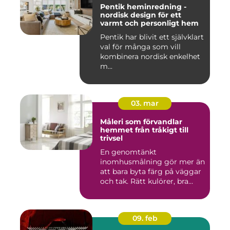
Pentik heminredning -
nordisk design för ett
varmt och personligt hem
Pentik har blivit ett självklart
val för många som vill
kombinera nordisk enkelhet
m...
03. mar
Måleri som förvandlar
hemmet från tråkigt till
trivsel
En genomtänkt
inomhusmålning gör mer än
att bara byta färg på väggar
och tak. Rätt kulörer, bra
föra...
09. feb