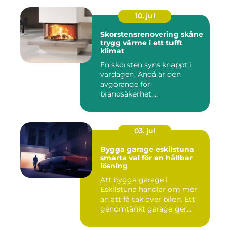
10. jul
Skorstensrenovering skåne
trygg värme i ett tufft
klimat
En skorsten syns knappt i
vardagen. Ändå är den
avgörande för
brandsäkerhet,
inomhusmiljö och värmek...
03. jul
Bygga garage eskilstuna
smarta val för en hållbar
lösning
Att bygga garage i
Eskilstuna handlar om mer
än att få tak över bilen. Ett
genomtänkt garage ger
ord...