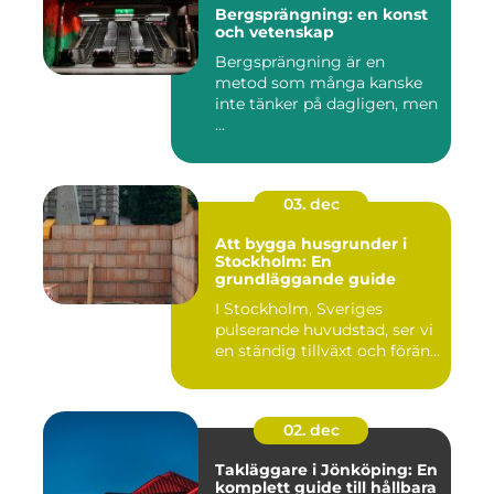
Bergsprängning: en konst
och vetenskap
Bergsprängning är en
metod som många kanske
inte tänker på dagligen, men
...
03. dec
Att bygga husgrunder i
Stockholm: En
grundläggande guide
I Stockholm, Sveriges
pulserande huvudstad, ser vi
en ständig tillväxt och förän...
02. dec
Takläggare i Jönköping: En
komplett guide till hållbara