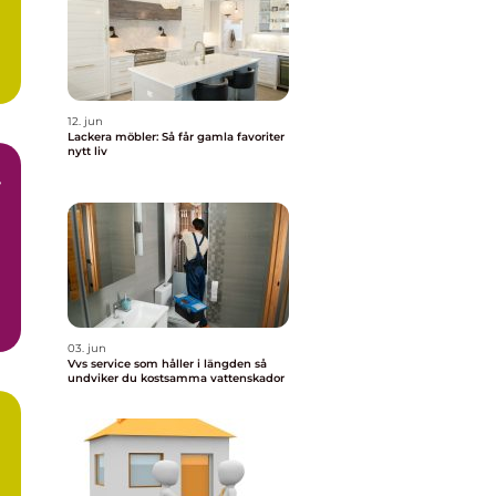
12. jun
Lackera möbler: Så får gamla favoriter
nytt liv
r
r
03. jun
Vvs service som håller i längden så
undviker du kostsamma vattenskador