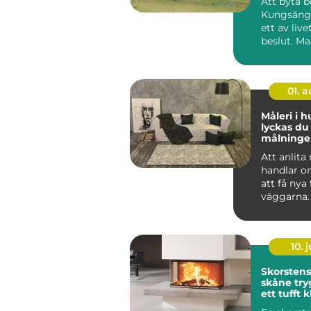
Att byta b
Kungsänge
ett av live
beslut. M
sig snabbt,
01. 
Måleri i h
lyckas d
målning
och på f
Att anlita
handlar o
att få nya
väggarna.
genomtän
måleriarbe
10. j
Skorsten
skåne trygg värme i
ett tufft 