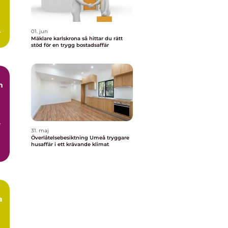
ar
01. jun
Mäklare karlskrona så hittar du rätt
stöd för en trygg bostadsaffär
n
r
31. maj
Överlåtelsebesiktning Umeå tryggare
husaffär i ett krävande klimat
a