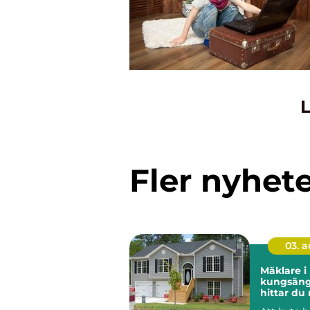
L
Fler nyhet
03. 
Mäklare i
kungsänge
hittar du 
för din bo