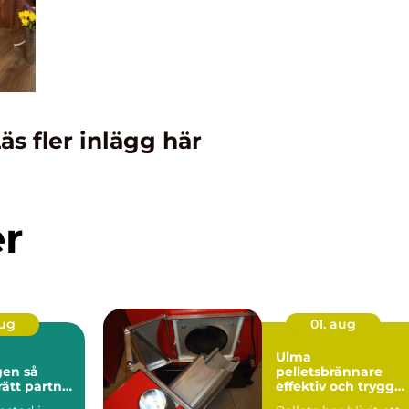
äs fler inlägg här
er
aug
01. aug
Ulma
n så
pelletsbrännare
rätt partner
effektiv och trygg
stadsaffär
värme med pellets