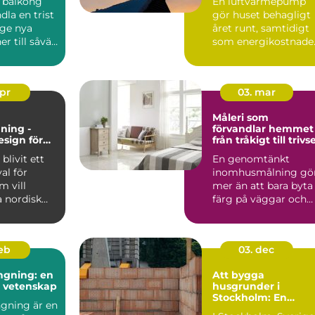
 balkong
En luftvärmepump
inomhusklimat
dla en trist
gör huset behagligt
 ge nya
året runt, samtidigt
r till såväl
som energikostnade
kan mi...
apr
03. mar
Måleri som
ning -
förvandlar hemmet
esign för
från tråkigt till trivse
 och
blivit ett
En genomtänkt
gt hem
val för
inomhusmålning gö
 vill
mer än att bara byta
 nordisk
färg på väggar och
...
tak. Rätt kulörer, bra
föra...
feb
03. dec
ngning: en
Att bygga
h vetenskap
husgrunder i
Stockholm: En
gning är en
grundläggande