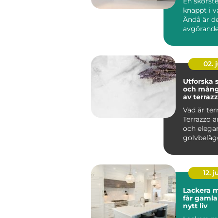
En skorst
knappt i 
Ändå är d
avgörande
brandsäke
inomhusmi
värmek...
02. j
Utforska
och mång
av terraz
Vad är ter
Terrazzo ä
och elega
golvbeläg
in...
12. j
Lackera m
får gamla
nytt liv