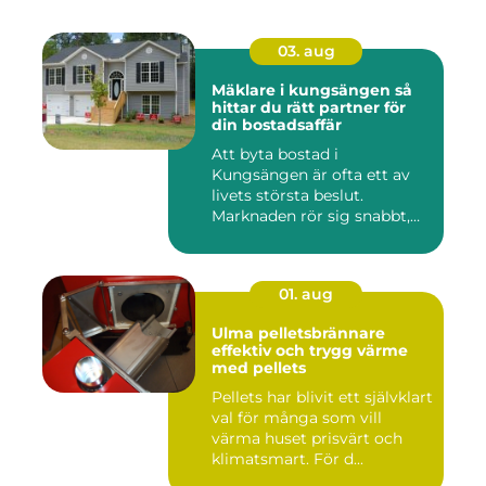
03. aug
Mäklare i kungsängen så
hittar du rätt partner för
din bostadsaffär
Att byta bostad i
Kungsängen är ofta ett av
livets största beslut.
Marknaden rör sig snabbt,
prisniv...
01. aug
Ulma pelletsbrännare
effektiv och trygg värme
med pellets
Pellets har blivit ett självklart
val för många som vill
värma huset prisvärt och
klimatsmart. För d...