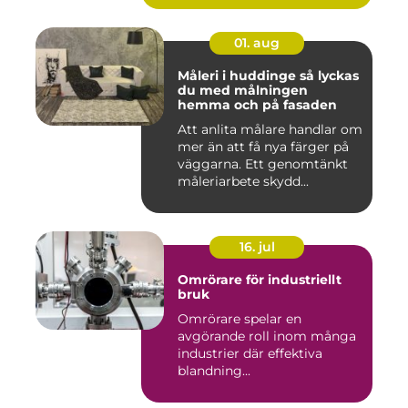
01. aug
Måleri i huddinge så lyckas
du med målningen
hemma och på fasaden
Att anlita målare handlar om
mer än att få nya färger på
väggarna. Ett genomtänkt
måleriarbete skydd...
16. jul
Omrörare för industriellt
bruk
Omrörare spelar en
avgörande roll inom många
industrier där effektiva
blandning...