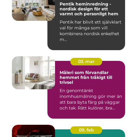
Pentik heminredning -
nordisk design för ett
varmt och personligt hem
Pentik har blivit ett självklart
val för många som vill
kombinera nordisk enkelhet
m...
03. mar
Måleri som förvandlar
hemmet från tråkigt till
trivsel
En genomtänkt
inomhusmålning gör mer än
att bara byta färg på väggar
och tak. Rätt kulörer, bra
föra...
09. feb