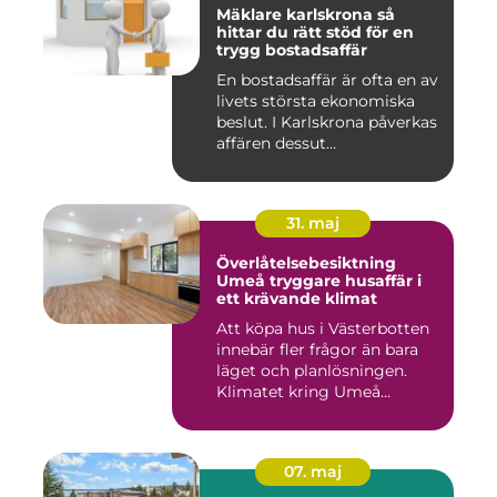
Mäklare karlskrona så
hittar du rätt stöd för en
trygg bostadsaffär
En bostadsaffär är ofta en av
livets största ekonomiska
beslut. I Karlskrona påverkas
affären dessut...
31. maj
Överlåtelsebesiktning
Umeå tryggare husaffär i
ett krävande klimat
Att köpa hus i Västerbotten
innebär fler frågor än bara
läget och planlösningen.
Klimatet kring Umeå...
07. maj