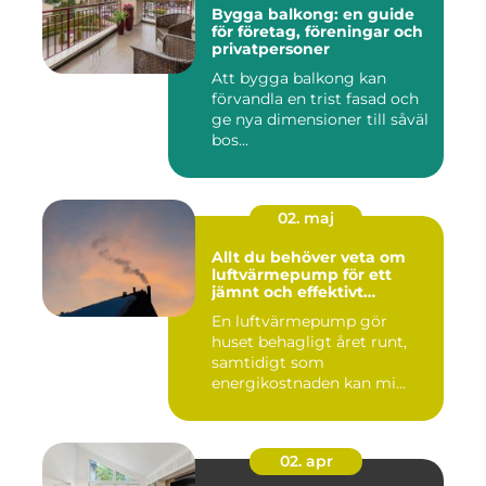
Bygga balkong: en guide
för företag, föreningar och
privatpersoner
Att bygga balkong kan
förvandla en trist fasad och
ge nya dimensioner till såväl
bos...
02. maj
Allt du behöver veta om
luftvärmepump för ett
jämnt och effektivt
inomhusklimat
En luftvärmepump gör
huset behagligt året runt,
samtidigt som
energikostnaden kan mi...
02. apr