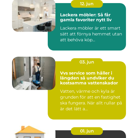
12. jun
Lackera möbler: Så får
gamla favoriter nytt liv
Lackera möbler är ett smart
sätt att förnya hemmet utan
att behöva köp...
03. jun
Vvs service som håller i
längden så undviker du
kostsamma vattenskador
Vatten, värme och kyla är
grunden för att en fastighet
ska fungera. När allt rullar på
är det lätt a...
01. jun