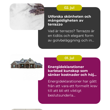
02. jul
Utforska skönheten och
mångsidigheten av
terrazzo
Vad är terrazzo? Terrazzo är
en tidlös och elegant form
av golvbeläggning och in...
01. jul
Energideklarationer
karlstad kunskap som
sänker kostnader och höjer
värdet
Energideklarationer har gått
från att vara ett formellt krav
till att bli ett viktigt
beslutsunderla...