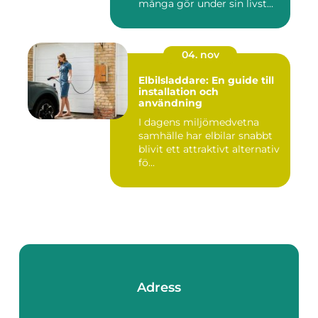
många gör under sin livst...
04. nov
Elbilsladdare: En guide till
installation och
användning
I dagens miljömedvetna
samhälle har elbilar snabbt
blivit ett attraktivt alternativ
fö...
Adress