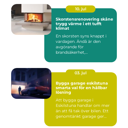
10. jul
Skorstensrenovering skåne
trygg värme i ett tufft
klimat
En skorsten syns knappt i
vardagen. Ändå är den
avgörande för
brandsäkerhet,
inomhusmiljö och värmek...
03. jul
Bygga garage eskilstuna
smarta val för en hållbar
lösning
Att bygga garage i
Eskilstuna handlar om mer
än att få tak över bilen. Ett
genomtänkt garage ger
ord...