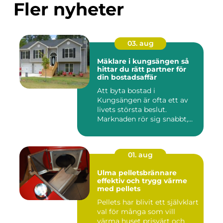
Fler nyheter
03. aug
Mäklare i kungsängen så
hittar du rätt partner för
din bostadsaffär
Att byta bostad i
Kungsängen är ofta ett av
livets största beslut.
Marknaden rör sig snabbt,
prisniv...
01. aug
Ulma pelletsbrännare
effektiv och trygg värme
med pellets
Pellets har blivit ett självklart
val för många som vill
värma huset prisvärt och