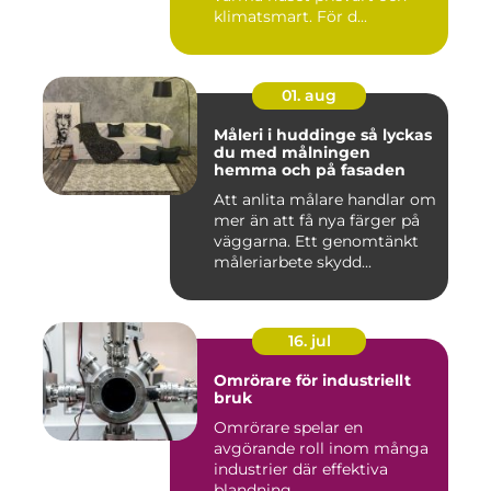
klimatsmart. För d...
01. aug
Måleri i huddinge så lyckas
du med målningen
hemma och på fasaden
Att anlita målare handlar om
mer än att få nya färger på
väggarna. Ett genomtänkt
måleriarbete skydd...
16. jul
Omrörare för industriellt
bruk
Omrörare spelar en
avgörande roll inom många
industrier där effektiva
blandning...