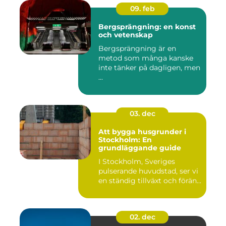
09. feb
Bergsprängning: en konst
och vetenskap
Bergsprängning är en
metod som många kanske
inte tänker på dagligen, men
...
03. dec
Att bygga husgrunder i
Stockholm: En
grundläggande guide
I Stockholm, Sveriges
pulserande huvudstad, ser vi
en ständig tillväxt och förän...
02. dec