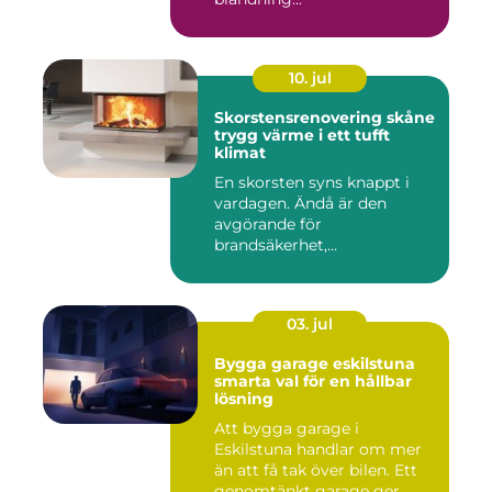
10. jul
Skorstensrenovering skåne
trygg värme i ett tufft
klimat
En skorsten syns knappt i
vardagen. Ändå är den
avgörande för
brandsäkerhet,
inomhusmiljö och värmek...
03. jul
Bygga garage eskilstuna
smarta val för en hållbar
lösning
Att bygga garage i
Eskilstuna handlar om mer
än att få tak över bilen. Ett
genomtänkt garage ger