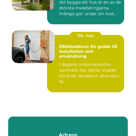
Att bygga ett hus är en av de
största investeringarna
många gör under sin livst...
04. nov
Elbilsladdare: En guide till
installation och
användning
I dagens miljömedvetna
samhälle har elbilar snabbt
blivit ett attraktivt alternativ
fö...
Adress