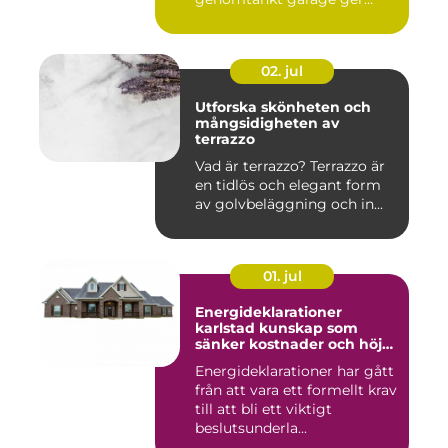
ord...
02. jul
Utforska skönheten och
mångsidigheten av
terrazzo
Vad är terrazzo? Terrazzo är
en tidlös och elegant form
av golvbeläggning och in...
01. jul
Energideklarationer
karlstad kunskap som
sänker kostnader och höjer
värdet
Energideklarationer har gått
från att vara ett formellt krav
till att bli ett viktigt
beslutsunderla...