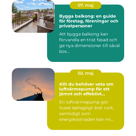
07. maj
Bygga balkong: en guide
för företag, föreningar och
privatpersoner
Att bygga balkong kan
förvandla en trist fasad och
ge nya dimensioner till såväl
bos...
02. maj
Allt du behöver veta om
luftvärmepump för ett
jämnt och effektivt
inomhusklimat
En luftvärmepump gör
huset behagligt året runt,
samtidigt som
energikostnaden kan mi...