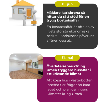
01. jun
Mäklare karlskrona så
hittar du rätt stöd för en
trygg bostadsaffär
En bostadsaffär är ofta en av
livets största ekonomiska
beslut. I Karlskrona påverkas
affären dessut...
31. maj
Överlåtelsebesiktning
Umeå tryggare husaffär i
ett krävande klimat
Att köpa hus i Västerbotten
innebär fler frågor än bara
läget och planlösningen.
Klimatet kring Umeå...