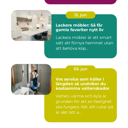
12. jun
Lackera möbler: Så får
gamla favoriter nytt liv
Lackera möbler är ett smart
sätt att förnya hemmet utan
att behöva köp...
03. jun
Vvs service som håller i
längden så undviker du
kostsamma vattenskador
Vatten, värme och kyla är
grunden för att en fastighet
ska fungera. När allt rullar på
är det lätt a...