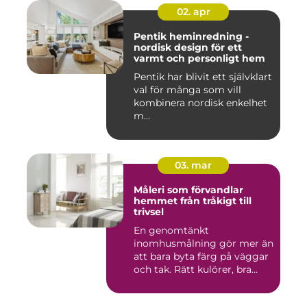
02. apr
Pentik heminredning -
nordisk design för ett
varmt och personligt hem
Pentik har blivit ett självklart
val för många som vill
kombinera nordisk enkelhet
m...
03. mar
Måleri som förvandlar
hemmet från tråkigt till
trivsel
En genomtänkt
inomhusmålning gör mer än
att bara byta färg på väggar
och tak. Rätt kulörer, bra
föra...