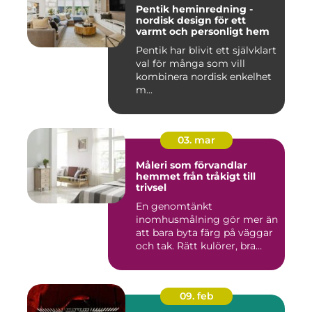
Pentik heminredning -
nordisk design för ett
varmt och personligt hem
Pentik har blivit ett självklart
val för många som vill
kombinera nordisk enkelhet
m...
03. mar
Måleri som förvandlar
hemmet från tråkigt till
trivsel
En genomtänkt
inomhusmålning gör mer än
att bara byta färg på väggar
och tak. Rätt kulörer, bra
föra...
09. feb