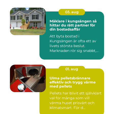
03. aug
Mäklare i kungsängen så
hittar du rätt partner för
din bostadsaffär
Att byta bostad i
Kungsängen är ofta ett av
livets största beslut.
Marknaden rör sig snabbt,
prisniv...
01. aug
Ulma pelletsbrännare
effektiv och trygg värme
med pellets
Pellets har blivit ett självklart
val för många som vill
värma huset prisvärt och
klimatsmart. För d...