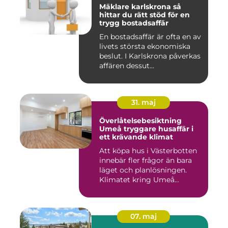
Mäklare karlskrona så
hittar du rätt stöd för en
trygg bostadsaffär
En bostadsaffär är ofta en av
livets största ekonomiska
beslut. I Karlskrona påverkas
affären dessut...
31. maj
Överlåtelsebesiktning
Umeå tryggare husaffär i
ett krävande klimat
Att köpa hus i Västerbotten
innebär fler frågor än bara
läget och planlösningen.
Klimatet kring Umeå...
07. maj