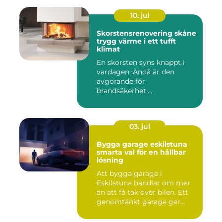
10. jul
Skorstensrenovering skåne
trygg värme i ett tufft
klimat
En skorsten syns knappt i
vardagen. Ändå är den
avgörande för
brandsäkerhet,
inomhusmiljö och värmek...
03. jul
Bygga garage eskilstuna
smarta val för en hållbar
lösning
Att bygga garage i
Eskilstuna handlar om mer
än att få tak över bilen. Ett
genomtänkt garage ger
ord...