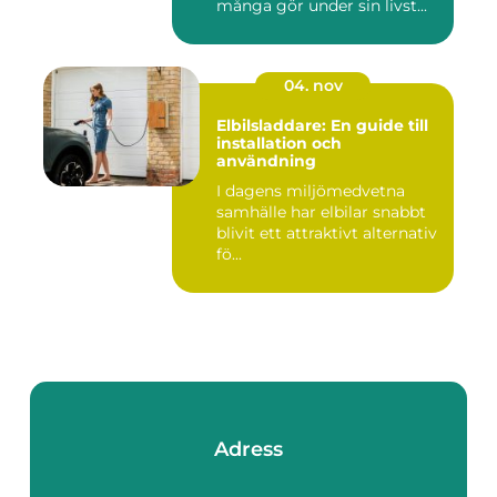
många gör under sin livst...
04. nov
Elbilsladdare: En guide till
installation och
användning
I dagens miljömedvetna
samhälle har elbilar snabbt
blivit ett attraktivt alternativ
fö...
Adress