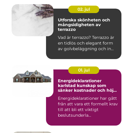
02. jul
Utforska skönheten och
mångsidigheten av
terrazzo
Vad är terrazzo? Terrazzo är
en tidlös och elegant form
av golvbeläggning och in...
01. jul
Energideklarationer
karlstad kunskap som
sänker kostnader och höjer
värdet
Energideklarationer har gått
från att vara ett formellt krav
till att bli ett viktigt
beslutsunderla...