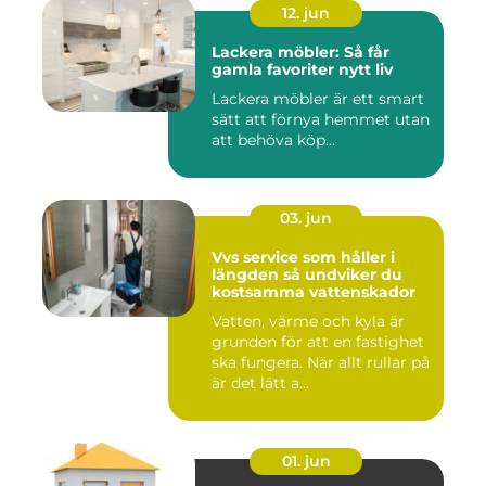
12. jun
Lackera möbler: Så får
gamla favoriter nytt liv
Lackera möbler är ett smart
sätt att förnya hemmet utan
att behöva köp...
03. jun
Vvs service som håller i
längden så undviker du
kostsamma vattenskador
Vatten, värme och kyla är
grunden för att en fastighet
ska fungera. När allt rullar på
är det lätt a...
01. jun