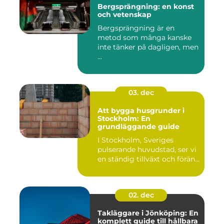
Bergsprängning: en konst
och vetenskap
Bergsprängning är en
metod som många kanske
inte tänker på dagligen, men
...
03. dec
Att bygga husgrunder i
Stockholm: En
grundläggande guide
I Stockholm, Sveriges
pulserande huvudstad, ser vi
en ständig tillväxt och förän...
02. dec
Takläggare i Jönköping: En
komplett guide till hållbara