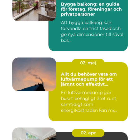
Bygga balkong: en guide
för företag, föreningar och
privatpersoner
Att bygga balkong kan
förvandla en trist fasad och
ge nya dimensioner till såväl
bos...
02. maj
Allt du behöver veta om
luftvärmepump för ett
jämnt och effektivt
inomhusklimat
En luftvärmepump gör
huset behagligt året runt,
samtidigt som
energikostnaden kan mi...
02. apr