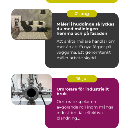
01. aug
Måleri i huddinge så lyckas
du med målningen
hemma och på fasaden
Att anlita målare handlar om
mer än att få nya färger på
väggarna. Ett genomtänkt
måleriarbete skydd...
16. jul
Omrörare för industriellt
bruk
Omrörare spelar en
avgörande roll inom många
industrier där effektiva
blandning...