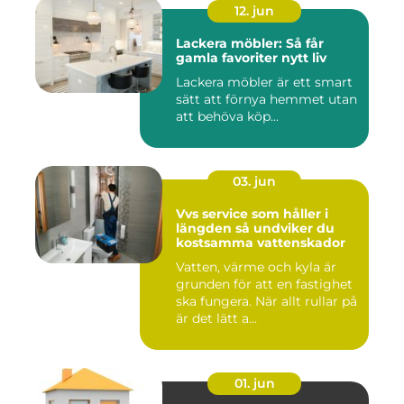
12. jun
Lackera möbler: Så får
gamla favoriter nytt liv
Lackera möbler är ett smart
sätt att förnya hemmet utan
att behöva köp...
03. jun
Vvs service som håller i
längden så undviker du
kostsamma vattenskador
Vatten, värme och kyla är
grunden för att en fastighet
ska fungera. När allt rullar på
är det lätt a...
01. jun