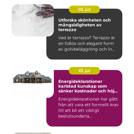
02. jul
Utforska skönheten och
mångsidigheten av
terrazzo
Vad är terrazzo? Terrazzo är
en tidlös och elegant form
av golvbeläggning och in...
01. jul
Energideklarationer
karlstad kunskap som
sänker kostnader och höjer
värdet
Energideklarationer har gått
från att vara ett formellt krav
till att bli ett viktigt
beslutsunderla...