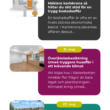
Mäklare karlskrona så
hittar du rätt stöd för en
trygg bostadsaffär
En bostadsaffär är ofta en av
livets största ekonomiska
beslut. I Karlskrona påverkas
affären dessut...
31. maj
Överlåtelsebesiktning
Umeå tryggare husaffär i
ett krävande klimat
Att köpa hus i Västerbotten
innebär fler frågor än bara
läget och planlösningen.
Klimatet kring Umeå...
07. maj