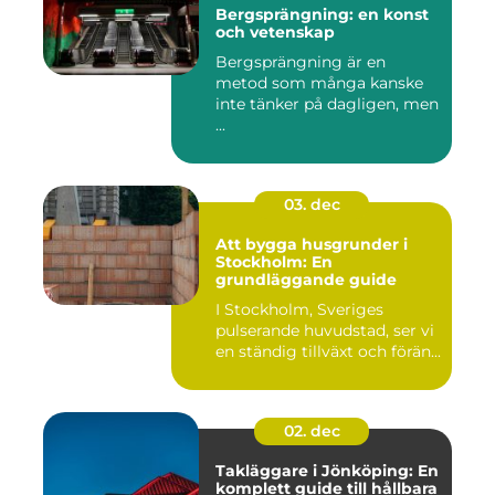
Bergsprängning: en konst
och vetenskap
Bergsprängning är en
metod som många kanske
inte tänker på dagligen, men
...
03. dec
Att bygga husgrunder i
Stockholm: En
grundläggande guide
I Stockholm, Sveriges
pulserande huvudstad, ser vi
en ständig tillväxt och förän...
02. dec
Takläggare i Jönköping: En
komplett guide till hållbara