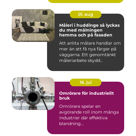
01. aug
Måleri i huddinge så lyckas
du med målningen
hemma och på fasaden
Att anlita målare handlar om
mer än att få nya färger på
väggarna. Ett genomtänkt
måleriarbete skydd...
16. jul
Omrörare för industriellt
bruk
Omrörare spelar en
avgörande roll inom många
industrier där effektiva
blandning...