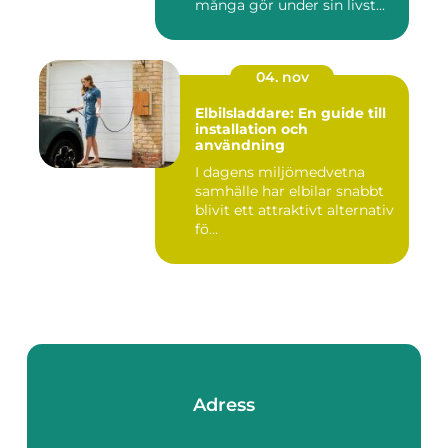
många gör under sin livst...
04. nov
Elbilsladdare: En guide till
installation och
användning
I dagens miljömedvetna
samhälle har elbilar snabbt
blivit ett attraktivt alternativ
fö...
Adress