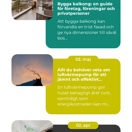
Bygga balkong: en guide
för företag, föreningar och
privatpersoner
Att bygga balkong kan
förvandla en trist fasad och
ge nya dimensioner till såväl
bos...
02. maj
Allt du behöver veta om
luftvärmepump för ett
jämnt och effektivt
inomhusklimat
En luftvärmepump gör
huset behagligt året runt,
samtidigt som
energikostnaden kan mi...
02. apr