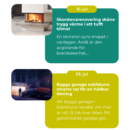
10. jul
Skorstensrenovering skåne
trygg värme i ett tufft
klimat
En skorsten syns knappt i
vardagen. Ändå är den
avgörande för
brandsäkerhet,
inomhusmiljö och värmek...
03. jul
Bygga garage eskilstuna
smarta val för en hållbar
lösning
Att bygga garage i
Eskilstuna handlar om mer
än att få tak över bilen. Ett
genomtänkt garage ger
ord...