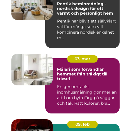
Pentik heminredning -
nordisk design för ett
varmt och personligt hem
Pentik har blivit ett självklart
val för många som vill
kombinera nordisk enkelhet
m...
03. mar
Måleri som förvandlar
hemmet från tråkigt till
trivsel
En genomtänkt
inomhusmålning gör mer än
att bara byta färg på väggar
och tak. Rätt kulörer, bra
föra...
09. feb