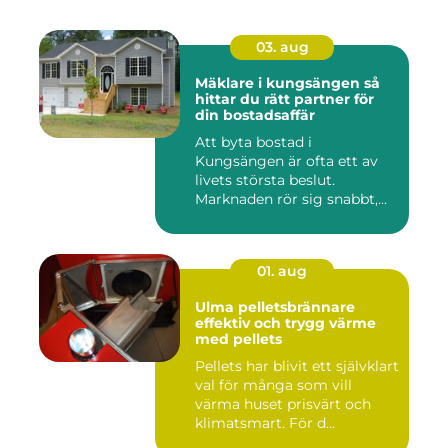
03. aug
Mäklare i kungsängen så
hittar du rätt partner för
din bostadsaffär
Att byta bostad i
Kungsängen är ofta ett av
livets största beslut.
Marknaden rör sig snabbt,
prisniv...
01. aug
Ulma pelletsbrännare
effektiv och trygg värme
med pellets
Pellets har blivit ett självklart
val för många som vill
värma huset prisvärt och
klimatsmart. För d...