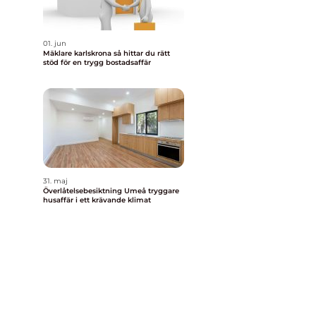
01. jun
Mäklare karlskrona så hittar du rätt
stöd för en trygg bostadsaffär
31. maj
Överlåtelsebesiktning Umeå tryggare
husaffär i ett krävande klimat