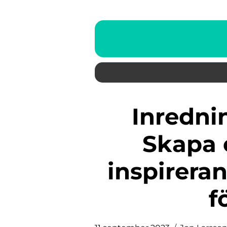
Inredning hemmakontor
Skapa e
inspirera
f