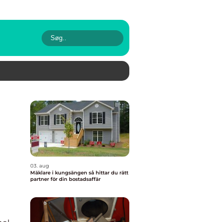
03. aug
Mäklare i kungsängen så hittar du rätt
partner för din bostadsaffär