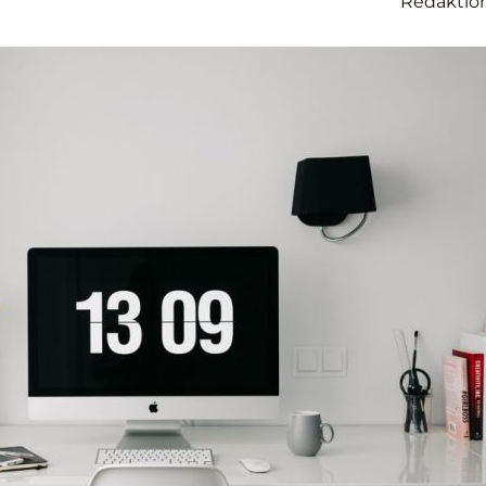
n
Redaktio