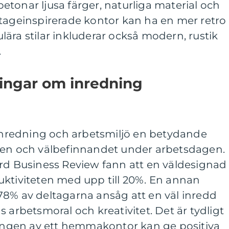
tonar ljusa färger, naturliga material och
ntageinspirerade kontor kan ha en mer retro
ära stilar inkluderar också modern, rustik
.
ningar om inredning
 inredning och arbetsmiljö en betydande
ten och välbefinnandet under arbetsdagen.
ard Business Review fann att en väldesignad
uktiviteten med upp till 20%. En annan
78% av deltagarna ansåg att en väl inredd
 arbetsmoral och kreativitet. Det är tydligt
dningen av ett hemmakontor kan ge positiva