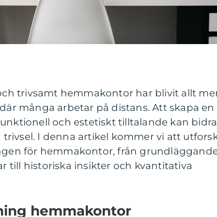
 och trivsamt hemmakontor har blivit allt me
 där många arbetar på distans. Att skapa en
nktionell och estetiskt tilltalande kan bidr
 trivsel. I denna artikel kommer vi att utfors
ningen för hemmakontor, från grundläggand
r till historiska insikter och kvantitativa
dning hemmakontor