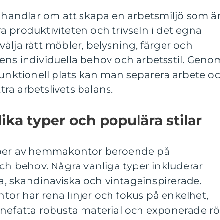
andlar om att skapa en arbetsmiljö som ä
 produktiviteten och trivseln i det egna
älja rätt möbler, belysning, färger och
ens individuella behov och arbetsstil. Geno
funktionell plats kan man separera arbete o
ttra arbetslivets balans.
ika typer och populära stilar
yper av hemmakontor beroende på
och behov. Några vanliga typer inkluderar
la, skandinaviska och vintageinspirerade.
or har rena linjer och fokus på enkelhet,
nnefatta robusta material och exponerade rö