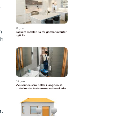
r
12. jun
m
Lackera möbler: Så får gamla favoriter
nytt liv
ch
03. jun
Vvs service som håller i längden så
undviker du kostsamma vattenskador
r.