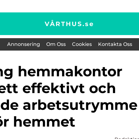
VÅRTHUS.
se
Annonsering
Om Oss
Cookies
Kontakta Oss
tt effektivt och
nde arbetsutrymme
ör hemmet