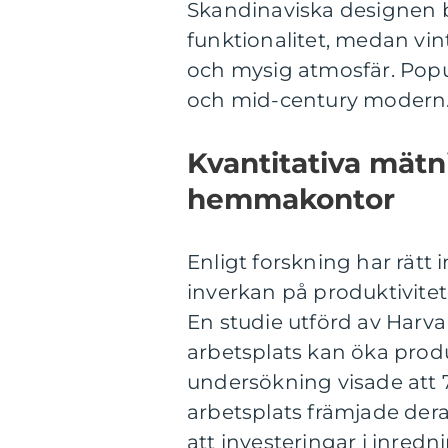
Skandinaviska designen be
funktionalitet, medan vi
och mysig atmosfär. Popul
och mid-century modern
Kvantitativa mät
hemmakontor
Enligt forskning har rätt
inverkan på produktivite
En studie utförd av Harv
arbetsplats kan öka prod
undersökning visade att 
arbetsplats främjade deras
att investeringar i inre