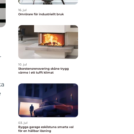
16. jul
Omrörare för industriellt bruk
r
10. jul
Skorstensrenovering skåne trygg
värme i ett tufft klimat
a
ka
e
03. jul
Bygga garage eskilstuna smarta val
för en hållbar lösning