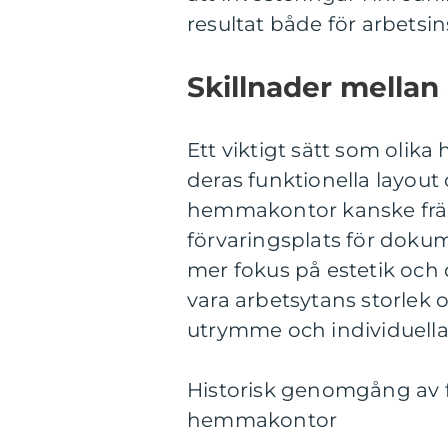
resultat både för arbetsin
Skillnader mella
Ett viktigt sätt som olik
deras funktionella layou
hemmakontor kanske främst
förvaringsplats för doku
mer fokus på estetik och
vara arbetsytans storlek 
utrymme och individuella
Historisk genomgång av f
hemmakontor