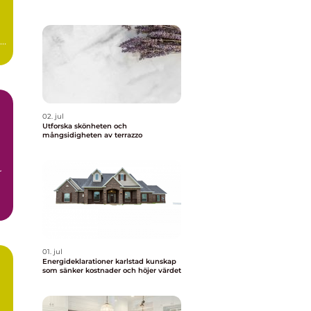
r
02. jul
Utforska skönheten och
mångsidigheten av terrazzo
r
01. jul
Energideklarationer karlstad kunskap
som sänker kostnader och höjer värdet