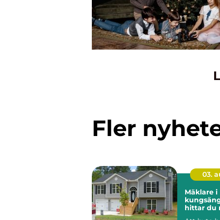
L
Fler nyhet
03. 
Mäklare i
kungsänge
hittar du 
för din bo