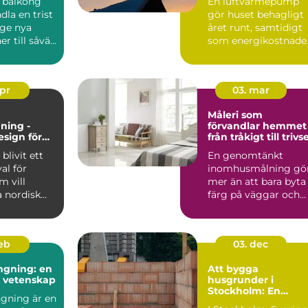
 balkong
En luftvärmepump
inomhusklimat
dla en trist
gör huset behagligt
 ge nya
året runt, samtidigt
r till såväl
som energikostnade
kan mi...
apr
03. mar
Måleri som
ning -
förvandlar hemmet
esign för
från tråkigt till trivse
 och
blivit ett
En genomtänkt
gt hem
val för
inomhusmålning gö
 vill
mer än att bara byta
 nordisk
färg på väggar och
...
tak. Rätt kulörer, bra
föra...
feb
03. dec
ngning: en
Att bygga
h vetenskap
husgrunder i
Stockholm: En
gning är en
grundläggande