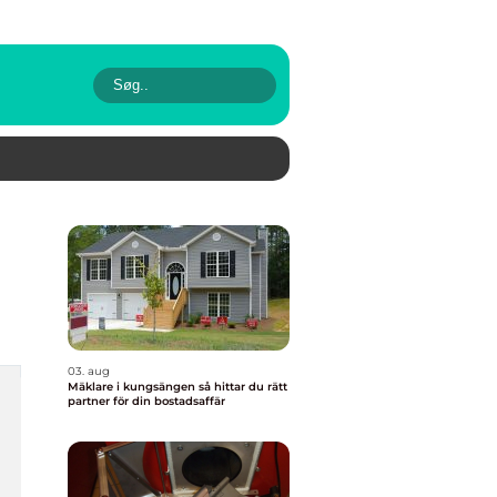
03. aug
Mäklare i kungsängen så hittar du rätt
partner för din bostadsaffär