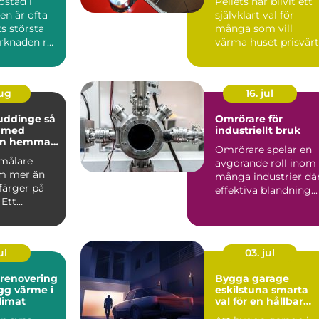
ostad i
Pellets har blivit ett
n är ofta
självklart val för
ts största
många som vill
arknaden rör
värma huset prisvärt
 prisniv...
och klimatsmart. Fö
d...
aug
16. jul
uddinge så
Omrörare för
u med
industriellt bruk
en hemma
Omrörare spelar en
asaden
 målare
avgörande roll inom
m mer än
många industrier dä
 färger på
effektiva blandning...
 Ett
kt
te skydd...
ul
03. jul
srenovering
Bygga garage
eskilstuna smarta
klimat
val för en hållbar
lösning