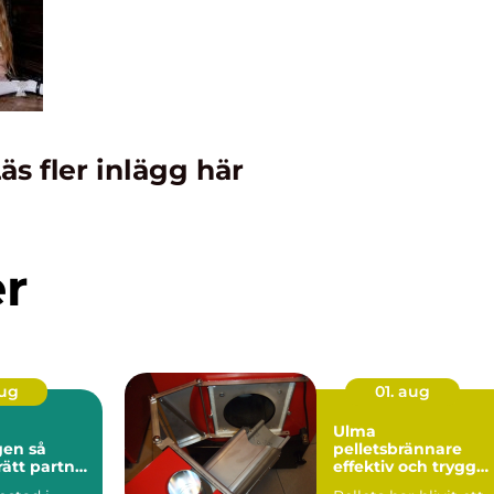
äs fler inlägg här
er
aug
01. aug
Ulma
n så
pelletsbrännare
rätt partner
effektiv och trygg
stadsaffär
värme med pellets