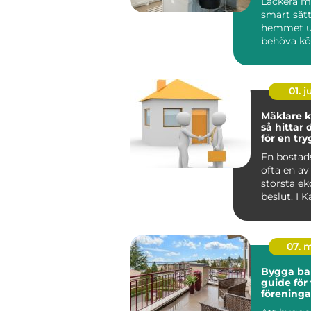
Lackera mö
smart sätt
hemmet u
behöva köp
01. 
Mäklare k
så hittar 
för en tr
bostadsaf
En bostads
ofta en av 
största e
beslut. I 
påverkas a
dessut...
07. 
Bygga ba
guide för 
föreninga
privatper