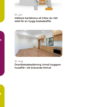
ar
01. jun
Mäklare karlskrona så hittar du rätt
stöd för en trygg bostadsaffär
n
r
31. maj
Överlåtelsebesiktning Umeå tryggare
husaffär i ett krävande klimat
a