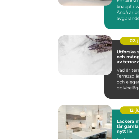
En skorst
knappt i 
Ändå är d
avgörande
brandsäke
inomhusmi
värmek...
02. j
Utforska
och mång
av terraz
Vad är ter
Terrazzo ä
och elega
golvbeläg
in...
12. j
Lackera m
får gamla
nytt liv