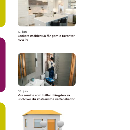
12. jun
Lackera möbler: Så får gamla favoriter
nytt liv
r
r
03. jun
Vvs service som håller i längden så
undviker du kostsamma vattenskador