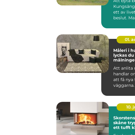
Att byta b
Kungsänge
ett av live
beslut. M
sig snabbt,
01. 
Måleri i h
lyckas d
målning
och på f
Att anlita
handlar o
att få nya
väggarna.
genomtän
måleriarbe
10. j
Skorsten
skåne trygg värme i
ett tufft 