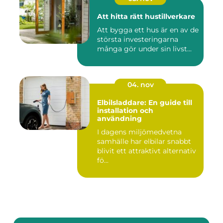
Att hitta rätt hustillverkare
Att bygga ett hus är en av de
största investeringarna
många gör under sin livst...
04. nov
Elbilsladdare: En guide till
installation och
användning
I dagens miljömedvetna
samhälle har elbilar snabbt
blivit ett attraktivt alternativ
fö...