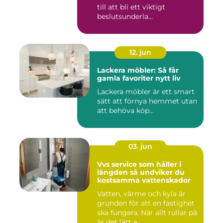
till att bli ett viktigt
beslutsunderla...
12. jun
Lackera möbler: Så får
gamla favoriter nytt liv
Lackera möbler är ett smart
sätt att förnya hemmet utan
att behöva köp...
03. jun
Vvs service som håller i
längden så undviker du
kostsamma vattenskador
Vatten, värme och kyla är
grunden för att en fastighet
ska fungera. När allt rullar på
är det lätt a...