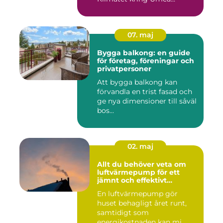
07. maj
Bygga balkong: en guide
för företag, föreningar och
privatpersoner
Att bygga balkong kan
förvandla en trist fasad och
ge nya dimensioner till såväl
bos...
02. maj
Allt du behöver veta om
luftvärmepump för ett
jämnt och effektivt
inomhusklimat
En luftvärmepump gör
huset behagligt året runt,
samtidigt som
energikostnaden kan mi...