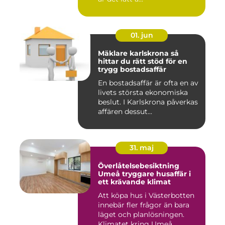
01. jun
Mäklare karlskrona så
hittar du rätt stöd för en
trygg bostadsaffär
En bostadsaffär är ofta en av
livets största ekonomiska
beslut. I Karlskrona påverkas
affären dessut...
31. maj
Överlåtelsebesiktning
Umeå tryggare husaffär i
ett krävande klimat
Att köpa hus i Västerbotten
innebär fler frågor än bara
läget och planlösningen.
Klimatet kring Umeå...