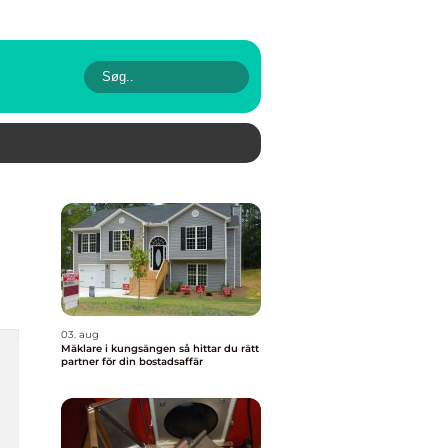
03. aug
Mäklare i kungsängen så hittar du rätt
partner för din bostadsaffär