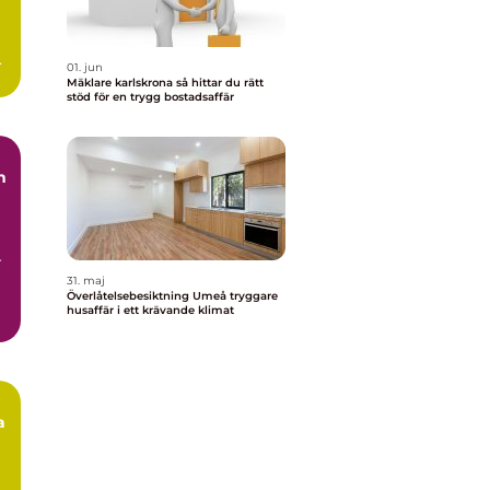
ar
01. jun
Mäklare karlskrona så hittar du rätt
stöd för en trygg bostadsaffär
n
r
31. maj
Överlåtelsebesiktning Umeå tryggare
husaffär i ett krävande klimat
a