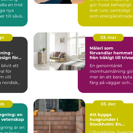
inomhusklimat
dla en trist
gör huset behagligt
 ge nya
året runt, samtidigt
r till såväl
som energikostnade
kan mi...
apr
03. mar
Måleri som
ning -
förvandlar hemmet
esign för
från tråkigt till trivse
 och
blivit ett
En genomtänkt
gt hem
val för
inomhusmålning gö
 vill
mer än att bara byta
 nordisk
färg på väggar och
...
tak. Rätt kulörer, bra
föra...
feb
03. dec
ngning: en
Att bygga
h vetenskap
husgrunder i
Stockholm: En
gning är en
grundläggande
I Stockholm, Sverige
om många