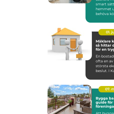
smart sätt
hemmet u
behöva köp
01. 
Mäklare k
så hittar 
för en tr
bostadsaf
En bostads
ofta en av 
största e
beslut. I 
påverkas a
dessut...
07. 
Bygga ba
guide för 
föreninga
privatper
Att bygga