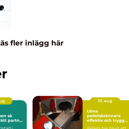
äs fler inlägg här
er
aug
01. aug
Ulma
n så
pelletsbrännare
rätt partner
effektiv och trygg
stadsaffär
värme med pellets
ostad i
Pellets har blivit ett