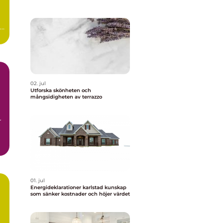
r
02. jul
Utforska skönheten och
mångsidigheten av terrazzo
r
01. jul
Energideklarationer karlstad kunskap
som sänker kostnader och höjer värdet