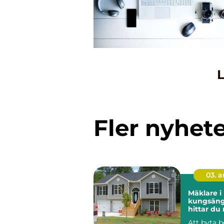
L
Fler nyhet
03. 
Mäklare i
kungsänge
hittar du 
för din bo
Att byta b