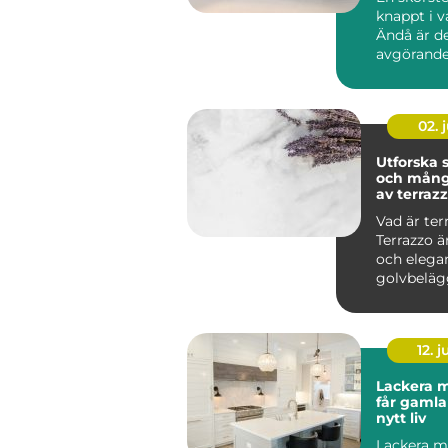
knappt i 
Ändå är d
avgörande
brandsäke
inomhusmi
värmek...
02. j
Utforska
och mång
av terraz
Vad är ter
Terrazzo ä
och elega
golvbeläg
in...
12. j
Lackera m
får gamla
nytt liv
Lackera mö