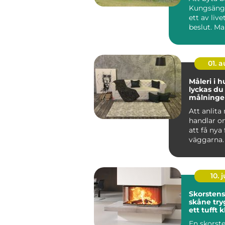
Kungsänge
ett av live
beslut. M
sig snabbt,
01. 
Måleri i h
lyckas d
målning
och på f
Att anlita
handlar o
att få nya
väggarna.
genomtän
måleriarbe
10. j
Skorsten
skåne trygg värme i
ett tufft 
En skorst