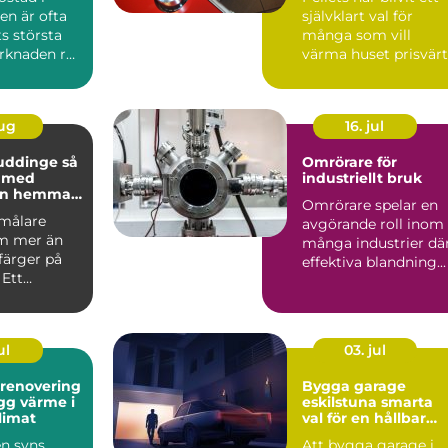
n är ofta
självklart val för
ts största
många som vill
arknaden rör
värma huset prisvärt
 prisniv...
och klimatsmart. Fö
d...
aug
16. jul
uddinge så
Omrörare för
u med
industriellt bruk
en hemma
Omrörare spelar en
asaden
 målare
avgörande roll inom
m mer än
många industrier dä
 färger på
effektiva blandning...
 Ett
kt
te skydd...
ul
03. jul
srenovering
Bygga garage
eskilstuna smarta
klimat
val för en hållbar
lösning
en syns
Att bygga garage i