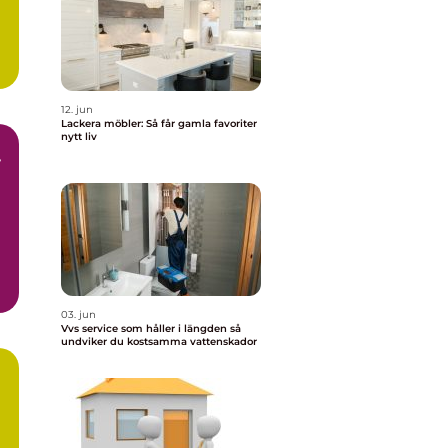
12. jun
Lackera möbler: Så får gamla favoriter
nytt liv
r
r
03. jun
Vvs service som håller i längden så
undviker du kostsamma vattenskador