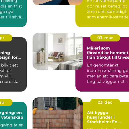
 balkong
En luftvärmepump
inomhusklimat
dla en trist
gör huset behagligt
 ge nya
året runt, samtidigt
r till såväl
som energikostnade
kan mi...
apr
03. mar
Måleri som
ning -
förvandlar hemmet
esign för
från tråkigt till trivse
 och
blivit ett
En genomtänkt
gt hem
val för
inomhusmålning gö
 vill
mer än att bara byta
 nordisk
färg på väggar och
...
tak. Rätt kulörer, bra
föra...
feb
03. dec
ngning: en
Att bygga
h vetenskap
husgrunder i
Stockholm: En
gning är en
grundläggande