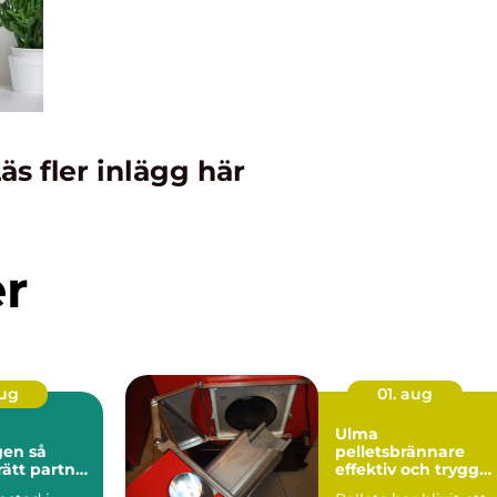
äs fler inlägg här
er
aug
01. aug
Ulma
n så
pelletsbrännare
rätt partner
effektiv och trygg
stadsaffär
värme med pellets