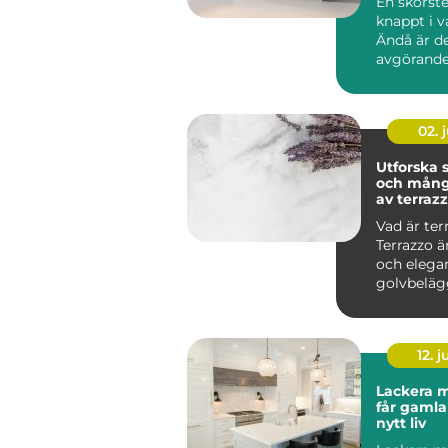
En skorst
knappt i 
Ändå är d
avgörande
brandsäke
inomhusmi
värmek...
02. j
Utforska
och mång
av terraz
Vad är ter
Terrazzo ä
och elega
golvbeläg
in...
12. j
Lackera m
får gamla
nytt liv