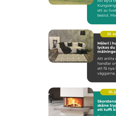
Att byta b
Kungsänge
ett av live
beslut. M
sig snabbt,
01. 
Måleri i h
lyckas d
målning
och på f
Att anlita
handlar o
att få nya
väggarna.
genomtän
måleriarbe
10. j
Skorsten
skåne trygg värme i
ett tufft 