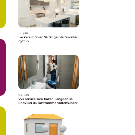
12. jun
Lackera möbler: Så får gamla favoriter
nytt liv
r
r
03. jun
Vvs service som håller i längden så
undviker du kostsamma vattenskador