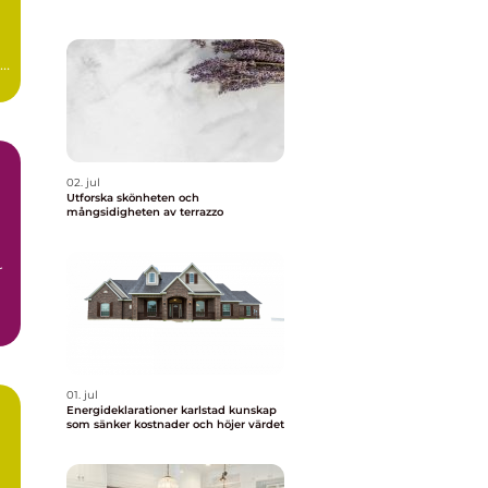
r
02. jul
Utforska skönheten och
mångsidigheten av terrazzo
r
01. jul
Energideklarationer karlstad kunskap
som sänker kostnader och höjer värdet