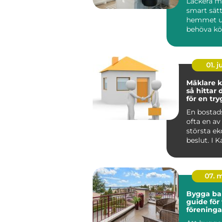
Lackera mö
smart sätt
hemmet u
behöva köp
01. 
Mäklare k
så hittar 
för en tr
bostadsaf
En bostads
ofta en av 
största e
beslut. I 
påverkas a
dessut...
07. 
Bygga ba
guide för 
föreninga
privatper