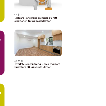
ar
01. jun
Mäklare karlskrona så hittar du rätt
stöd för en trygg bostadsaffär
n
r
31. maj
Överlåtelsebesiktning Umeå tryggare
husaffär i ett krävande klimat
a