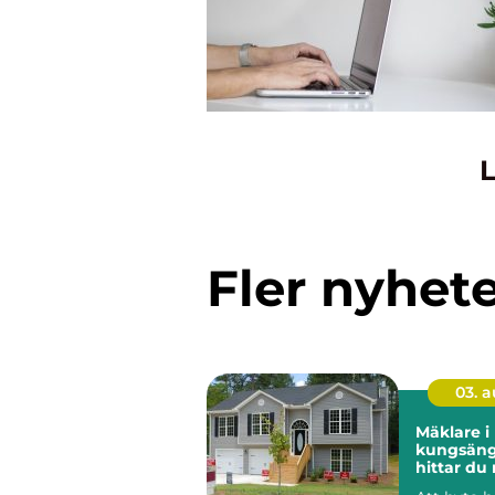
L
Fler nyhet
03. 
Mäklare i
kungsänge
hittar du 
för din bo