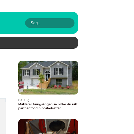
03. aug
Mäklare i kungsängen så hittar du rätt
partner för din bostadsaffär