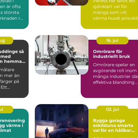
ostad i
Pellets har blivit ett
n är ofta
självklart val för
ts största
många som vill
arknaden rör
värma huset prisvärt
 prisniv...
och klimatsmart. Fö
d...
aug
16. jul
uddinge så
Omrörare för
u med
industriellt bruk
en hemma
Omrörare spelar en
asaden
 målare
avgörande roll inom
m mer än
många industrier dä
 färger på
effektiva blandning...
 Ett
kt
te skydd...
ul
03. jul
srenovering
Bygga garage
eskilstuna smarta
klimat
val för en hållbar
lösning