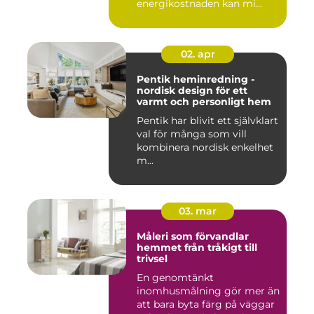
energikostnaden kan mi...
02. apr
Pentik heminredning -
nordisk design för ett
varmt och personligt hem
Pentik har blivit ett självklart
val för många som vill
kombinera nordisk enkelhet
m...
03. mar
Måleri som förvandlar
hemmet från tråkigt till
trivsel
En genomtänkt
inomhusmålning gör mer än
att bara byta färg på väggar