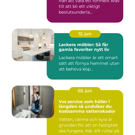
från att vara ett formellt krav
till att bli ett viktigt
beslutsunderla...
12. jun
Lackera möbler: Så får
gamla favoriter nytt liv
Lackera möbler är ett smart
sätt att förnya hemmet utan
att behöva köp...
03. jun
Vvs service som håller i
längden så undviker du
kostsamma vattenskador
Vatten, värme och kyla är
grunden för att en fastighet
ska fungera. När allt rullar på