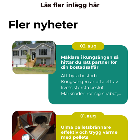
Läs fler inlägg här
Fler nyheter
03. aug
Mäklare i kungsängen så
hittar du rätt partner för
din bostadsaffär
Att byta bostad i
Kungsängen är ofta ett av
livets största beslut.
Marknaden rör sig snabbt,
prisniv...
01. aug
Ulma pelletsbrännare
effektiv och trygg värme
med pellets