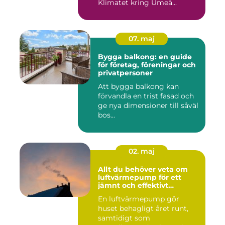
Klimatet kring Umeå...
07. maj
Bygga balkong: en guide
för företag, föreningar och
privatpersoner
Att bygga balkong kan
förvandla en trist fasad och
ge nya dimensioner till såväl
bos...
02. maj
Allt du behöver veta om
luftvärmepump för ett
jämnt och effektivt
inomhusklimat
En luftvärmepump gör
huset behagligt året runt,
samtidigt som