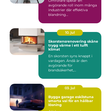
Omrörare spelar en
avgörande roll inom många
industrier där effektiva
blandning...
10. jul
Skorstensrenovering skåne
trygg värme i ett tufft
klimat
En skorsten syns knappt i
vardagen. Ändå är den
avgörande för
brandsäkerhet,
inomhusmiljö och värmek...
03. jul
Bygga garage eskilstuna
smarta val för en hållbar
lösning