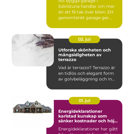
Att bygga garage i
Eskilstuna handlar om mer
än att få tak över bilen. Ett
genomtänkt garage ger
ord...
02. jul
Utforska skönheten och
mångsidigheten av
terrazzo
Vad är terrazzo? Terrazzo är
en tidlös och elegant form
av golvbeläggning och in...
01. jul
Energideklarationer
karlstad kunskap som
sänker kostnader och höjer
värdet
Energideklarationer har gått