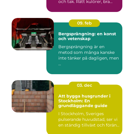
och tak. Rätt kulörer, bra
föra...
09. feb
Bergsprängning: en konst
och vetenskap
Bergsprängning är en
metod som många kanske
inte tänker på dagligen, men
...
03. dec
Att bygga husgrunder i
Stockholm: En
grundläggande guide
I Stockholm, Sveriges
pulserande huvudstad, ser vi
en ständig tillväxt och förän...