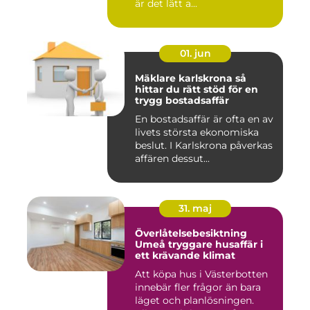
är det lätt a...
01. jun
Mäklare karlskrona så
hittar du rätt stöd för en
trygg bostadsaffär
En bostadsaffär är ofta en av
livets största ekonomiska
beslut. I Karlskrona påverkas
affären dessut...
31. maj
Överlåtelsebesiktning
Umeå tryggare husaffär i
ett krävande klimat
Att köpa hus i Västerbotten
innebär fler frågor än bara
läget och planlösningen.