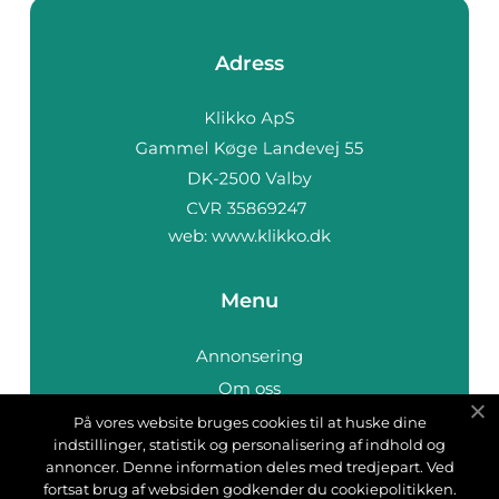
Adress
web:
www.klikko.dk
Menu
Annonsering
Om oss
Cookies
På vores website bruges cookies til at huske dine
indstillinger, statistik og personalisering af indhold og
Kontakta oss
annoncer. Denne information deles med tredjepart. Ved
Sitemap
fortsat brug af websiden godkender du cookiepolitikken.