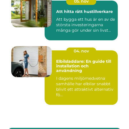
05. nov
Att hitta rätt hustillverkare
Att bygga ett hus är en av de
största investeringarna
många gör under sin livst...
04. nov
Elbilsladdare: En guide till
installation och
användning
I dagens miljömedvetna
samhälle har elbilar snabbt
blivit ett attraktivt alternativ
fö...