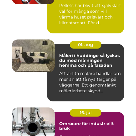
Pellets har blivit ett självklart
val för många som vill
värma huset prisvärt och
klimatsmart. För d...
01. aug
Måleri i huddinge så lyckas
du med målningen
hemma och på fasaden
Att anlita målare handlar om
mer än att få nya färger på
väggarna. Ett genomtänkt
måleriarbete skydd...
16. jul
Omrörare för industriellt
bruk