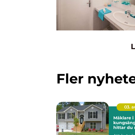
L
Fler nyhet
03. 
Mäklare i
kungsänge
hittar du 
för din bo