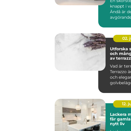
En skorst
knappt i 
Ändå är d
avgörande
brandsäke
inomhusmi
värmek...
02. j
Utforska
och mång
av terraz
Vad är ter
Terrazzo ä
och elega
golvbeläg
in...
12. j
Lackera m
får gamla
nytt liv