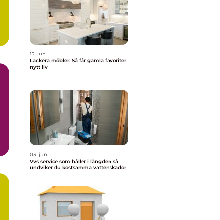
12. jun
Lackera möbler: Så får gamla favoriter
nytt liv
r
r
03. jun
Vvs service som håller i längden så
undviker du kostsamma vattenskador