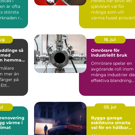
ostad i
Pellets har blivit ett
n är ofta
självklart val för
ts största
många som vill
arknaden rör
värma huset prisvärt
 prisniv...
och klimatsmart. Fö
d...
aug
16. jul
uddinge så
Omrörare för
u med
industriellt bruk
en hemma
Omrörare spelar en
asaden
 målare
avgörande roll inom
m mer än
många industrier dä
 färger på
effektiva blandning...
 Ett
kt
te skydd...
ul
03. jul
srenovering
Bygga garage
eskilstuna smarta
klimat
val för en hållbar
lösning