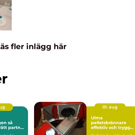
äs fler inlägg här
er
aug
01. aug
Ulma
n så
pelletsbrännare
rätt partner
effektiv och trygg
stadsaffär
värme med pellets