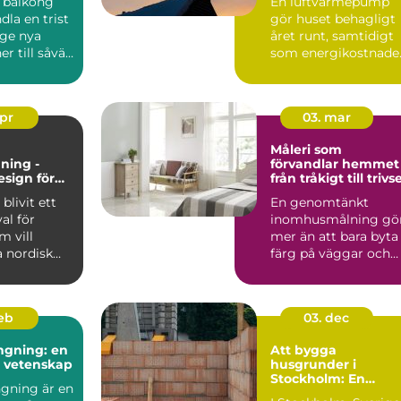
 balkong
En luftvärmepump
inomhusklimat
dla en trist
gör huset behagligt
 ge nya
året runt, samtidigt
r till såväl
som energikostnade
kan mi...
apr
03. mar
Måleri som
ning -
förvandlar hemmet
esign för
från tråkigt till trivse
 och
blivit ett
En genomtänkt
gt hem
val för
inomhusmålning gö
 vill
mer än att bara byta
 nordisk
färg på väggar och
...
tak. Rätt kulörer, bra
föra...
feb
03. dec
ngning: en
Att bygga
h vetenskap
husgrunder i
Stockholm: En
gning är en
grundläggande