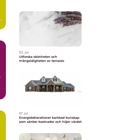
r
02. jul
Utforska skönheten och
mångsidigheten av terrazzo
r
01. jul
Energideklarationer karlstad kunskap
som sänker kostnader och höjer värdet