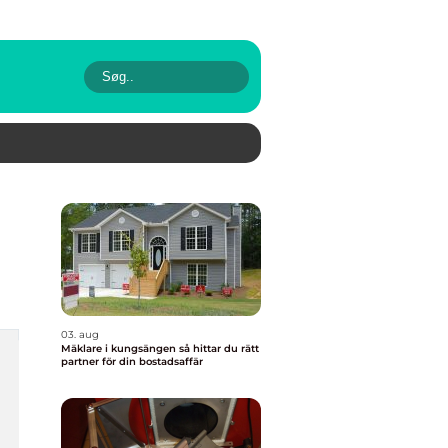
03. aug
Mäklare i kungsängen så hittar du rätt
partner för din bostadsaffär