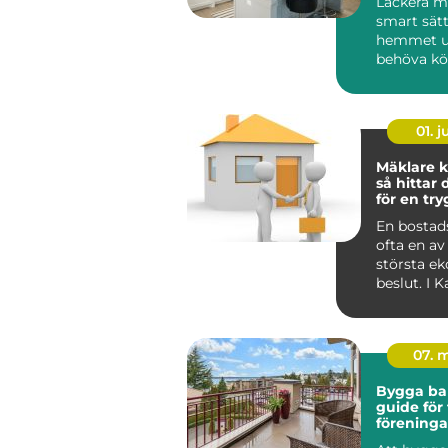
Lackera mö
smart sätt
hemmet u
behöva köp
01. 
Mäklare k
så hittar 
för en tr
bostadsaf
En bostads
ofta en av 
största e
beslut. I 
påverkas a
dessut...
07. 
Bygga ba
guide för 
föreninga
privatper