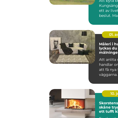
Att byta b
Kungsänge
ett av live
beslut. M
sig snabbt,
01. 
Måleri i h
lyckas d
målning
och på f
Att anlita
handlar o
att få nya
väggarna.
genomtän
måleriarbe
10. j
Skorsten
skåne trygg värme i
ett tufft 