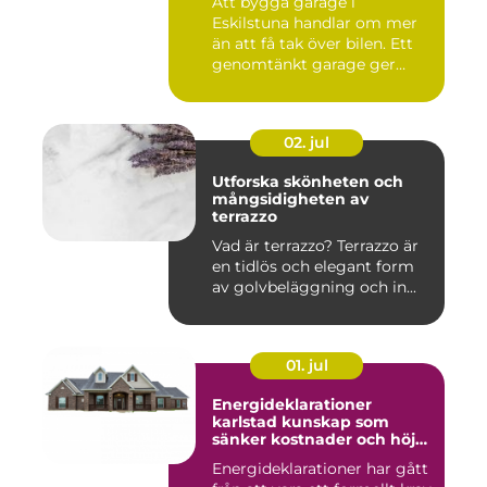
Att bygga garage i
Eskilstuna handlar om mer
än att få tak över bilen. Ett
genomtänkt garage ger
ord...
02. jul
Utforska skönheten och
mångsidigheten av
terrazzo
Vad är terrazzo? Terrazzo är
en tidlös och elegant form
av golvbeläggning och in...
01. jul
Energideklarationer
karlstad kunskap som
sänker kostnader och höjer
värdet
Energideklarationer har gått