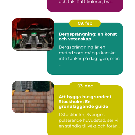
och tak. Rätt kulörer, bra
föra...
09. feb
Bergsprängning: en konst
och vetenskap
Bergsprängning är en
metod som många kanske
inte tänker på dagligen, men
...
03. dec
Att bygga husgrunder i
Stockholm: En
grundläggande guide
I Stockholm, Sveriges
pulserande huvudstad, ser vi
en ständig tillväxt och förän...