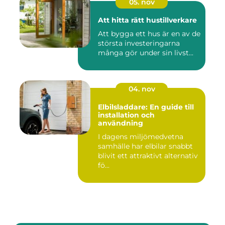
05. nov
Att hitta rätt hustillverkare
Att bygga ett hus är en av de
största investeringarna
många gör under sin livst...
04. nov
Elbilsladdare: En guide till
installation och
användning
I dagens miljömedvetna
samhälle har elbilar snabbt
blivit ett attraktivt alternativ
fö...