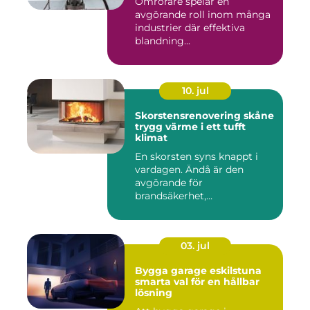
Omrörare spelar en
avgörande roll inom många
industrier där effektiva
blandning...
10. jul
Skorstensrenovering skåne
trygg värme i ett tufft
klimat
En skorsten syns knappt i
vardagen. Ändå är den
avgörande för
brandsäkerhet,
inomhusmiljö och värmek...
03. jul
Bygga garage eskilstuna
smarta val för en hållbar
lösning