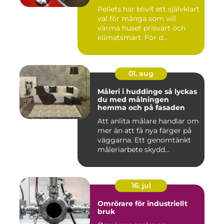
Pellets har blivit ett självklart
val för många som vill
värma huset prisvärt och
klimatsmart. För d...
01. aug
Måleri i huddinge så lyckas
du med målningen
hemma och på fasaden
Att anlita målare handlar om
mer än att få nya färger på
väggarna. Ett genomtänkt
måleriarbete skydd...
16. jul
Omrörare för industriellt
bruk