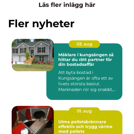
Läs fler inlägg här
Fler nyheter
03. aug
Mäklare i kungsängen så
hittar du rätt partner för
din bostadsaffär
Att byta bostad i
Kungsängen är ofta ett av
livets största beslut.
Marknaden rör sig snabbt,
prisniv...
01. aug
Ulma pelletsbrännare
effektiv och trygg värme
med pellets