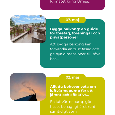
Klimatet kring Umeå...
07. maj
Bygga balkong: en guide
för företag, föreningar och
privatpersoner
Att bygga balkong kan
förvandla en trist fasad och
ge nya dimensioner till såväl
bos...
02. maj
Allt du behöver veta om
luftvärmepump för ett
jämnt och effektivt
inomhusklimat
En luftvärmepump gör
huset behagligt året runt,
samtidigt som