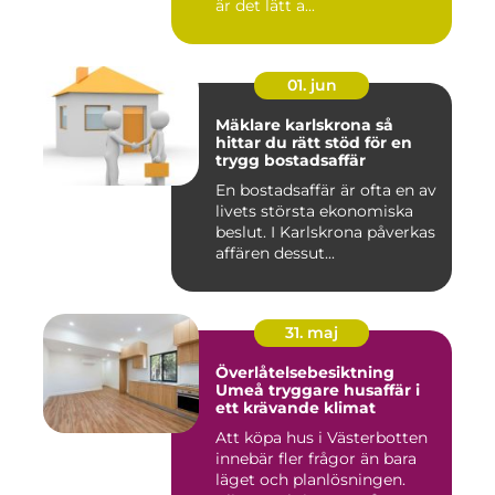
är det lätt a...
01. jun
Mäklare karlskrona så
hittar du rätt stöd för en
trygg bostadsaffär
En bostadsaffär är ofta en av
livets största ekonomiska
beslut. I Karlskrona påverkas
affären dessut...
31. maj
Överlåtelsebesiktning
Umeå tryggare husaffär i
ett krävande klimat
Att köpa hus i Västerbotten
innebär fler frågor än bara
läget och planlösningen.