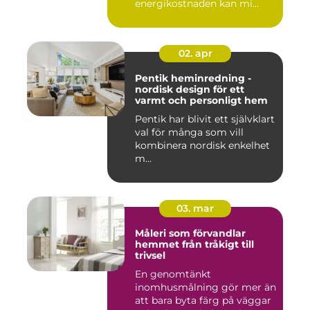
energikostnaden kan mi...
02. apr
Pentik heminredning -
nordisk design för ett
varmt och personligt hem
Pentik har blivit ett självklart
val för många som vill
kombinera nordisk enkelhet
m...
03. mar
Måleri som förvandlar
hemmet från tråkigt till
trivsel
En genomtänkt
inomhusmålning gör mer än
att bara byta färg på väggar