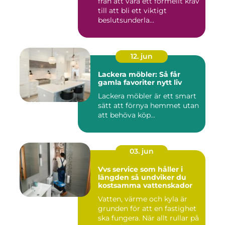
från att vara ett formellt krav
till att bli ett viktigt
beslutsunderla...
12. jun
Lackera möbler: Så får
gamla favoriter nytt liv
Lackera möbler är ett smart
sätt att förnya hemmet utan
att behöva köp...
03. jun
Vvs service som håller i
längden så undviker du
kostsamma vattenskador
Vatten, värme och kyla är
grunden för att en fastighet
ska fungera. När allt rullar på