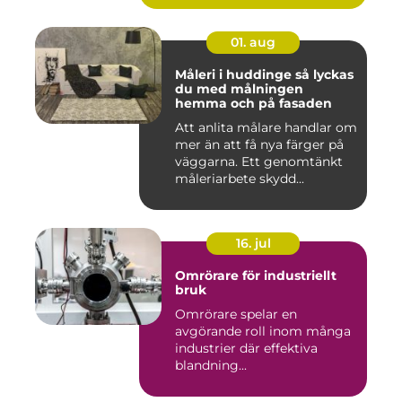
01. aug
Måleri i huddinge så lyckas
du med målningen
hemma och på fasaden
Att anlita målare handlar om
mer än att få nya färger på
väggarna. Ett genomtänkt
måleriarbete skydd...
16. jul
Omrörare för industriellt
bruk
Omrörare spelar en
avgörande roll inom många
industrier där effektiva
blandning...