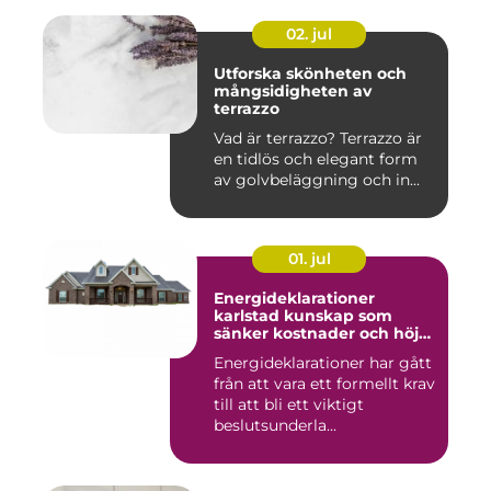
02. jul
Utforska skönheten och
mångsidigheten av
terrazzo
Vad är terrazzo? Terrazzo är
en tidlös och elegant form
av golvbeläggning och in...
01. jul
Energideklarationer
karlstad kunskap som
sänker kostnader och höjer
värdet
Energideklarationer har gått
från att vara ett formellt krav
till att bli ett viktigt
beslutsunderla...