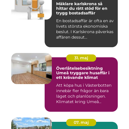
Mäklare karlskrona så
hittar du rätt stöd för en
trygg bostadsaffär
En bostadsaffär är ofta en av
livets största ekonomiska
beslut. I Karlskrona påverkas
affären dessut...
31. maj
Överlåtelsebesiktning
Umeå tryggare husaffär i
ett krävande klimat
Att köpa hus i Västerbotten
innebär fler frågor än bara
läget och planlösningen.
Klimatet kring Umeå...
07. maj