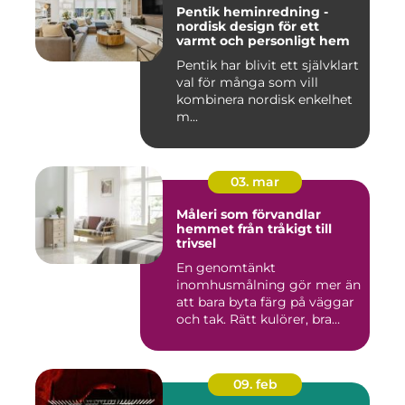
Pentik heminredning -
nordisk design för ett
varmt och personligt hem
Pentik har blivit ett självklart
val för många som vill
kombinera nordisk enkelhet
m...
03. mar
Måleri som förvandlar
hemmet från tråkigt till
trivsel
En genomtänkt
inomhusmålning gör mer än
att bara byta färg på väggar
och tak. Rätt kulörer, bra
föra...
09. feb