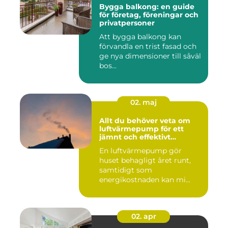
Bygga balkong: en guide
för företag, föreningar och
privatpersoner
Att bygga balkong kan
förvandla en trist fasad och
ge nya dimensioner till såväl
bos...
02. maj
Allt du behöver veta om
luftvärmepump för ett
jämnt och effektivt
inomhusklimat
En luftvärmepump gör
huset behagligt året runt,
samtidigt som
energikostnaden kan mi...
02. apr