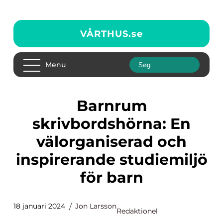
VÅRTHUS.
se
Menu
Barnrum
skrivbordshörna: En
välorganiserad och
inspirerande studiemiljö
för barn
18 januari 2024
Jon Larsson
Redaktionel