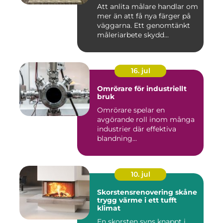
Att anlita målare handlar om
mer än att få nya färger på
väggarna. Ett genomtänkt
måleriarbete skydd...
16. jul
Omrörare för industriellt
bruk
Omrörare spelar en
avgörande roll inom många
industrier där effektiva
blandning...
10. jul
Skorstensrenovering skåne
trygg värme i ett tufft
klimat
En skorsten syns knappt i