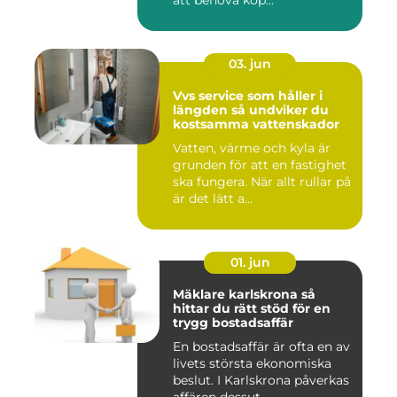
att behöva köp...
03. jun
Vvs service som håller i
längden så undviker du
kostsamma vattenskador
Vatten, värme och kyla är
grunden för att en fastighet
ska fungera. När allt rullar på
är det lätt a...
01. jun
Mäklare karlskrona så
hittar du rätt stöd för en
trygg bostadsaffär
En bostadsaffär är ofta en av
livets största ekonomiska
beslut. I Karlskrona påverkas