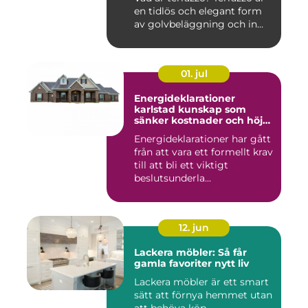
en tidlös och elegant form
av golvbeläggning och in...
01. jul
Energideklarationer
karlstad kunskap som
sänker kostnader och höjer
värdet
Energideklarationer har gått
från att vara ett formellt krav
till att bli ett viktigt
beslutsunderla...
12. jun
Lackera möbler: Så får
gamla favoriter nytt liv
Lackera möbler är ett smart
sätt att förnya hemmet utan