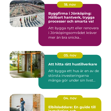
18. nov
Byggfirma i Jönköping:
Hållbart hantverk, trygga
processer och smarta val
Att bygga nytt eller renovera
i Jönköpingsområdet kräver
mer än bra snicka...
05. nov
Att hitta rätt hustillverkare
Att bygga ett hus är en av de
största investeringarna
många gör under sin livst...
04. nov
Elbilsladdare: En guide till