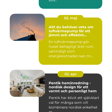
bos...
02. maj
Allt du behöver veta om
luftvärmepump för ett
jämnt och effektivt
inomhusklimat
En luftvärmepump gör
huset behagligt året runt,
samtidigt som
energikostnaden kan mi...
02. apr
Pentik heminredning -
nordisk design för ett
varmt och personligt hem
Pentik har blivit ett självklart
val för många som vill
kombinera nordisk enkelhet