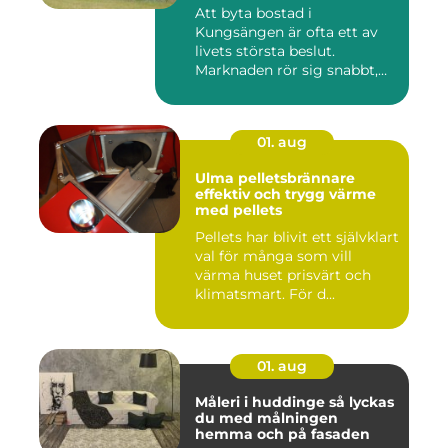
Att byta bostad i
Kungsängen är ofta ett av
livets största beslut.
Marknaden rör sig snabbt,
prisniv...
01. aug
Ulma pelletsbrännare
effektiv och trygg värme
med pellets
Pellets har blivit ett självklart
val för många som vill
värma huset prisvärt och
klimatsmart. För d...
01. aug
Måleri i huddinge så lyckas
du med målningen
hemma och på fasaden