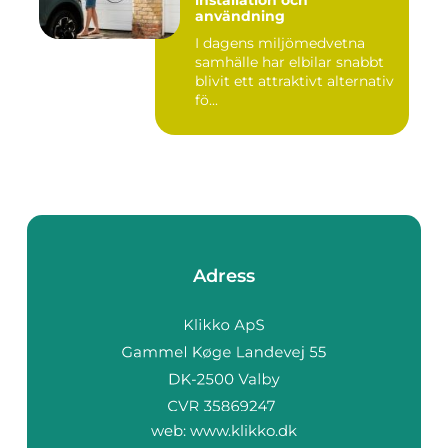
installation och
användning
I dagens miljömedvetna
samhälle har elbilar snabbt
blivit ett attraktivt alternativ
fö...
Adress
web:
www.klikko.dk