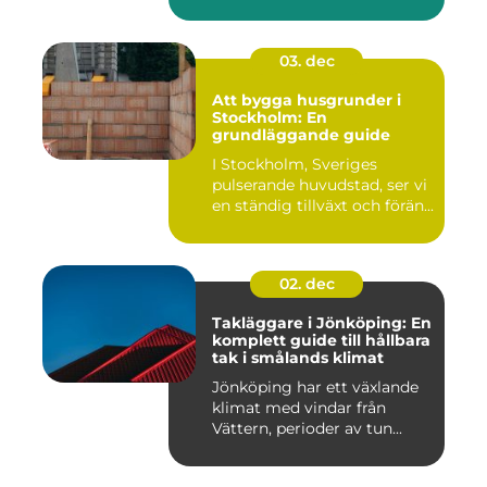
03. dec
Att bygga husgrunder i
Stockholm: En
grundläggande guide
I Stockholm, Sveriges
pulserande huvudstad, ser vi
en ständig tillväxt och förän...
02. dec
Takläggare i Jönköping: En
komplett guide till hållbara
tak i smålands klimat
Jönköping har ett växlande
klimat med vindar från
Vättern, perioder av tun...