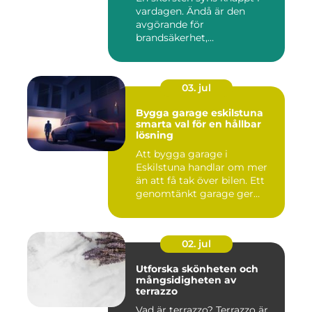
vardagen. Ändå är den
avgörande för
brandsäkerhet,
inomhusmiljö och värmek...
03. jul
Bygga garage eskilstuna
smarta val för en hållbar
lösning
Att bygga garage i
Eskilstuna handlar om mer
än att få tak över bilen. Ett
genomtänkt garage ger
ord...
02. jul
Utforska skönheten och
mångsidigheten av
terrazzo
Vad är terrazzo? Terrazzo är