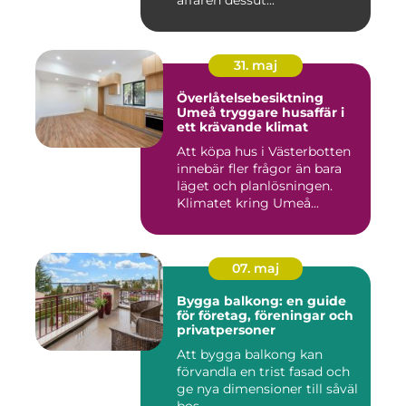
affären dessut...
31. maj
Överlåtelsebesiktning
Umeå tryggare husaffär i
ett krävande klimat
Att köpa hus i Västerbotten
innebär fler frågor än bara
läget och planlösningen.
Klimatet kring Umeå...
07. maj
Bygga balkong: en guide
för företag, föreningar och
privatpersoner
Att bygga balkong kan
förvandla en trist fasad och
ge nya dimensioner till såväl