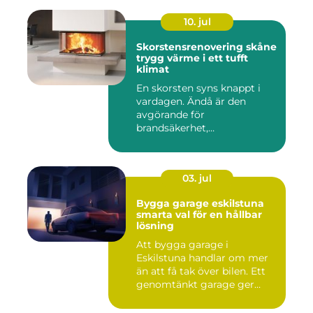
10. jul
Skorstensrenovering skåne
trygg värme i ett tufft
klimat
En skorsten syns knappt i
vardagen. Ändå är den
avgörande för
brandsäkerhet,
inomhusmiljö och värmek...
03. jul
Bygga garage eskilstuna
smarta val för en hållbar
lösning
Att bygga garage i
Eskilstuna handlar om mer
än att få tak över bilen. Ett
genomtänkt garage ger
ord...