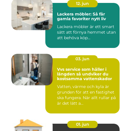
12. jun
Lackera möbler: Så får
gamla favoriter nytt liv
Lackera möbler är ett smart
sätt att förnya hemmet utan
att behöva köp...
03. jun
Vvs service som håller i
längden så undviker du
kostsamma vattenskador
Vatten, värme och kyla är
grunden för att en fastighet
ska fungera. När allt rullar på
är det lätt a...
01. jun