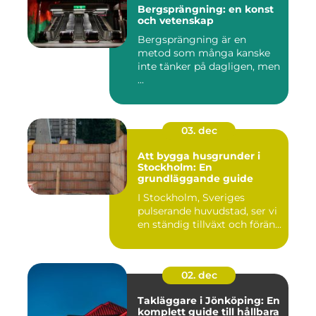
Bergsprängning: en konst
och vetenskap
Bergsprängning är en
metod som många kanske
inte tänker på dagligen, men
...
03. dec
Att bygga husgrunder i
Stockholm: En
grundläggande guide
I Stockholm, Sveriges
pulserande huvudstad, ser vi
en ständig tillväxt och förän...
02. dec
Takläggare i Jönköping: En
komplett guide till hållbara