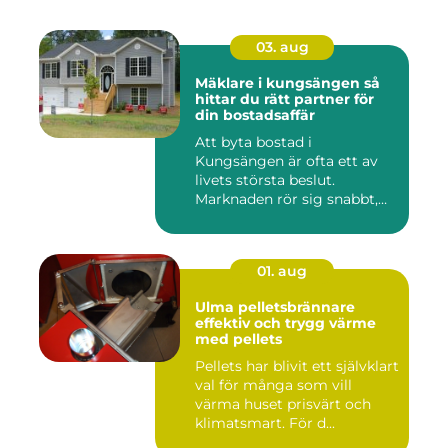
03. aug
Mäklare i kungsängen så
hittar du rätt partner för
din bostadsaffär
Att byta bostad i
Kungsängen är ofta ett av
livets största beslut.
Marknaden rör sig snabbt,
prisniv...
01. aug
Ulma pelletsbrännare
effektiv och trygg värme
med pellets
Pellets har blivit ett självklart
val för många som vill
värma huset prisvärt och
klimatsmart. För d...