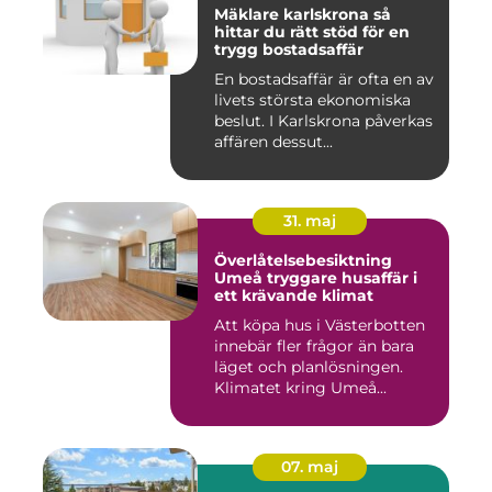
Mäklare karlskrona så
hittar du rätt stöd för en
trygg bostadsaffär
En bostadsaffär är ofta en av
livets största ekonomiska
beslut. I Karlskrona påverkas
affären dessut...
31. maj
Överlåtelsebesiktning
Umeå tryggare husaffär i
ett krävande klimat
Att köpa hus i Västerbotten
innebär fler frågor än bara
läget och planlösningen.
Klimatet kring Umeå...
07. maj