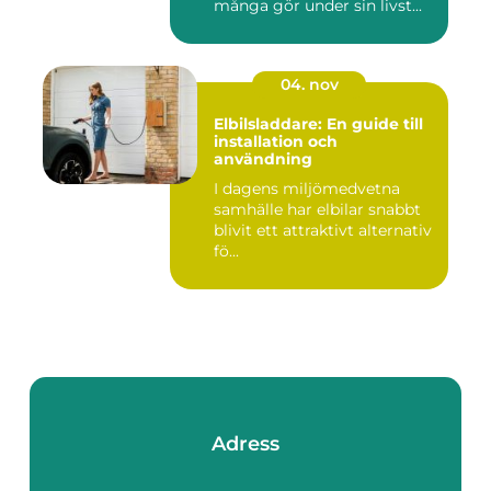
många gör under sin livst...
04. nov
Elbilsladdare: En guide till
installation och
användning
I dagens miljömedvetna
samhälle har elbilar snabbt
blivit ett attraktivt alternativ
fö...
Adress