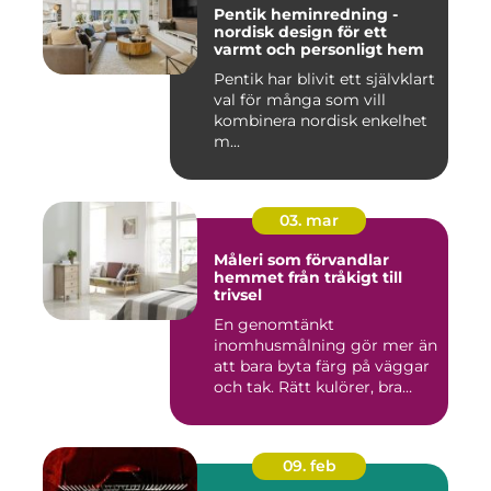
Pentik heminredning -
nordisk design för ett
varmt och personligt hem
Pentik har blivit ett självklart
val för många som vill
kombinera nordisk enkelhet
m...
03. mar
Måleri som förvandlar
hemmet från tråkigt till
trivsel
En genomtänkt
inomhusmålning gör mer än
att bara byta färg på väggar
och tak. Rätt kulörer, bra
föra...
09. feb