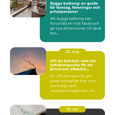
Bygga balkong: en guide
för företag, föreningar och
privatpersoner
Att bygga balkong kan
förvandla en trist fasad och
ge nya dimensioner till såväl
bos...
02. maj
Allt du behöver veta om
luftvärmepump för ett
jämnt och effektivt
inomhusklimat
En luftvärmepump gör
huset behagligt året runt,
samtidigt som
energikostnaden kan mi...
02. apr