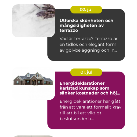
02. jul
Utforska skönheten och
mångsidigheten av
terrazzo
Vad är terrazzo? Terrazzo är
en tidlös och elegant form
av golvbeläggning och in...
01. jul
Energideklarationer
karlstad kunskap som
sänker kostnader och höjer
värdet
Energideklarationer har gått
från att vara ett formellt krav
till att bli ett viktigt
beslutsunderla...