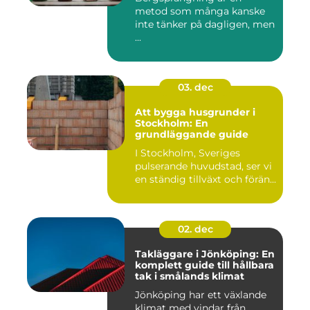
metod som många kanske
inte tänker på dagligen, men
...
03. dec
Att bygga husgrunder i
Stockholm: En
grundläggande guide
I Stockholm, Sveriges
pulserande huvudstad, ser vi
en ständig tillväxt och förän...
02. dec
Takläggare i Jönköping: En
komplett guide till hållbara
tak i smålands klimat
Jönköping har ett växlande
klimat med vindar från