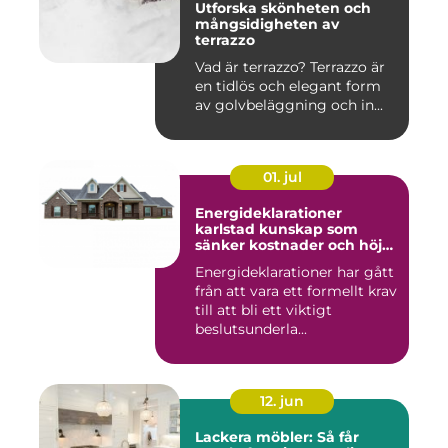
Utforska skönheten och
mångsidigheten av
terrazzo
Vad är terrazzo? Terrazzo är
en tidlös och elegant form
av golvbeläggning och in...
01. jul
Energideklarationer
karlstad kunskap som
sänker kostnader och höjer
värdet
Energideklarationer har gått
från att vara ett formellt krav
till att bli ett viktigt
beslutsunderla...
12. jun
Lackera möbler: Så får