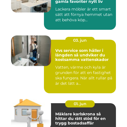
gamla favoriter nytt liv
Lackera möbler är ett smart
sätt att förnya hemmet utan
att behöva köp...
03. jun
Vvs service som håller i
längden så undviker du
kostsamma vattenskador
Vatten, värme och kyla är
grunden för att en fastighet
ska fungera. När allt rullar på
är det lätt a...
01. jun
Mäklare karlskrona så
hittar du rätt stöd för en
trygg bostadsaffär