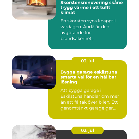
Skorstensrenovering skåne
trygg värme i ett tufft
klimat
En skorsten syns knappt i
vardagen. Ändå är den
avgörande för
brandsäkerhet,
inomhusmiljö och värmek...
03. jul
Bygga garage eskilstuna
smarta val för en hållbar
lösning
Att bygga garage i
Eskilstuna handlar om mer
än att få tak över bilen. Ett
genomtänkt garage ger
ord...
02. jul