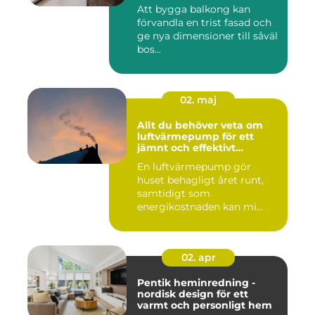
Att bygga balkong kan
förvandla en trist fasad och
ge nya dimensioner till såväl
bos...
02. maj
Allt du behöver veta om
luftvärmepump för ett
jämnt och effektivt
inomhusklimat
En luftvärmepump gör
huset behagligt året runt,
samtidigt som
energikostnaden kan mi...
02. apr
Pentik heminredning -
nordisk design för ett
varmt och personligt hem