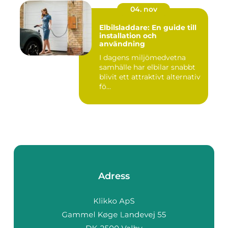
04. nov
Elbilsladdare: En guide till
installation och
användning
I dagens miljömedvetna
samhälle har elbilar snabbt
blivit ett attraktivt alternativ
fö...
Adress