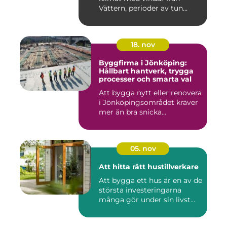
Vättern, perioder av tun...
18. nov
Byggfirma i Jönköping:
Hållbart hantverk, trygga
processer och smarta val
Att bygga nytt eller renovera
i Jönköpingsområdet kräver
mer än bra snicka...
05. nov
Att hitta rätt hustillverkare
Att bygga ett hus är en av de
största investeringarna
många gör under sin livst...