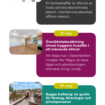
En bostadsaffär är ofta en av
livets största ekonomiska
beslut. I Karlskrona påverkas
affären dessut...
31. maj
Överlåtelsebesiktning
Umeå tryggare husaffär i
ett krävande klimat
Att köpa hus i Västerbotten
innebär fler frågor än bara
läget och planlösningen.
Klimatet kring Umeå...
07. maj
Bygga balkong: en guide
för företag, föreningar och
privatpersoner