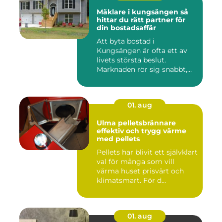
Mäklare i kungsängen så
hittar du rätt partner för
din bostadsaffär
Att byta bostad i
Kungsängen är ofta ett av
livets största beslut.
Marknaden rör sig snabbt,
prisniv...
01. aug
Ulma pelletsbrännare
effektiv och trygg värme
med pellets
Pellets har blivit ett självklart
val för många som vill
värma huset prisvärt och
klimatsmart. För d...
01. aug