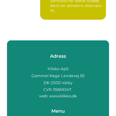
samhälle har elbilar snabbt
blivit ett attraktivt alternativ
fö...
Adress
web:
www.klikko.dk
Menu