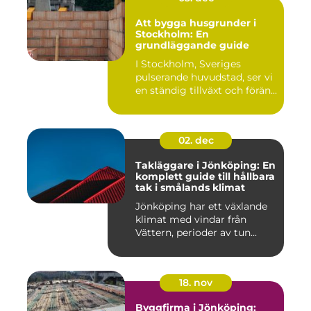
Att bygga husgrunder i
Stockholm: En
grundläggande guide
I Stockholm, Sveriges
pulserande huvudstad, ser vi
en ständig tillväxt och förän...
02. dec
Takläggare i Jönköping: En
komplett guide till hållbara
tak i smålands klimat
Jönköping har ett växlande
klimat med vindar från
Vättern, perioder av tun...
18. nov
Byggfirma i Jönköping: