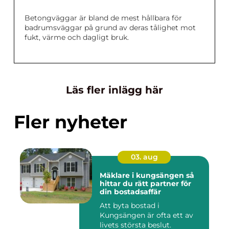
Betongväggar är bland de mest hållbara för
badrumsväggar på grund av deras tålighet mot
fukt, värme och dagligt bruk.
Läs fler inlägg här
Fler nyheter
03. aug
Mäklare i kungsängen så
hittar du rätt partner för
din bostadsaffär
Att byta bostad i
Kungsängen är ofta ett av
livets största beslut.