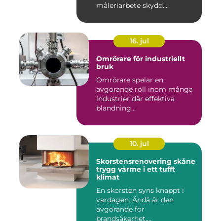
måleriarbete skydd...
16. jul
Omrörare för industriellt
bruk
Omrörare spelar en
avgörande roll inom många
industrier där effektiva
blandning...
10. jul
Skorstensrenovering skåne
trygg värme i ett tufft
klimat
En skorsten syns knappt i
vardagen. Ändå är den
avgörande för
brandsäkerhet,