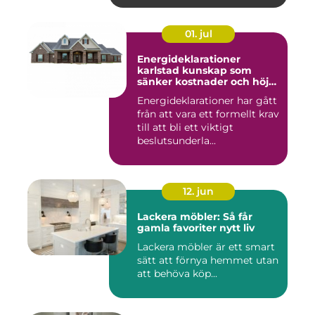
01. jul
Energideklarationer
karlstad kunskap som
sänker kostnader och höjer
värdet
Energideklarationer har gått
från att vara ett formellt krav
till att bli ett viktigt
beslutsunderla...
12. jun
Lackera möbler: Så får
gamla favoriter nytt liv
Lackera möbler är ett smart
sätt att förnya hemmet utan
att behöva köp...