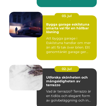
inomhusmiljö och värmek...
03. jul
Bygga garage eskilstuna
smarta val för en hållbar
lösning
Att bygga garage i
Eskilstuna handlar om mer
än att få tak över bilen. Ett
genomtänkt garage ger
ord...
02. jul
Utforska skönheten och
mångsidigheten av
terrazzo
Vad är terrazzo? Terrazzo är
en tidlös och elegant form
av golvbeläggning och in...