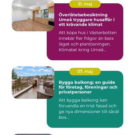
31. maj
Överlåtelsebesiktning
Umeå tryggare husaffär i
ett krävande klimat
Att köpa hus i Västerbotten
innebär fler frågor än bara
läget och planlösningen.
Klimatet kring Umeå...
07. maj
Bygga balkong: en guide
för företag, föreningar och
privatpersoner
Att bygga balkong kan
förvandla en trist fasad och
ge nya dimensioner till såväl
bos...