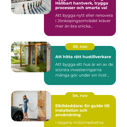
Hållbart hantverk, trygga
processer och smarta val
Att bygga nytt eller renovera
i Jönköpingsområdet kräver
mer än bra snicka...
05. nov
Att hitta rätt hustillverkare
Att bygga ett hus är en av de
största investeringarna
många gör under sin livst...
04. nov
Elbilsladdare: En guide till
installation och
användning
I dagens miljömedvetna