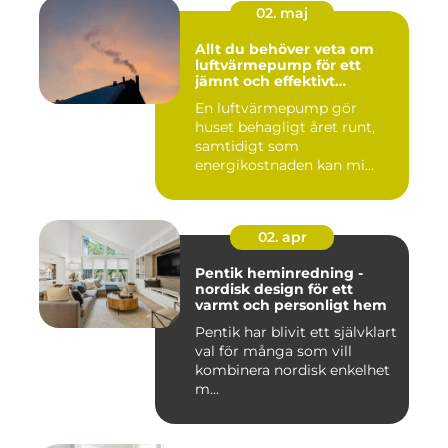
02. maj
Allt du behöver veta om
luftvärmepump för ett
jämnt och effektivt
inomhusklimat
En luftvärmepump gör
huset behagligt året runt,
samtidigt som
energikostnaden kan mi...
02. apr
Pentik heminredning -
nordisk design för ett
varmt och personligt hem
Pentik har blivit ett självklart
val för många som vill
kombinera nordisk enkelhet
m...