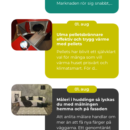
Marknaden rör sig snabbt,
prisniv...
01. aug
Ulma pelletsbrännare
effektiv och trygg värme
med pellets
Pellets har blivit ett självklart
val för många som vill
värma huset prisvärt och
klimatsmart. För d...
01. aug
Måleri i huddinge så lyckas
du med målningen
hemma och på fasaden
Att anlita målare handlar om
mer än att få nya färger på
väggarna. Ett genomtänkt