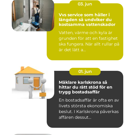
03. jun
Vvs service som håller i
längden så undviker du
kostsamma vattenskador
Vatten, värme och kyla är
grunden för att en fastighet
ska fungera. När allt rullar på
är det lätt a...
01. jun
Mäklare karlskrona så
hittar du rätt stöd för en
trygg bostadsaffär
En bostadsaffär är ofta en av
livets största ekonomiska
beslut. I Karlskrona påverkas
affären dessut...