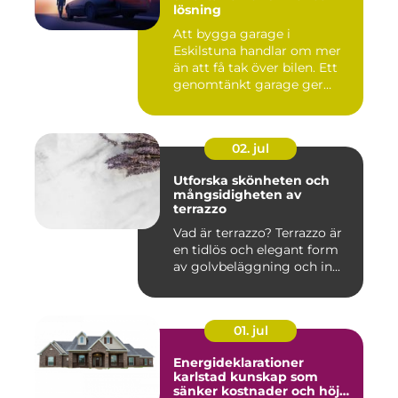
lösning
Att bygga garage i
Eskilstuna handlar om mer
än att få tak över bilen. Ett
genomtänkt garage ger
ord...
02. jul
Utforska skönheten och
mångsidigheten av
terrazzo
Vad är terrazzo? Terrazzo är
en tidlös och elegant form
av golvbeläggning och in...
01. jul
Energideklarationer
karlstad kunskap som
sänker kostnader och höjer