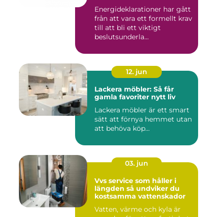
värdet
Energideklarationer har gått
från att vara ett formellt krav
till att bli ett viktigt
beslutsunderla...
12. jun
Lackera möbler: Så får
gamla favoriter nytt liv
Lackera möbler är ett smart
sätt att förnya hemmet utan
att behöva köp...
03. jun
Vvs service som håller i
längden så undviker du
kostsamma vattenskador
Vatten, värme och kyla är