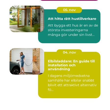
05. nov
Att hitta rätt hustillverkare
Att bygga ett hus är en av de
största investeringarna
många gör under sin livst...
04. nov
Elbilsladdare: En guide till
installation och
användning
I dagens miljömedvetna
samhälle har elbilar snabbt
blivit ett attraktivt alternativ
fö...