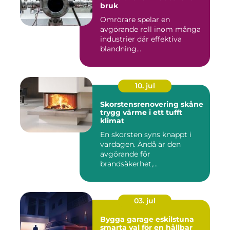
bruk
Omrörare spelar en
avgörande roll inom många
industrier där effektiva
blandning...
10. jul
Skorstensrenovering skåne
trygg värme i ett tufft
klimat
En skorsten syns knappt i
vardagen. Ändå är den
avgörande för
brandsäkerhet,
inomhusmiljö och värmek...
03. jul
Bygga garage eskilstuna
smarta val för en hållbar