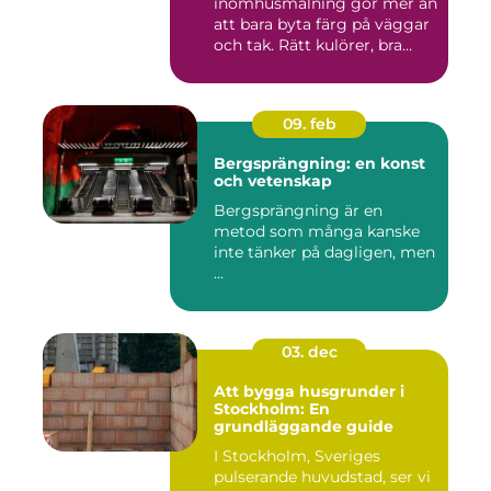
inomhusmålning gör mer än
att bara byta färg på väggar
och tak. Rätt kulörer, bra
föra...
09. feb
Bergsprängning: en konst
och vetenskap
Bergsprängning är en
metod som många kanske
inte tänker på dagligen, men
...
03. dec
Att bygga husgrunder i
Stockholm: En
grundläggande guide
I Stockholm, Sveriges
pulserande huvudstad, ser vi