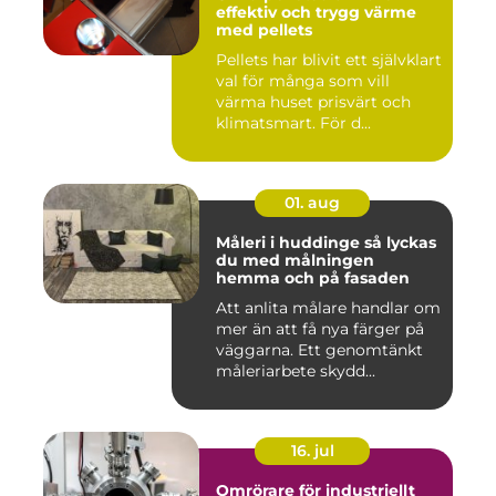
effektiv och trygg värme
med pellets
Pellets har blivit ett självklart
val för många som vill
värma huset prisvärt och
klimatsmart. För d...
01. aug
Måleri i huddinge så lyckas
du med målningen
hemma och på fasaden
Att anlita målare handlar om
mer än att få nya färger på
väggarna. Ett genomtänkt
måleriarbete skydd...
16. jul
Omrörare för industriellt