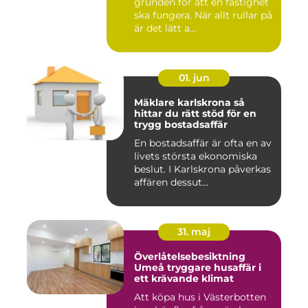
grunden för att en fastighet
ska fungera. När allt rullar på
är det lätt a...
01. jun
Mäklare karlskrona så
hittar du rätt stöd för en
trygg bostadsaffär
En bostadsaffär är ofta en av
livets största ekonomiska
beslut. I Karlskrona påverkas
affären dessut...
31. maj
Överlåtelsebesiktning
Umeå tryggare husaffär i
ett krävande klimat
Att köpa hus i Västerbotten