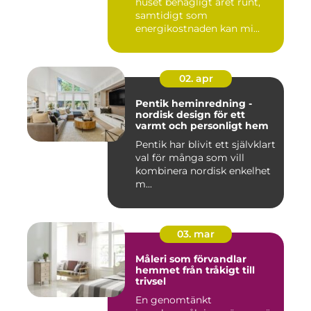
huset behagligt året runt,
samtidigt som
energikostnaden kan mi...
02. apr
Pentik heminredning -
nordisk design för ett
varmt och personligt hem
Pentik har blivit ett självklart
val för många som vill
kombinera nordisk enkelhet
m...
03. mar
Måleri som förvandlar
hemmet från tråkigt till
trivsel
En genomtänkt