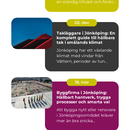
en ständig tillväxt och förän...
02. dec
Takläggare i Jönköping: En
komplett guide till hållbara
tak i smålands klimat
Jönköping har ett växlande
klimat med vindar från
Vättern, perioder av tun...
18. nov
Byggfirma i Jönköping:
Hållbart hantverk, trygga
processer och smarta val
Att bygga nytt eller renovera
i Jönköpingsområdet kräver
mer än bra snicka...