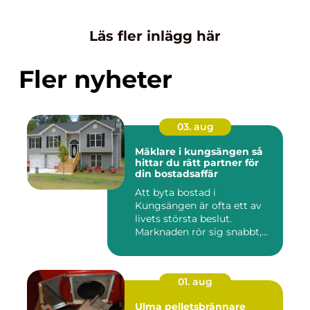
Läs fler inlägg här
Fler nyheter
03. aug
Mäklare i kungsängen så
hittar du rätt partner för
din bostadsaffär
Att byta bostad i
Kungsängen är ofta ett av
livets största beslut.
Marknaden rör sig snabbt,
prisniv...
01. aug
Ulma pelletsbrännare