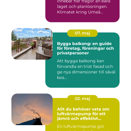
innebär fler frågor än bara
läget och planlösningen.
Klimatet kring Umeå...
07. maj
Bygga balkong: en guide
för företag, föreningar och
privatpersoner
Att bygga balkong kan
förvandla en trist fasad och
ge nya dimensioner till såväl
bos...
02. maj
Allt du behöver veta om
luftvärmepump för ett
jämnt och effektivt
inomhusklimat
En luftvärmepump gör