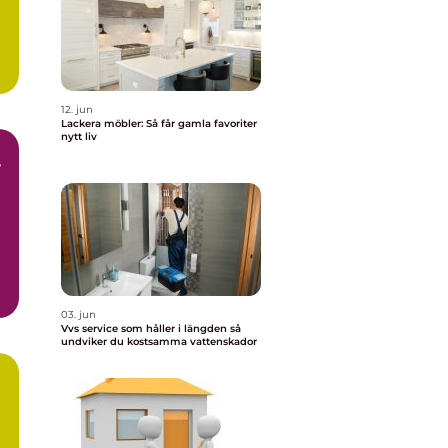
12. jun
Lackera möbler: Så får gamla favoriter
nytt liv
r
r
03. jun
Vvs service som håller i längden så
undviker du kostsamma vattenskador