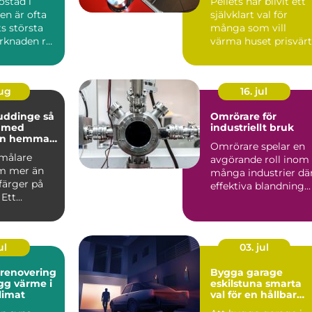
ostad i
Pellets har blivit ett
n är ofta
självklart val för
ts största
många som vill
arknaden rör
värma huset prisvärt
 prisniv...
och klimatsmart. Fö
d...
aug
16. jul
uddinge så
Omrörare för
u med
industriellt bruk
en hemma
Omrörare spelar en
asaden
 målare
avgörande roll inom
m mer än
många industrier dä
 färger på
effektiva blandning...
 Ett
kt
te skydd...
ul
03. jul
srenovering
Bygga garage
eskilstuna smarta
klimat
val för en hållbar
lösning