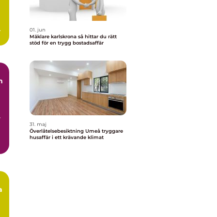
ar
01. jun
Mäklare karlskrona så hittar du rätt
stöd för en trygg bostadsaffär
n
r
31. maj
Överlåtelsebesiktning Umeå tryggare
husaffär i ett krävande klimat
a