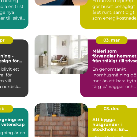
 balkong
En luftvärmepump
inomhusklimat
dla en trist
gör huset behagligt
 ge nya
året runt, samtidigt
r till såväl
som energikostnade
kan mi...
apr
03. mar
Måleri som
ning -
förvandlar hemmet
esign för
från tråkigt till trivse
 och
blivit ett
En genomtänkt
gt hem
val för
inomhusmålning gö
 vill
mer än att bara byta
 nordisk
färg på väggar och
...
tak. Rätt kulörer, bra
föra...
feb
03. dec
ngning: en
Att bygga
h vetenskap
husgrunder i
Stockholm: En
gning är en
grundläggande