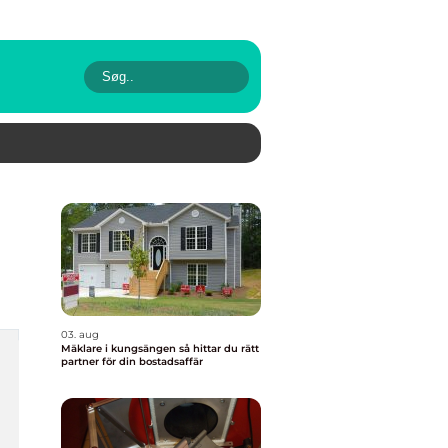
03. aug
Mäklare i kungsängen så hittar du rätt
partner för din bostadsaffär