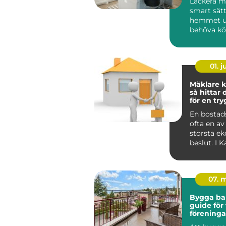
Lackera mö
smart sätt
hemmet u
behöva köp
01. 
Mäklare k
så hittar 
för en tr
bostadsaf
En bostads
ofta en av 
största e
beslut. I 
påverkas a
dessut...
07. 
Bygga ba
guide för 
föreninga
privatper