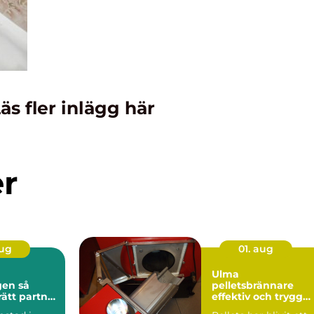
äs fler inlägg här
er
aug
01. aug
Ulma
n så
pelletsbrännare
rätt partner
effektiv och trygg
stadsaffär
värme med pellets