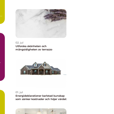
r
02. jul
Utforska skönheten och
mångsidigheten av terrazzo
r
01. jul
Energideklarationer karlstad kunskap
som sänker kostnader och höjer värdet