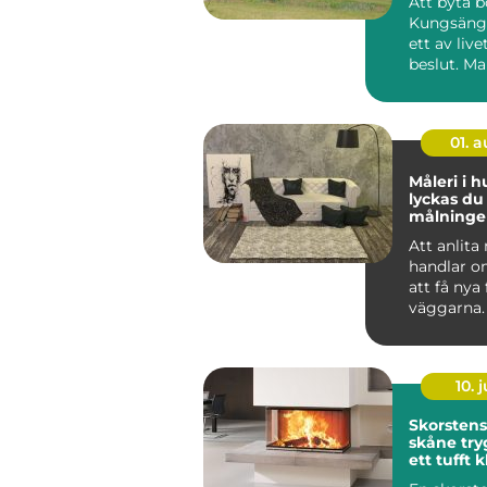
Att byta b
Kungsänge
ett av live
beslut. M
sig snabbt,
01. 
Måleri i h
lyckas d
målning
och på f
Att anlita
handlar o
att få nya
väggarna.
genomtän
måleriarbe
10. j
Skorsten
skåne trygg värme i
ett tufft 