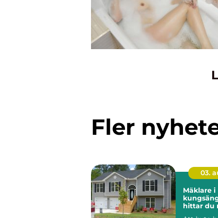
L
Fler nyhet
03. 
Mäklare i
kungsänge
hittar du 
för din bo