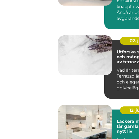
En skorst
knappt i 
Ändå är d
avgörande
brandsäke
inomhusmi
värmek...
02. j
Utforska
och mång
av terraz
Vad är ter
Terrazzo ä
och elega
golvbeläg
in...
12. j
Lackera m
får gamla
nytt liv