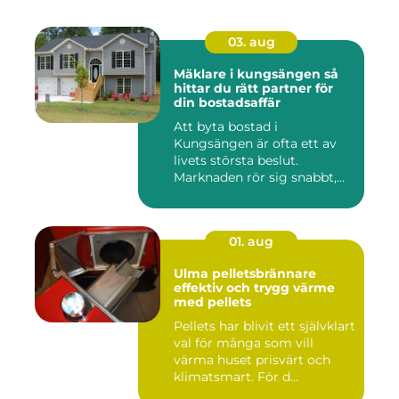
03. aug
Mäklare i kungsängen så
hittar du rätt partner för
din bostadsaffär
Att byta bostad i
Kungsängen är ofta ett av
livets största beslut.
Marknaden rör sig snabbt,
prisniv...
01. aug
Ulma pelletsbrännare
effektiv och trygg värme
med pellets
Pellets har blivit ett självklart
val för många som vill
värma huset prisvärt och
klimatsmart. För d...