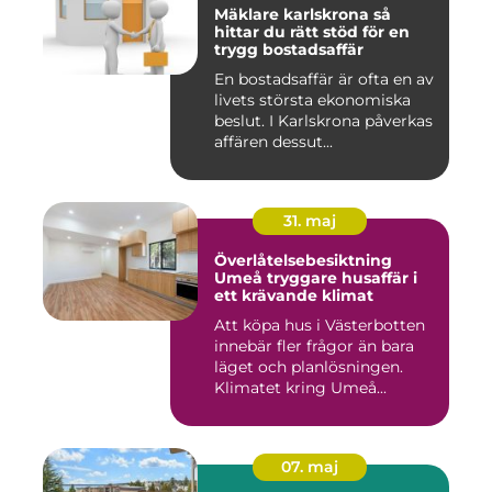
Mäklare karlskrona så
hittar du rätt stöd för en
trygg bostadsaffär
En bostadsaffär är ofta en av
livets största ekonomiska
beslut. I Karlskrona påverkas
affären dessut...
31. maj
Överlåtelsebesiktning
Umeå tryggare husaffär i
ett krävande klimat
Att köpa hus i Västerbotten
innebär fler frågor än bara
läget och planlösningen.
Klimatet kring Umeå...
07. maj