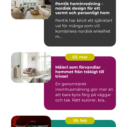
Pentik heminredning -
nordisk design för ett
varmt och personligt hem
Pentik har blivit ett självklart
val för många som vill
kombinera nordisk enkelhet
m...
03. mar
Måleri som förvandlar
hemmet från tråkigt till
trivsel
En genomtänkt
inomhusmålning gör mer än
att bara byta färg på väggar
och tak. Rätt kulörer, bra
föra...
09. feb