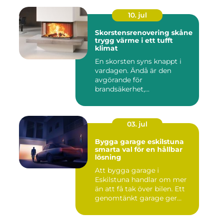
10. jul
Skorstensrenovering skåne
trygg värme i ett tufft
klimat
En skorsten syns knappt i
vardagen. Ändå är den
avgörande för
brandsäkerhet,
inomhusmiljö och värmek...
03. jul
Bygga garage eskilstuna
smarta val för en hållbar
lösning
Att bygga garage i
Eskilstuna handlar om mer
än att få tak över bilen. Ett
genomtänkt garage ger
ord...