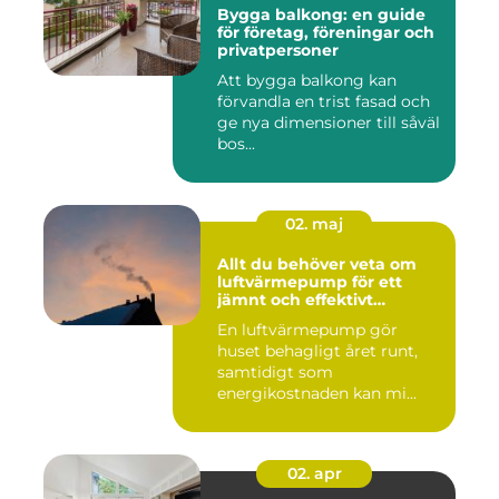
Bygga balkong: en guide
för företag, föreningar och
privatpersoner
Att bygga balkong kan
förvandla en trist fasad och
ge nya dimensioner till såväl
bos...
02. maj
Allt du behöver veta om
luftvärmepump för ett
jämnt och effektivt
inomhusklimat
En luftvärmepump gör
huset behagligt året runt,
samtidigt som
energikostnaden kan mi...
02. apr