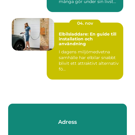
många gör under sin livst...
04. nov
Elbilsladdare: En guide till
installation och
användning
I dagens miljömedvetna
samhälle har elbilar snabbt
blivit ett attraktivt alternativ
fö...
Adress