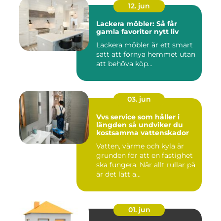
12. jun
Lackera möbler: Så får
gamla favoriter nytt liv
Lackera möbler är ett smart
sätt att förnya hemmet utan
att behöva köp...
03. jun
Vvs service som håller i
längden så undviker du
kostsamma vattenskador
Vatten, värme och kyla är
grunden för att en fastighet
ska fungera. När allt rullar på
är det lätt a...
01. jun