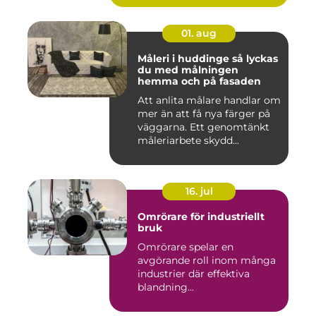
01. aug
Måleri i huddinge så lyckas
du med målningen
hemma och på fasaden
Att anlita målare handlar om
mer än att få nya färger på
väggarna. Ett genomtänkt
måleriarbete skydd...
16. jul
Omrörare för industriellt
bruk
Omrörare spelar en
avgörande roll inom många
industrier där effektiva
blandning...