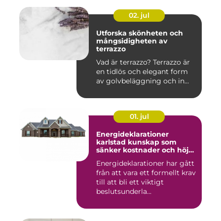
02. jul
Utforska skönheten och
mångsidigheten av
terrazzo
Vad är terrazzo? Terrazzo är
en tidlös och elegant form
av golvbeläggning och in...
01. jul
Energideklarationer
karlstad kunskap som
sänker kostnader och höjer
värdet
Energideklarationer har gått
från att vara ett formellt krav
till att bli ett viktigt
beslutsunderla...