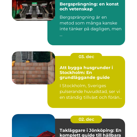
Bergsprängning: en konst
och vetenskap
Bergsprängning är en
metod som många kanske
inte tänker på dagligen, men
...
03. dec
Att bygga husgrunder i
Stockholm: En
grundläggande guide
I Stockholm, Sveriges
pulserande huvudstad, ser vi
en ständig tillväxt och förän...
02. dec
Takläggare i Jönköping: En
komplett guide till hållbara