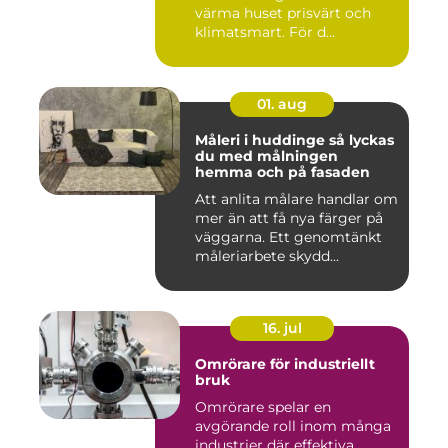
värma huset prisvärt och
klimatsmart. För d...
01. aug
Måleri i huddinge så lyckas
du med målningen
hemma och på fasaden
Att anlita målare handlar om
mer än att få nya färger på
väggarna. Ett genomtänkt
måleriarbete skydd...
16. jul
Omrörare för industriellt
bruk
Omrörare spelar en
avgörande roll inom många
industrier där effektiva