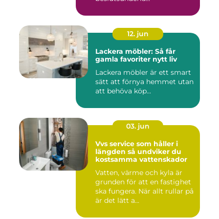
12. jun
Lackera möbler: Så får
gamla favoriter nytt liv
Lackera möbler är ett smart
sätt att förnya hemmet utan
att behöva köp...
03. jun
Vvs service som håller i
längden så undviker du
kostsamma vattenskador
Vatten, värme och kyla är
grunden för att en fastighet
ska fungera. När allt rullar på
är det lätt a...