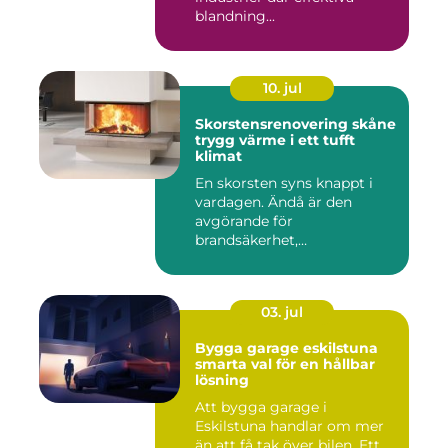
blandning...
10. jul
Skorstensrenovering skåne
trygg värme i ett tufft
klimat
En skorsten syns knappt i
vardagen. Ändå är den
avgörande för
brandsäkerhet,
inomhusmiljö och värmek...
03. jul
Bygga garage eskilstuna
smarta val för en hållbar
lösning
Att bygga garage i
Eskilstuna handlar om mer
än att få tak över bilen. Ett