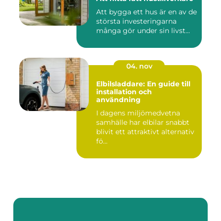
Att bygga ett hus är en av de
största investeringarna
många gör under sin livst...
04. nov
Elbilsladdare: En guide till
installation och
användning
I dagens miljömedvetna
samhälle har elbilar snabbt
blivit ett attraktivt alternativ
fö...