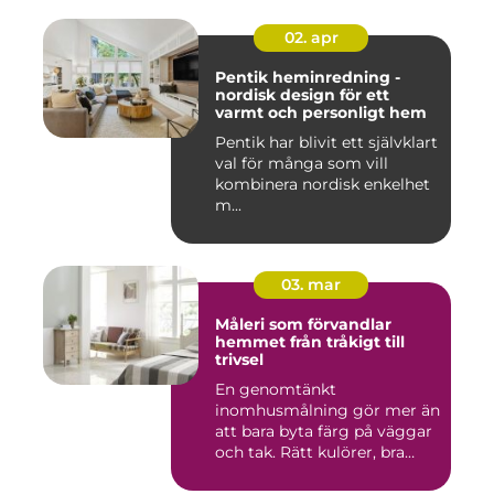
02. apr
Pentik heminredning -
nordisk design för ett
varmt och personligt hem
Pentik har blivit ett självklart
val för många som vill
kombinera nordisk enkelhet
m...
03. mar
Måleri som förvandlar
hemmet från tråkigt till
trivsel
En genomtänkt
inomhusmålning gör mer än
att bara byta färg på väggar
och tak. Rätt kulörer, bra
föra...