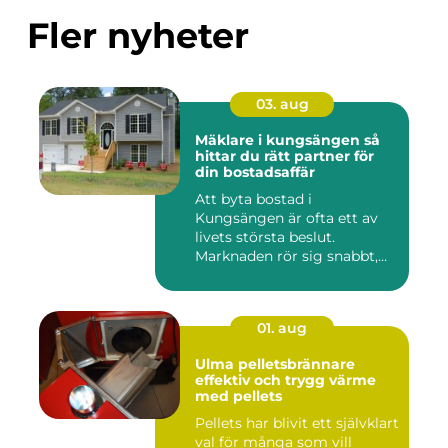
Fler nyheter
03. aug
Mäklare i kungsängen så
hittar du rätt partner för
din bostadsaffär
Att byta bostad i
Kungsängen är ofta ett av
livets största beslut.
Marknaden rör sig snabbt,
prisniv...
01. aug
Ulma pelletsbrännare
effektiv och trygg värme
med pellets
Pellets har blivit ett självklart
val för många som vill