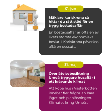
01. jun
Mäklare karlskrona så
hittar du rätt stöd för en
trygg bostadsaffär
En bostadsaffär är ofta en av
livets största ekonomiska
beslut. I Karlskrona påverkas
affären dessut...
31. maj
Överlåtelsebesiktning
Umeå tryggare husaffär i
ett krävande klimat
Att köpa hus i Västerbotten
innebär fler frågor än bara
läget och planlösningen.
Klimatet kring Umeå...