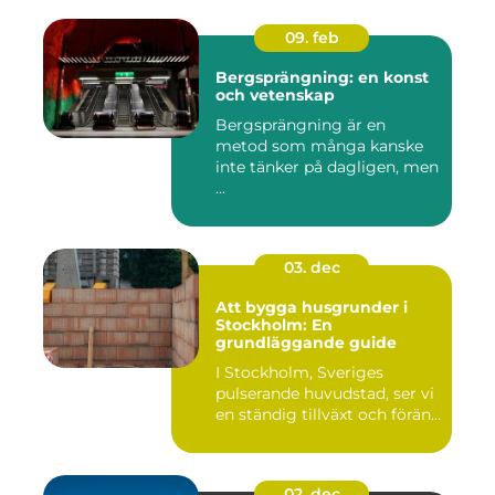
09. feb
Bergsprängning: en konst
och vetenskap
Bergsprängning är en
metod som många kanske
inte tänker på dagligen, men
...
03. dec
Att bygga husgrunder i
Stockholm: En
grundläggande guide
I Stockholm, Sveriges
pulserande huvudstad, ser vi
en ständig tillväxt och förän...
02. dec