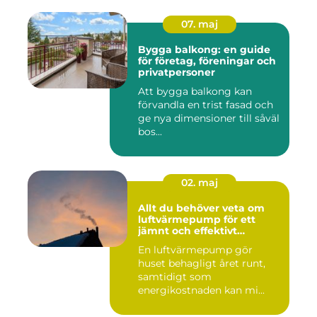
07. maj
Bygga balkong: en guide
för företag, föreningar och
privatpersoner
Att bygga balkong kan
förvandla en trist fasad och
ge nya dimensioner till såväl
bos...
02. maj
Allt du behöver veta om
luftvärmepump för ett
jämnt och effektivt
inomhusklimat
En luftvärmepump gör
huset behagligt året runt,
samtidigt som
energikostnaden kan mi...