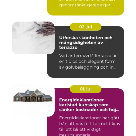
genomtänkt garage ger
ord...
02. jul
Utforska skönheten och
mångsidigheten av
terrazzo
Vad är terrazzo? Terrazzo är
en tidlös och elegant form
av golvbeläggning och in...
01. jul
Energideklarationer
karlstad kunskap som
sänker kostnader och höjer
värdet
Energideklarationer har gått
från att vara ett formellt krav
till att bli ett viktigt
beslutsunderla...